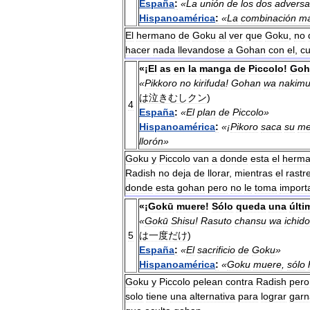
España
:
«
La
unión
de
los
dos
adversa
Hispanoamérica
:
«
La
combinación
m
El
hermano
de
Goku
al
ver
que
Goku
,
no
hacer
nada
llevandose
a
Gohan
con
el
,
c
«¡
El
as
en
la
manga
de
Piccolo
!
Goh
«
Pikkoro
no
kirifuda
!
Gohan
wa
nakimu
は泣きむしクン
)
4
España
:
«
El
plan
de
Piccolo
»
Hispanoamérica
:
«¡
Pikoro
saca
su
me
llorón
»
Goku
y
Piccolo
van
a
donde
esta
el
herm
Radish
no
deja
de
llorar
,
mientras
el
rastr
donde
esta
gohan
pero
no
le
toma
import
«¡
Gokū
muere
!
Sólo
queda
una
últi
«
Gokū
Shisu
!
Rasuto
chansu
wa
ichido
5
は一度だけ
)
España
:
«
El
sacrificio
de
Goku
»
Hispanoamérica
:
«
Goku
muere
,
sólo
Goku
y
Piccolo
pelean
contra
Radish
pero
solo
tiene
una
alternativa
para
lograr
garn