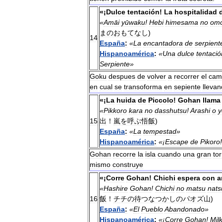
«¡
Dulce
tentación
!
La
hospitalidad
«
Amāi
yūwaku
!
Hebi
himesama
no
omo
まのおもてなし
)
14
España
:
«
La
encantadora
de
serpient
Hispanoamérica
:
«
Una
dulce
tentació
Serpiente
»
Goku
despues
de
volver
a
recorrer
el
cam
en
cual
se
transoforma
en
sepiente
llevan
«¡
La
huida
de
Piccolo
!
Gohan
llama
«
Pikkoro
kara
no
dasshutsu
!
Arashi
o
y
15
出
！
嵐を呼ぶ悟飯
)
España
:
«
La
tempestad
»
Hispanoamérica
:
«¡
Escape
de
Pikoro
Gohan
recorre
la
isla
cuando
una
gran
to
mismo
construye
«¡
Corre
Gohan
!
Chichi
espera
con
a
«
Hashire
Gohan
!
Chichi
no
matsu
nats
16
飯
！
チチの待つなつかしのパオズ山
)
España
:
«
El
Pueblo
Abandonado
»
Hispanoamérica
:
«¡
Corre
Gohan
!
Mil