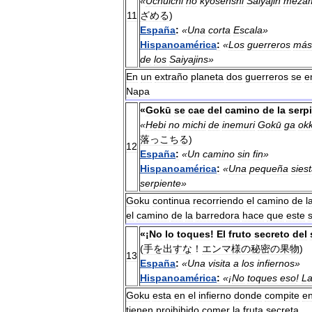
«
Uchūichi
no
kyōsenshi
Saiyajin
meza
11
ざめる
)
España
:
«
Una
corta
Escala
»
Hispanoamérica
:
«
Los
guerreros
más
de
los
Saiyajins
»
En
un
extraño
planeta
dos
guerreros
se
e
Napa
«
Gokū
se
cae
del
camino
de
la
serp
«
Hebi
no
michi
de
inemuri
Gokū
ga
ok
落っこちる
)
12
España
:
«
Un
camino
sin
fin
»
Hispanoamérica
:
«
Una
pequeña
sies
serpiente
»
Goku
continua
recorriendo
el
camino
de
l
el
camino
de
la
barredora
hace
que
este
«¡
No
lo
toques
!
El
fruto
secreto
del
(
手を出すな
！
エンマ様の秘密の果物
)
13
España
:
«
Una
visita
a
los
infiernos
»
Hispanoamérica
:
«¡
No
toques
eso
!
L
Goku
esta
en
el
infierno
donde
compite
e
tienen
proihibido
comer
la
fruta
secreta
.