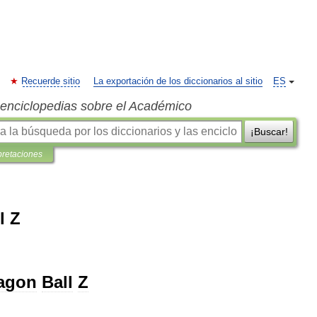
Recuerde sitio
La exportación de los diccionarios al sitio
ES
s enciclopedias sobre el Académico
¡Buscar!
pretaciones
l Z
agon
Ball
Z