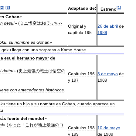
[
2
]
[
3
]
[
1
]
Adaptado
de:
Estreno
es
Gohan
»
an
desu
!»
(
ミニ悟空はおぼっちゃ
Original
y
26
de
abril
de
capítulo
195
1989
oku
,
su
nombre
es
Gohan
»
,
goku
llega
con
una
sorpresa
a
Kame
House
ia
era
el
hermano
mayor
de
i
datta
!»
(
史上最強の戦士は悟空の
Capítulos
196
3
de
mayo
de
y
197
1989
uerte
con
antecedentes
históricos
,
ku
tiene
un
hijo
y
su
nombre
es
Gohan
,
cuando
aparece
un
ku
más
fuerte
del
mundo
!»
a
!»
(
やった
！
これが地上最強のコ
Capítulos
198
10
de
mayo
y
199
de
1989