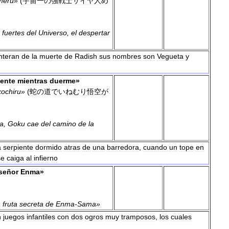
meru
»
(
宇宙一の強戦士サイヤ人め
fuertes
del
Universo
,
el
despertar
nteran
de
la
muerte
de
Radish
sus
nombres
son
Vegueta
y
iente
mientras
duerme
»
kochiru
»
(
蛇の道でいねむり悟空が
ta
,
Goku
cae
del
camino
de
la
a
serpiente
dormido
atras
de
una
barredora
,
cuando
un
tope
en
se
caiga
al
infierno
señor
Enma
»
a
fruta
secreta
de
Enma
-
Sama
»
n
juegos
infantiles
con
dos
ogros
muy
tramposos
,
los
cuales