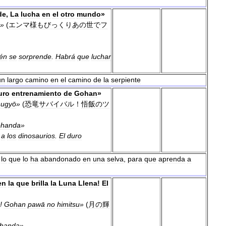
de
,
La
lucha
en
el
otro
mundo
»
»
(
エンマ様もびっくりあの世でフ
én
se
sorprende
.
Habrá
que
luchar
un
largo
camino
en
el
camino
de
la
serpiente
uro
entrenamiento
de
Gohan
»
hugyō
»
(
恐竜サバイバル
！
悟飯のツ
handa
»
a
los
dinosaurios
.
El
duro
lo
que
lo
ha
abandonado
en
una
selva
,
para
que
aprenda
a
en
la
que
brilla
la
Luna
Llena
!
El
!
Gohan
pawā
no
himitsu
»
(
月の輝
handa
»