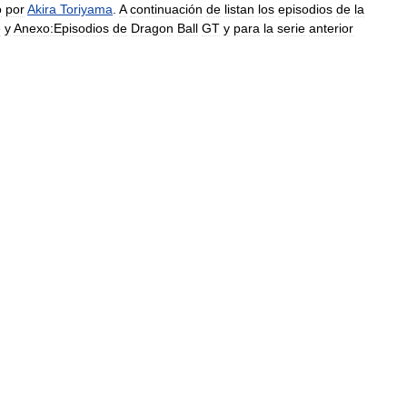
o
por
Akira
Toriyama
.
A
continuación
de
listan
los
episodios
de
la
e
y
Anexo:Episodios
de
Dragon
Ball
GT
y
para
la
serie
anterior