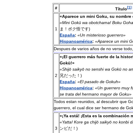
[
1
]
#
Título
«
Aparece
un
mini
Goku
,
su
nombre
«
Mini
Gokū
wa
obotchama
!
Boku
Goh
1
ま
！
ボク悟です
)
España
:
«
Un
misterioso
guerrero
»
Hispanoamérica
:
«
Aparece
un
mini
G
Despues
de
varios
años
de
no
verse
todo
«¡
El
guerrero
más
fuerte
de
la
histor
Gokū
!»
«
Shijō
saikyō
no
senshi
wa
Gokū
no
an
2
兄だった
！)
España
:
«
El
pasado
de
Gokuh
»
Hispanoamérica
:
«
Un
guerrero
muy
f
se
trata
del
hermano
mayor
de
Goku
»
Todos
estan
reunidos
,
al
descubrir
que
Go
guerrero
,
el
cual
dice
ser
hermano
de
Go
«¡
Ya
está
! ¡
Esta
es
la
combinación
«
Yatta
!
Kore
ga
chijō
saikyō
no
konbi
d
3
ンビだ
！)