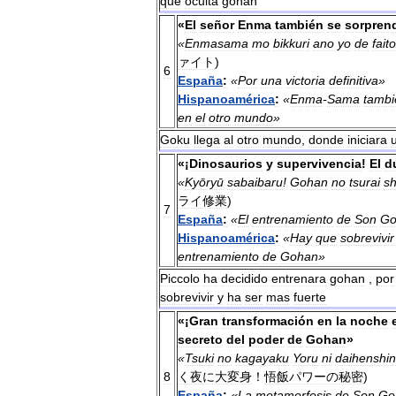
que
oculta
gohan
«
El
señor
Enma
también
se
sorpren
«
Enmasama
mo
bikkuri
ano
yo
de
faito
ァイト
)
6
España
:
«
Por
una
victoria
definitiva
»
Hispanoamérica
:
«
Enma
-
Sama
tambi
en
el
otro
mundo
»
Goku
llega
al
otro
mundo
,
donde
iniciara
«¡
Dinosaurios
y
supervivencia
!
El
d
«
Kyōryū
sabaibaru
!
Gohan
no
tsurai
s
ライ修業
)
7
España
:
«
El
entrenamiento
de
Son
Go
Hispanoamérica
:
«
Hay
que
sobrevivir
entrenamiento
de
Gohan
»
Piccolo
ha
decidido
entrenara
gohan
,
por
sobrevivir
y
ha
ser
mas
fuerte
«¡
Gran
transformación
en
la
noche
secreto
del
poder
de
Gohan
»
«
Tsuki
no
kagayaku
Yoru
ni
daihenshin
8
く夜に大変身
！
悟飯パワーの秘密
)
España
:
«
La
metamorfosis
de
Son
Go