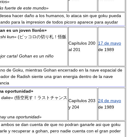
rios
»
ás
fuerte
de
este
mundo
»
desea
hacer
daño
a
los
humanos
,
lo
ataca
sin
que
goku
pueda
uando
para
la
impresion
de
todos
picoro
aparece
para
ayudar
an
es
un
joven
llorón
»
shi
kun
»
(
ピッコロの切り札
！
悟飯
Capítulos
200
17
de
mayo
al
201
de
1989
jor
carta
!
Gohan
es
un
niño
ano
de
Goku
,
mientras
Gohan
encerrado
en
la
nave
espacial
de
eador
de
Radish
siente
una
gran
energia
dentro
de
la
nave
ancia
ma
oportunidad
»
dake
»
(
悟空死す
！
ラストチャンス
Capítulos
203
24
de
mayo
y
204
de
1989
hay
una
oportunidad
»
ambos
se
dan
cuenta
de
que
no
podran
ganarle
asi
que
goku
arle
y
recuperar
a
gohan
,
pero
nadie
cuenta
con
el
gran
poder