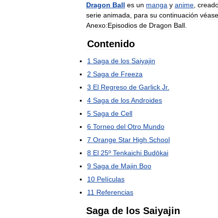
Dragon
Ball
es
un
manga
y
anime
,
cread
serie
animada
,
para
su
continuación
véas
Anexo:Episodios
de
Dragon
Ball
.
Contenido
1
Saga
de
los
Saiyajin
2
Saga
de
Freeza
3
El
Regreso
de
Garlick
Jr
.
4
Saga
de
los
Androides
5
Saga
de
Cell
6
Torneo
del
Otro
Mundo
7
Orange
Star
High
School
8
El
25º
Tenkaichi
Budōkai
9
Saga
de
Majin
Boo
10
Películas
11
Referencias
Saga
de
los
Saiyajin