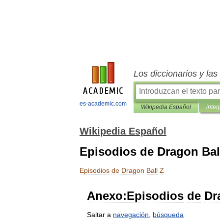
Los diccionarios y la
es-academic.com
Wikipedia Español
inter
Wikipedia Español
Episodios de Dragon Bal
Episodios
de
Dragon
Ball
Z
Anexo:Episodios
de
Dr
Saltar
a
navegación
,
búsqueda