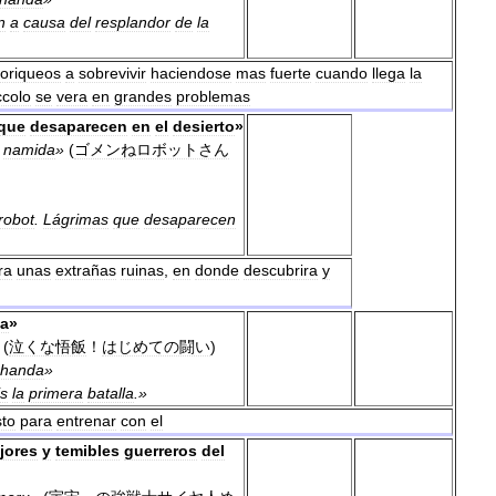
n
a
causa
del
resplandor
de
la
lloriqueos
a
sobrevivir
haciendose
mas
fuerte
cuando
llega
la
ccolo
se
vera
en
grandes
problemas
que
desaparecen
en
el
desierto
»
namida
»
(
ゴメンねロボットさん
robot
.
Lágrimas
que
desaparecen
ra
unas
extrañas
ruinas
,
en
donde
descubrira
y
la
»
(
泣くな悟飯
！
はじめての闘い
)
handa
»
s
la
primera
batalla
.»
sto
para
entrenar
con
el
jores
y
temibles
guerreros
del