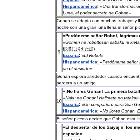
Hispanoamérica
:
«
Una
transformació
Luna
,
el
poder
secreto
de
Gohan
»
Gohan
se
adapta
con
muchos
trabajos
y
noche
con
una
gran
luna
llena
el
señor
pi
«
Perdóneme
señor
Robot
,
lágrimas
«
Gomen
ne
robottosan
sabaku
ni
kieta
砂漠に消えた涙
)
9
España
:
«
El
Robot
»
Hispanoamérica
:
«
Perdóneme
señor
en
el
desierto
»
Gohan
explora
alrededor
cuando
encuent
perdera
a
un
amigo
«¡
No
llores
Gohan
!
La
primera
batal
«
Naku
na
Gohan
!
Hajimete
no
tatakai
»
10
España
:
«
Un
compañero
para
Son
Go
Hispanoamérica
:
«
No
llores
Gohan
.
E
El
señor
piccolo
decide
que
Gohan
esta
li
«
El
despertar
de
los
Saiyajin
,
los
me
espacio
»