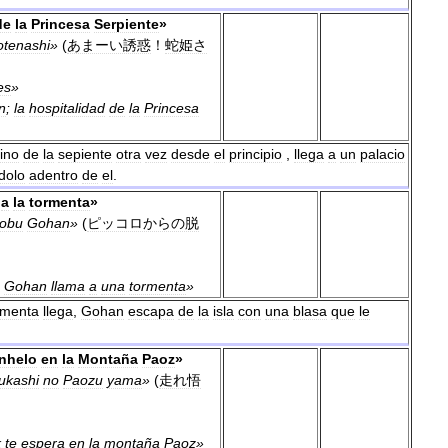
de
la
Princesa
Serpiente
»
tenashi
»
(
あまーい誘惑
！
蛇姫さ
es
»
n
;
la
hospitalidad
de
la
Princesa
ino
de
la
sepiente
otra
vez
desde
el
principio
,
llega
a
un
palacio
dolo
adentro
de
el
.
a
la
tormenta
»
obu
Gohan
»
(
ピッコロからの脱
!
Gohan
llama
a
una
tormenta
»
rmenta
llega
,
Gohan
escapa
de
la
isla
con
una
blasa
que
le
nhelo
en
la
Montaña
Paoz
»
ukashi
no
Paozu
yama
»
(
走れ悟
k
te
espera
en
la
montaña
Paoz
»