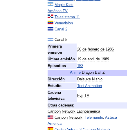
Magic
Kids
América
TV
Telesistema
11
Venevision
Canal
2
Canal
5
Primera
26
de
febrero
de
1986
emisión
Última
emisión
19
de
abril
de
1989
Episodios
153
Anime
Dragon
Ball
Z
Dirección
Daisuke
Nishio
Estudio
Toei
Animation
Cadena
Fuji
TV
televisiva
Otras
cadenas:
Cartoon
Network
Latinoamérica
Cartoon
Network
,
Telemundo
,
Azteca
America
Cuatro
Antena
3
Cartoon
Network
,