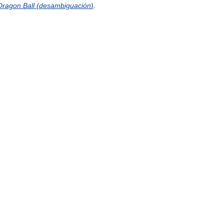
Dragon
Ball
(
desambiguación
)
.