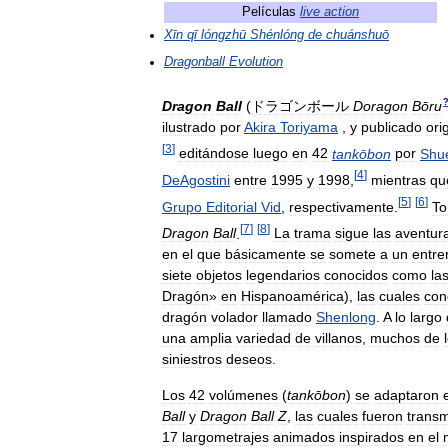
Películas
live
action
Xīn
qī
lóngzhū
Shénlóng
de
chuánshuō
Dragonball
Evolution
Dragon
Ball
(
ドラゴンボール
Doragon
Bōru
ilustrado
por
Akira
Toriyama
,
y
publicado
ori
[
3
]
editándose
luego
en
42
tankōbon
por
Shu
[
4
]
DeAgostini
entre
1995
y
1998
,
mientras
qu
[
5
]
[
6
]
Grupo
Editorial
Vid
,
respectivamente
.
To
[
7
]
[
8
]
Dragon
Ball
.
La
trama
sigue
las
aventur
en
el
que
básicamente
se
somete
a
un
entre
siete
objetos
legendarios
conocidos
como
la
Dragón
»
en
Hispanoamérica
),
las
cuales
con
dragón
volador
llamado
Shenlong
.
A
lo
largo
una
amplia
variedad
de
villanos
,
muchos
de
siniestros
deseos
.
Los
42
volúmenes
(
tankōbon
)
se
adaptaron
Ball
y
Dragon
Ball
Z
,
las
cuales
fueron
transm
17
largometrajes
animados
inspirados
en
el