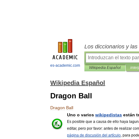
Los diccionarios y la
es-academic.com
Wikipedia Español
inter
Wikipedia Español
Dragon Ball
Dragon
Ball
Uno
o
varios
wikipedistas
están
t
Es
posible
que
a
causa
de
ello
haya
lagun
editar
,
pero
por
favor:
antes
de
realizar
cor
página
de
discusión
del
artículo
,
para
pod