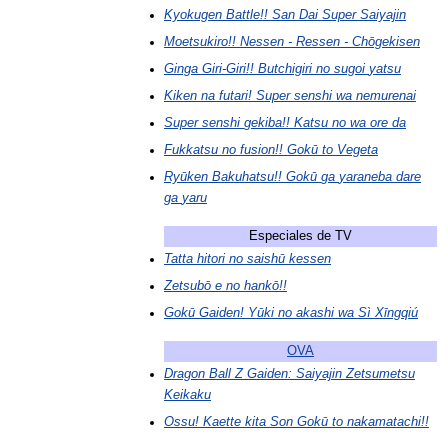
Kyokugen
Battle
!!
San
Dai
Super
Saiyajin
Moetsukiro
!!
Nessen
-
Ressen
-
Chōgekisen
Ginga
Giri
-
Giri
!!
Butchigiri
no
sugoi
yatsu
Kiken
na
futari
!
Super
senshi
wa
nemurenai
Super
senshi
gekiba
!!
Katsu
no
wa
ore
da
Fukkatsu
no
fusion
!!
Gokū
to
Vegeta
Ryūken
Bakuhatsu
!!
Gokū
ga
yaraneba
dare
ga
yaru
Especiales
de
TV
Tatta
hitori
no
saishū
kessen
Zetsubō
e
no
hankō
!!
Gokū
Gaiden
!
Yūki
no
akashi
wa
Sì
Xīngqiú
OVA
Dragon
Ball
Z
Gaiden:
Saiyajin
Zetsumetsu
Keikaku
Ossu
!
Kaette
kita
Son
Gokū
to
nakamatachi
!!