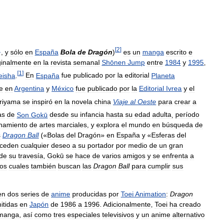
[
2
]
?
,
y
sólo
en
España
Bola
de
Dragón
)
es
un
manga
escrito
e
ginalmente
en
la
revista
semanal
Shōnen
Jump
entre
1984
y
1995
,
[
1
]
eisha
.
En
España
fue
publicado
por
la
editorial
Planeta
e
en
Argentina
y
México
fue
publicado
por
la
Editorial
Ivrea
y
el
riyama
se
inspiró
en
la
novela
china
Viaje
al
Oeste
para
crear
a
as
de
Son
Gokū
desde
su
infancia
hasta
su
edad
adulta
,
período
namiento
de
artes
marciales
,
y
explora
el
mundo
en
búsqueda
de
s
Dragon
Ball
(«
Bolas
del
Dragón
»
en
España
y
«
Esferas
del
ceden
cualquier
deseo
a
su
portador
por
medio
de
un
gran
de
su
travesía
,
Gokū
se
hace
de
varios
amigos
y
se
enfrenta
a
los
cuales
también
buscan
las
Dragon
Ball
para
cumplir
sus
en
dos
series
de
anime
producidas
por
Toei
Animation
:
Dragon
itidas
en
Japón
de
1986
a
1996
.
Adicionalmente
,
Toei
ha
creado
manga
,
así
como
tres
especiales
televisivos
y
un
anime
alternativo