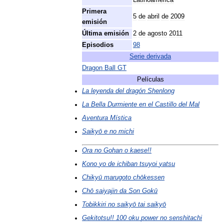
Latinoamérica
Primera
5
de
abril
de
2009
emisión
Última
emisión
2
de
agosto
2011
Episodios
98
Serie
derivada
Dragon
Ball
GT
Películas
La
leyenda
del
dragón
Shenlong
La
Bella
Durmiente
en
el
Castillo
del
Mal
Aventura
Mística
Saikyō
e
no
michi
Ora
no
Gohan
o
kaese
!!
Kono
yo
de
ichiban
tsuyoi
yatsu
Chikyū
marugoto
chōkessen
Chō
saiyajin
da
Son
Gokū
Tobikkiri
no
saikyō
tai
saikyō
Gekitotsu
!!
100
oku
power
no
senshitachi