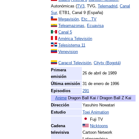
Autonómicas
(
TV3
,
TVG
,
Telemadrid
,
Canal
Sur
,
ETB1
,
Canal
9
(
España
)
Megavisión
,
Etc
...
TV
Teleamazonas
,
Ecuavisa
Canal
5
América
Televisión
Telesistema
11
Venevision
Caracol
Televisión
,
Citytv
(
Bogotá
)
Primera
26
de
abril
de
1989
emisión
Última
emisión
31
de
enero
de
1996
Episodios
291
Anime
Dragon
Ball
Kai
/
Dragon
Ball
Z
Kai
Dirección
Yasuhiro
Nowatari
Estudio
Toei
Animation
Fuji
TV
Cadena
Nicktoons
televisiva
Cartoon
Network