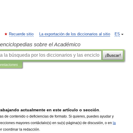
Recuerde sitio
La exportación de los diccionarios al sitio
ES
s enciclopedias sobre el Académico
¡Buscar!
pretaciones
rabajando
actualmente
en
este
artículo
o
sección
.
as
de
contenido
o
deficiencias
de
formato
.
Si
quieres
,
puedes
ayudar
y
recciones
mayores
contáctalo
(
s
)
en
su
(
s
)
página
(
s
)
de
discusión
,
o
en
la
er
coordinar
la
redacción
.