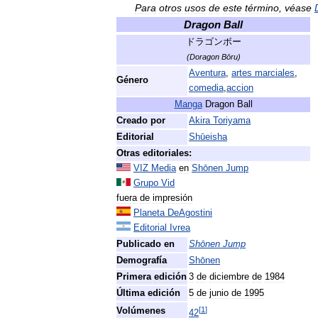
Para
otros
usos
de
este
término
,
véase
Dragon
Ball
ドラゴンボー
(
Doragon
Bōru
)
Aventura
,
artes
marciales
,
Género
comedia
,
accion
Manga
Dragon
Ball
Creado
por
Akira
Toriyama
Editorial
Shūeisha
Otras
editoriales:
VIZ
Media
en
Shōnen
Jump
Grupo
Vid
fuera
de
impresión
Planeta
DeAgostini
Editorial
Ivrea
Publicado
en
Shōnen
Jump
Demografía
Shōnen
Primera
edición
3
de
diciembre
de
1984
Última
edición
5
de
junio
de
1995
[
1
]
Volúmenes
42