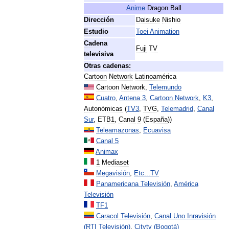
Anime
Dragon
Ball
Dirección
Daisuke
Nishio
Estudio
Toei
Animation
Cadena
Fuji
TV
televisiva
Otras
cadenas:
Cartoon
Network
Latinoamérica
Cartoon
Network
,
Telemundo
Cuatro
,
Antena
3
,
Cartoon
Network
,
K3
,
Autonómicas
(
TV3
,
TVG
,
Telemadrid
,
Canal
Sur
,
ETB1
,
Canal
9
(
España
))
Teleamazonas
,
Ecuavisa
Canal
5
Animax
1
Mediaset
Megavisión
,
Etc
...
TV
Panamericana
Televisión
,
América
Televisión
TF1
Caracol
Televisión
,
Canal
Uno
Inravisión
(
RTI
Televisión
)
,
Citytv
(
Bogotá
)