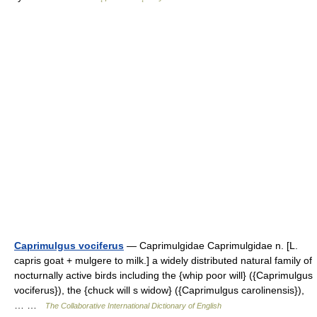
Caprimulgus vociferus
— Caprimulgidae Caprimulgidae n. [L.
capris goat + mulgere to milk.] a widely distributed natural family of
nocturnally active birds including the {whip poor will} ({Caprimulgus
vociferus}), the {chuck will s widow} ({Caprimulgus carolinensis}),
… …
The Collaborative International Dictionary of English