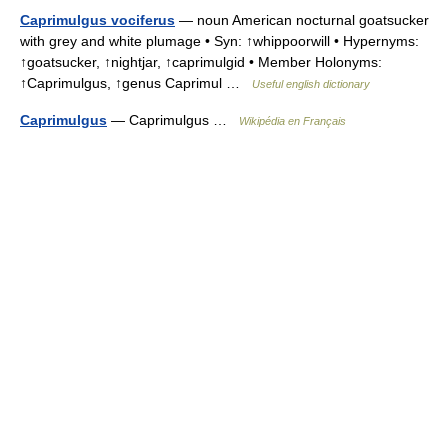
Caprimulgus vociferus
— noun American nocturnal goatsucker
with grey and white plumage • Syn: ↑whippoorwill • Hypernyms:
↑goatsucker, ↑nightjar, ↑caprimulgid • Member Holonyms:
↑Caprimulgus, ↑genus Caprimul …
Useful english dictionary
Caprimulgus
— Caprimulgus …
Wikipédia en Français