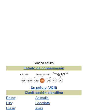
Macho adulto
Estado de conservación
En peligro
(
UICN
)
Clasificación científica
Reino
:
Animalia
Filo
:
Chordata
Clase
:
Aves