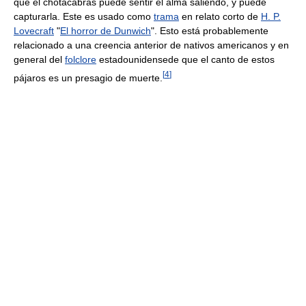
que el chotacabras puede sentir el alma saliendo, y puede
capturarla. Este es usado como
trama
en relato corto de
H. P.
Lovecraft
"
El horror de Dunwich
". Esto está probablemente
relacionado a una creencia anterior de nativos americanos y en
general del
folclore
estadounidensede que el canto de estos
[
4
]
pájaros es un presagio de muerte.