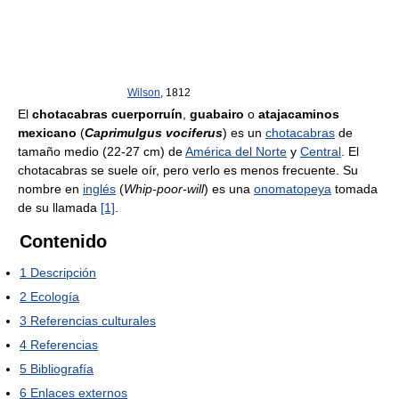
Wilson
, 1812
El
chotacabras cuerporruín
,
guabairo
o
atajacaminos
mexicano
(
Caprimulgus vociferus
) es un
chotacabras
de
tamaño medio (22-27 cm) de
América del Norte
y
Central
. El
chotacabras se suele oír, pero verlo es menos frecuente. Su
nombre en
inglés
(
Whip-poor-will
) es una
onomatopeya
tomada
de su llamada
[1]
.
Contenido
1
Descripción
2
Ecología
3
Referencias culturales
4
Referencias
5
Bibliografía
6
Enlaces externos