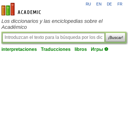
RU
EN
DE
FR
es-academic.com
Los diccionarios y las enciclopedias sobre el
Académico
¡Buscar!
interpretaciones
Traducciones
libros
Игры ⚽