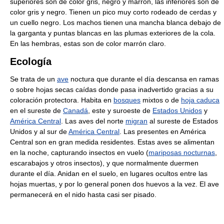
superiores son de color gris, negro y marrón, las inferiores son de
color gris y negro. Tienen un pico muy corto rodeado de cerdas y
un cuello negro. Los machos tienen una mancha blanca debajo de
la garganta y puntas blancas en las plumas exteriores de la cola.
En las hembras, estas son de color marrón claro.
Ecología
Se trata de un
ave
noctura que durante el día descansa en ramas
o sobre hojas secas caídas donde pasa inadvertido gracias a su
coloración protectora. Habita en
bosques
mixtos o de
hoja caduca
en el sureste de
Canadá
, este y suroeste de
Estados Unidos
y
América Central
. Las aves del norte
migran
al sureste de Estados
Unidos y al sur de
América Central
. Las presentes en América
Central son en gran medida residentes. Estas aves se alimentan
en la noche, capturando insectos en vuelo (
mariposas nocturnas
,
escarabajos y otros insectos), y que normalmente duermen
durante el día. Anidan en el suelo, en lugares ocultos entre las
hojas muertas, y por lo general ponen dos huevos a la vez. El ave
permanecerá en el nido hasta casi ser pisado.