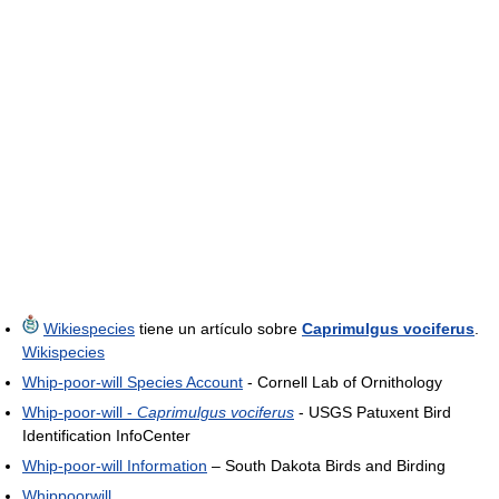
Wikiespecies
tiene un artículo sobre
Caprimulgus vociferus
.
Wikispecies
Whip-poor-will Species Account
- Cornell Lab of Ornithology
Whip-poor-will -
Caprimulgus vociferus
- USGS Patuxent Bird
Identification InfoCenter
Whip-poor-will Information
– South Dakota Birds and Birding
Whippoorwill