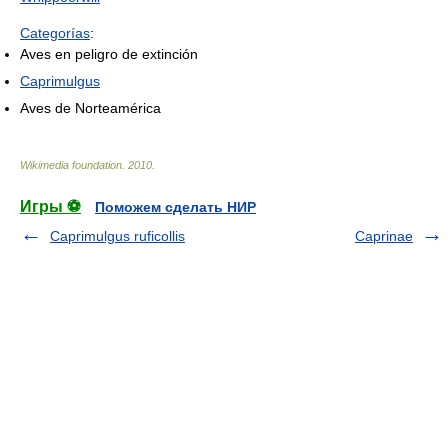
Categorías
:
Aves en peligro de extinción
Caprimulgus
Aves de Norteamérica
Wikimedia foundation
.
2010
.
Игры ⚽
Поможем сделать НИР
Caprimulgus ruficollis
Caprinae