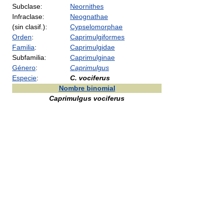
Subclase:
Neornithes
Infraclase:
Neognathae
(sin clasif.):
Cypselomorphae
Orden
:
Caprimulgiformes
Familia
:
Caprimulgidae
Subfamilia:
Caprimulginae
Género
:
Caprimulgus
Especie
:
C. vociferus
Nombre binomial
Caprimulgus vociferus