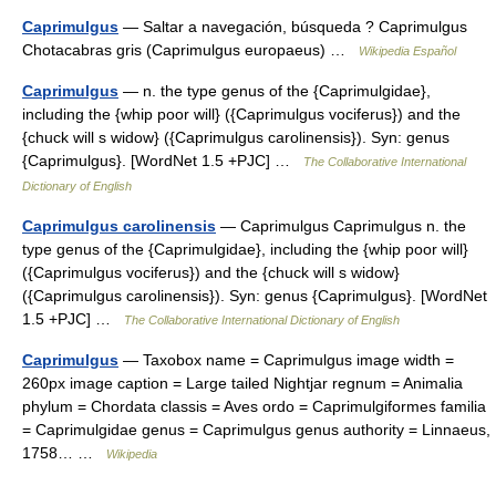
Caprimulgus
— Saltar a navegación, búsqueda ? Caprimulgus
Chotacabras gris (Caprimulgus europaeus) …
Wikipedia Español
Caprimulgus
— n. the type genus of the {Caprimulgidae},
including the {whip poor will} ({Caprimulgus vociferus}) and the
{chuck will s widow} ({Caprimulgus carolinensis}). Syn: genus
{Caprimulgus}. [WordNet 1.5 +PJC] …
The Collaborative International
Dictionary of English
Caprimulgus carolinensis
— Caprimulgus Caprimulgus n. the
type genus of the {Caprimulgidae}, including the {whip poor will}
({Caprimulgus vociferus}) and the {chuck will s widow}
({Caprimulgus carolinensis}). Syn: genus {Caprimulgus}. [WordNet
1.5 +PJC] …
The Collaborative International Dictionary of English
Caprimulgus
— Taxobox name = Caprimulgus image width =
260px image caption = Large tailed Nightjar regnum = Animalia
phylum = Chordata classis = Aves ordo = Caprimulgiformes familia
= Caprimulgidae genus = Caprimulgus genus authority = Linnaeus,
1758… …
Wikipedia