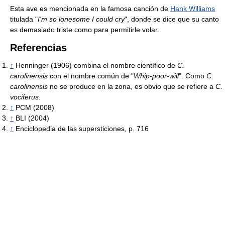
Esta ave es mencionada en la famosa canción de
Hank Williams
titulada "
I'm so lonesome I could cry
", donde se dice que su canto
es demasiado triste como para permitirle volar.
Referencias
↑
Henninger (1906) combina el nombre científico de
C.
carolinensis
con el nombre común de "
Whip-poor-will
". Como
C.
carolinensis
no se produce en la zona, es obvio que se refiere a
C.
vociferus
.
↑
PCM (2008)
↑
BLI (2004)
↑
Enciclopedia de las supersticiones, p. 716