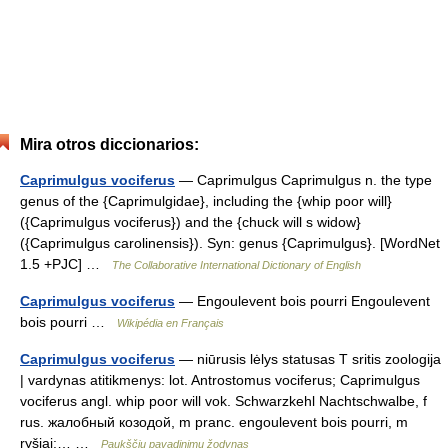
Mira otros diccionarios:
Caprimulgus vociferus
— Caprimulgus Caprimulgus n. the type
genus of the {Caprimulgidae}, including the {whip poor will}
({Caprimulgus vociferus}) and the {chuck will s widow}
({Caprimulgus carolinensis}). Syn: genus {Caprimulgus}. [WordNet
1.5 +PJC] …
The Collaborative International Dictionary of English
Caprimulgus vociferus
— Engoulevent bois pourri Engoulevent
bois pourri …
Wikipédia en Français
Caprimulgus vociferus
— niūrusis lėlys statusas T sritis zoologija
| vardynas atitikmenys: lot. Antrostomus vociferus; Caprimulgus
vociferus angl. whip poor will vok. Schwarzkehl Nachtschwalbe, f
rus. жалобный козодой, m pranc. engoulevent bois pourri, m
ryšiai:… …
Paukščių pavadinimų žodynas