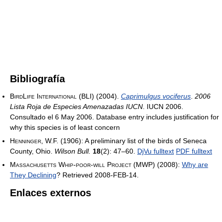
Bibliografía
BirdLife International (BLI)
(2004).
Caprimulgus vociferus
.
2006
Lista Roja de Especies Amenazadas IUCN
. IUCN 2006.
Consultado el 6 May 2006. Database entry includes justification for
why this species is of least concern
Henninger, W.F.
(1906): A preliminary list of the birds of Seneca
County, Ohio.
Wilson Bull.
18
(2): 47–60.
DjVu fulltext
PDF fulltext
Massachusetts Whip-poor-will Project (MWP)
(2008):
Why are
They Declining
? Retrieved 2008-FEB-14.
Enlaces externos