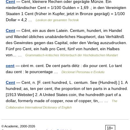
Cent
— Cent, kleinere Rechen oder geprägte Münze. Ein
niederländischer Cent = 1/100 Gulden = 1,69 .; in den Vereinigten
Staaten 1 Cent (früher in Kupfer, jetzt in Bronze geprägt) = 1/100
Dollar = 4,2 …
Lexikon der gesamten Technik
Cent
— Cênt, ein aus dem Latein. Centum, hundert, im Handel
und Wandel übliches unabänderliches Hauptwort, das Verhältniß
des Gewinstes gegen das Capital, oder den Verlag auszudrucken.
Fünf pro Cent, ein halb pro Cent, fünf von hundert, ein Halbes
von… …
Grammatisch-kritisches Wörterbuch der Hochdeutschen Mundart
cent
— cènt m. cent. De cent parts dètz : dix pour cent. Lo tant
dau cent : le pourcentage …
Diccionari Personau e Evolutiu
Cent
— Cent, n. [F. cent hundred, L. centum. See {Hundred}.] 1. A
hundred; as, ten per cent, the proportion of ten parts in a hundred.
[1913 Webster] 2. A United States coin, the hundredth part of a
dollar, formerly made of copper, now of copper, tin,… …
The
Collaborative International Dictionary of English
© Academic, 2000-2026
18+