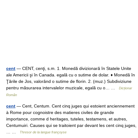
cent
— CENT, cenţi, s.m. 1. Monedă divizionară în Statele Unite
ale Americii şi în Canada. egală cu o sutime de dolar. ♦ Monedă în
Ţările de Jos, valorând o sutime de florin. 2. (muz.) Subdiviziune
pentru măsurarea intervalelor muzicale, egală cu o… …
Dicționar
Român
cent
— Cent, Centum. Cent cinq juges qui estoient anciennement
à Rome pour cognoistre des matieres civiles de grande
importance, comme d heritages, tuteles, testamens, et autres,
Centumuiri. Causes qui se traitoient par devant les cent cinq juges,
… …
Thresor de la langue françoyse