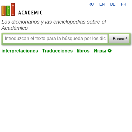
RU
EN
DE
FR
es-academic.com
Los diccionarios y las enciclopedias sobre el
Académico
¡Buscar!
interpretaciones
Traducciones
libros
Игры ⚽