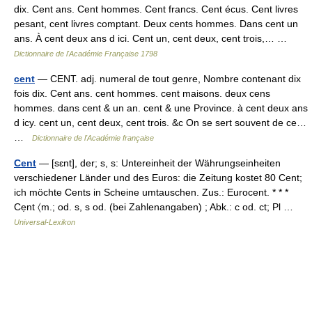
dix. Cent ans. Cent hommes. Cent francs. Cent écus. Cent livres
pesant, cent livres comptant. Deux cents hommes. Dans cent un
ans. À cent deux ans d ici. Cent un, cent deux, cent trois,… …
Dictionnaire de l'Académie Française 1798
cent
— CENT. adj. numeral de tout genre, Nombre contenant dix
fois dix. Cent ans. cent hommes. cent maisons. deux cens
hommes. dans cent & un an. cent & une Province. à cent deux ans
d icy. cent un, cent deux, cent trois. &c On se sert souvent de ce…
…
Dictionnaire de l'Académie française
Cent
— [sɛnt], der; s, s: Untereinheit der Währungseinheiten
verschiedener Länder und des Euros: die Zeitung kostet 80 Cent;
ich möchte Cents in Scheine umtauschen. Zus.: Eurocent. * * *
Cẹnt 〈m.; od. s, s od. (bei Zahlenangaben) ; Abk.: c od. ct; Pl …
Universal-Lexikon