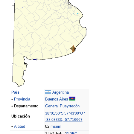
País
Argentina
•
Provincia
Buenos Aires
• Departamento
General Pueyrredón
38°01′60″S
57°43′00″O
/
Ubicación
-38.03333
,
-57.716667
•
Altitud
82
msnm
1.971 hab.
(
INDEC
,