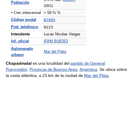
Población
2001)
• Crec.intercensal
+ 59 % %
Código postal
B7605
Pref. telefónico
0223
Intendente
Lucas Nicolas Vargas
Inf. oficial
IFAM BUE053
Aglomerado
Mar del Plata
urbano
Chapadmalal
es una localidad del
partido de General
Pueyrredón
,
Provincia de Buenos Aires
,
Argentina
. Se ubica sobre
la costa atlántica, a 23 km de la ciudad de
Mar del Plata
.