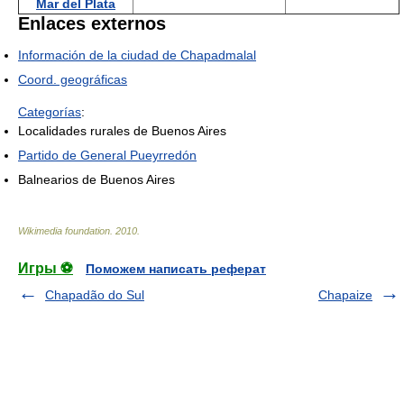
Mar del Plata
Enlaces externos
Información de la ciudad de Chapadmalal
Coord. geográficas
Categorías
:
Localidades rurales de Buenos Aires
Partido de General Pueyrredón
Balnearios de Buenos Aires
Wikimedia foundation
.
2010
.
Игры ⚽
Поможем написать реферат
Chapadão do Sul
Chapaize