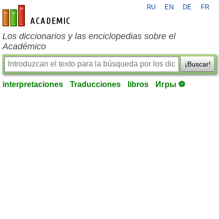
RU
EN
DE
FR
es-academic.com
Los diccionarios y las enciclopedias sobre el
Académico
¡Buscar!
interpretaciones
Traducciones
libros
Игры ⚽