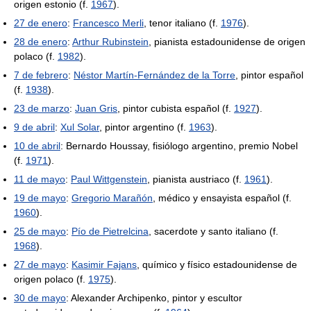
origen estonio (f.
1967
).
27 de enero
:
Francesco Merli
, tenor italiano (f.
1976
).
28 de enero
:
Arthur Rubinstein
, pianista estadounidense de origen
polaco (f.
1982
).
7 de febrero
:
Néstor Martín-Fernández de la Torre
, pintor español
(f.
1938
).
23 de marzo
:
Juan Gris
, pintor cubista español (f.
1927
).
9 de abril
:
Xul Solar
, pintor argentino (f.
1963
).
10 de abril
: Bernardo Houssay, fisiólogo argentino, premio Nobel
(f.
1971
).
11 de mayo
:
Paul Wittgenstein
, pianista austriaco (f.
1961
).
19 de mayo
:
Gregorio Marañón
, médico y ensayista español (f.
1960
).
25 de mayo
:
Pío de Pietrelcina
, sacerdote y santo italiano (f.
1968
).
27 de mayo
:
Kasimir Fajans
, químico y físico estadounidense de
origen polaco (f.
1975
).
30 de mayo
: Alexander Archipenko, pintor y escultor