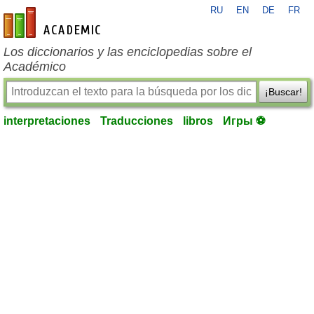
RU
EN
DE
FR
es-academic.com
Los diccionarios y las enciclopedias sobre el
Académico
¡Buscar!
interpretaciones
Traducciones
libros
Игры ⚽