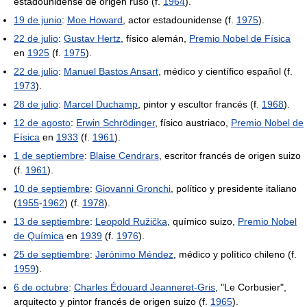
estadounidense de origen ruso (f.
1964
).
19 de junio
:
Moe Howard
, actor estadounidense (f.
1975
).
22 de julio
:
Gustav Hertz
, físico alemán,
Premio Nobel de Física
en
1925
(f.
1975
).
22 de julio
:
Manuel Bastos Ansart
, médico y científico español (f.
1973
).
28 de julio
:
Marcel Duchamp
, pintor y escultor francés (f.
1968
).
12 de agosto
:
Erwin Schrödinger
, físico austriaco,
Premio Nobel de
Física
en
1933
(f.
1961
).
1 de septiembre
:
Blaise Cendrars
, escritor francés de origen suizo
(f.
1961
).
10 de septiembre
:
Giovanni Gronchi
, político y presidente italiano
(
1955
-
1962
) (f.
1978
).
13 de septiembre
:
Leopold Ružička
, químico suizo,
Premio Nobel
de Química
en
1939
(f.
1976
).
25 de septiembre
:
Jerónimo Méndez
, médico y político chileno (f.
1959
).
6 de octubre
:
Charles Édouard Jeanneret-Gris
, "Le Corbusier",
arquitecto y pintor francés de origen suizo (f.
1965
).