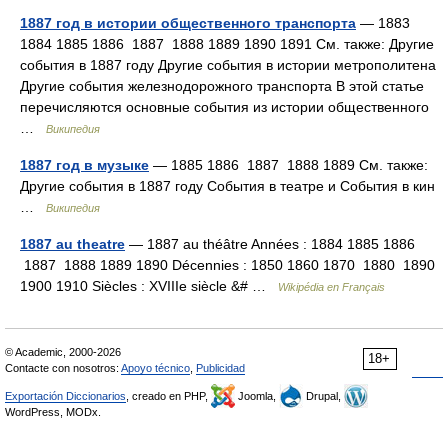
1887 год в истории общественного транспорта
— 1883
1884 1885 1886 1887 1888 1889 1890 1891 См. также: Другие
события в 1887 году Другие события в истории метрополитена
Другие события железнодорожного транспорта В этой статье
перечисляются основные события из истории общественного
…
Википедия
1887 год в музыке
— 1885 1886 1887 1888 1889 См. также:
Другие события в 1887 году События в театре и События в кин
…
Википедия
1887 au theatre
— 1887 au théâtre Années : 1884 1885 1886
1887 1888 1889 1890 Décennies : 1850 1860 1870 1880 1890
1900 1910 Siècles : XVIIIe siècle &# …
Wikipédia en Français
© Academic, 2000-2026
18+
Contacte con nosotros:
Apoyo técnico
,
Publicidad
Exportación Diccionarios
, creado en PHP,
Joomla,
Drupal,
WordPress, MODx.