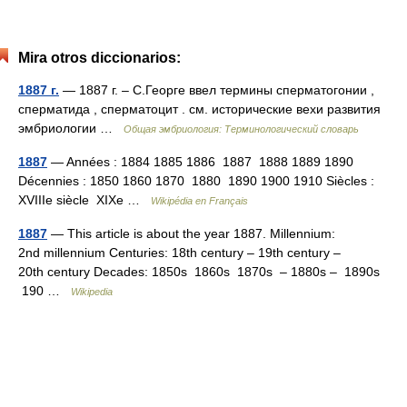
Mira otros diccionarios:
1887 г.
— 1887 г. – С.Георге ввел термины сперматогонии ,
сперматида , сперматоцит . см. исторические вехи развития
эмбриологии …
Общая эмбриология: Терминологический словарь
1887
— Années : 1884 1885 1886 1887 1888 1889 1890
Décennies : 1850 1860 1870 1880 1890 1900 1910 Siècles :
XVIIIe siècle XIXe …
Wikipédia en Français
1887
— This article is about the year 1887. Millennium:
2nd millennium Centuries: 18th century – 19th century –
20th century Decades: 1850s 1860s 1870s – 1880s – 1890s
190 …
Wikipedia