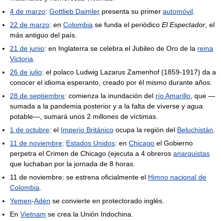
4 de marzo
:
Gottlieb Daimler
presenta su primer
automóvil
.
22 de marzo
: en
Colombia
se funda el periódico
El Espectador
, el
más antiguo del país.
21 de junio
: en Inglaterra se celebra el Jubileo de Oro de la
reina
Victoria
.
26 de julio
: el polaco Ludwig Lazarus Zamenhof (1859-1917) da a
conocer el idioma esperanto, creado por él mismo durante años.
28 de septiembre
: comienza la inundación del
río Amarillo
, que —
sumada a la pandemia posterior y a la falta de víverse y agua
potable—, sumará unos 2 millones de víctimas.
1 de octubre
: el
Imperio Británico
ocupa la región del
Beluchistán
.
11 de noviembre
:
Estados Unidos
: en
Chicago
el Gobierno
perpetra el Crimen de Chicago (ejecuta a 4 obreros
anarquistas
que luchaban por la jornada de 8 horas.
11 de noviembre: se estrena oficialmente el
Himno nacional de
Colombia
.
Yemen
-
Adén
se convierte en protectorado inglés.
En
Vietnam
se crea la Unión Indochina.