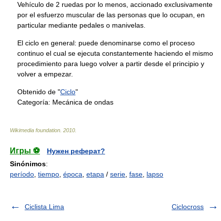
Vehículo de 2 ruedas por lo menos, accionado exclusivamente
por el esfuerzo muscular de las personas que lo ocupan, en
particular mediante pedales o manivelas.
El ciclo en general: puede denominarse como el proceso
continuo el cual se ejecuta constantemente haciendo el mismo
procedimiento para luego volver a partir desde el principio y
volver a empezar.
Obtenido de "
Ciclo
"
Categoría:
Mecánica de ondas
Wikimedia foundation
.
2010
.
Игры ⚽
Нужен реферат?
Sinónimos
:
período
,
tiempo
,
época
,
etapa
/
serie
,
fase
,
lapso
Ciclista Lima
Ciclocross