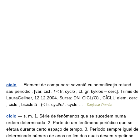
ciclo
— Element de compunere savantă cu semnificaţia rotund
sau periodic . [var. cicl . / < fr. cyclo , cf. gr. kyklos – cerc]. Trimis de
LauraGellner, 12.12.2004. Sursa: DN CICL(O) , CÍCLU elem. cerc
, ciclu , bicicletă . (< fr. cycl/o/ . cycle …
Dicționar Român
ciclo
— s. m. 1. Série de fenômenos que se sucedem numa
ordem determinada. 2. Parte de um fenômeno periódico que se
efetua durante certo espaço de tempo. 3. Período sempre igual de
determinado número de anos no fim dos quais devem repetir se