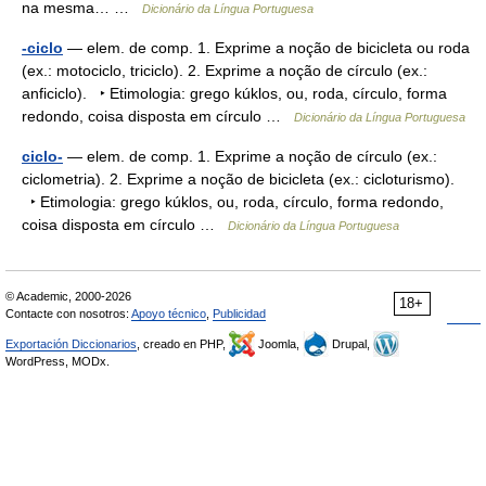
na mesma… …
Dicionário da Língua Portuguesa
-ciclo
— elem. de comp. 1. Exprime a noção de bicicleta ou roda
(ex.: motociclo, triciclo). 2. Exprime a noção de círculo (ex.:
anficiclo). ‣ Etimologia: grego kúklos, ou, roda, círculo, forma
redondo, coisa disposta em círculo …
Dicionário da Língua Portuguesa
ciclo-
— elem. de comp. 1. Exprime a noção de círculo (ex.:
ciclometria). 2. Exprime a noção de bicicleta (ex.: cicloturismo).
‣ Etimologia: grego kúklos, ou, roda, círculo, forma redondo,
coisa disposta em círculo …
Dicionário da Língua Portuguesa
© Academic, 2000-2026
18+
Contacte con nosotros:
Apoyo técnico
,
Publicidad
Exportación Diccionarios
, creado en PHP,
Joomla,
Drupal,
WordPress, MODx.