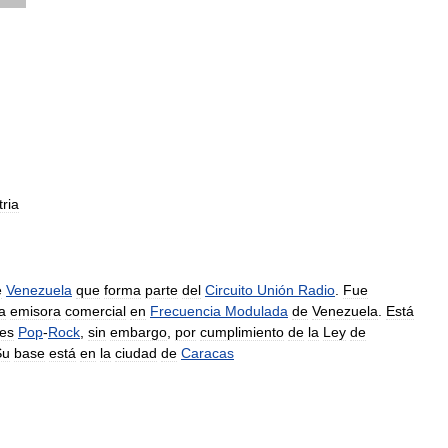
tria
e
Venezuela
que
forma
parte
del
Circuito
Unión
Radio
.
Fue
a
emisora
comercial
en
Frecuencia
Modulada
de
Venezuela
.
Está
es
Pop
-
Rock
,
sin
embargo
,
por
cumplimiento
de
la
Ley
de
Su
base
está
en
la
ciudad
de
Caracas