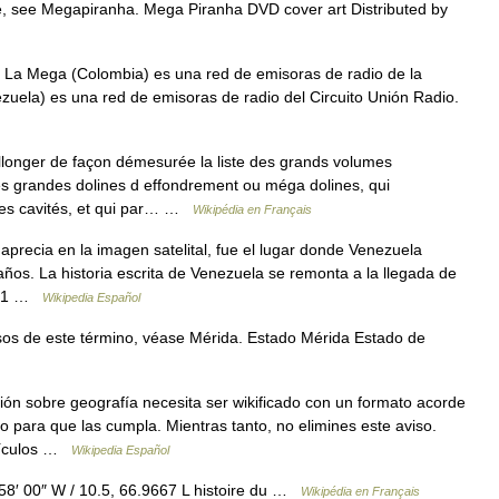
e, see Megapiranha. Mega Piranha DVD cover art Distributed by
 La Mega (Colombia) es una red de emisoras de radio de la
la) es una red de emisoras de radio del Circuito Unión Radio.
llonger de façon démesurée la liste des grands volumes
les grandes dolines d effondrement ou méga dolines, qui
aines cavités, et qui par… …
Wikipédia en Français
aprecia en la imagen satelital, fue el lugar donde Venezuela
ños. La historia escrita de Venezuela se remonta a la llegada de
XV[1 …
Wikipedia Español
os de este término, véase Mérida. Estado Mérida Estado de
ión sobre geografía necesita ser wikificado con un formato acorde
alo para que las cumpla. Mientras tanto, no elimines este aviso.
rtículos …
Wikipedia Español
58′ 00″ W / 10.5, 66.9667 L histoire du …
Wikipédia en Français