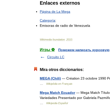
Enlaces
externos
Página
de
La
Mega
Categoría
:
Emisoras
de
radio
de
Venezuela
Wikimedia
foundation
.
2010
.
Игры ⚽
Поможем написать курсовую
Circuito LC
Mira otros diccionarios:
MEGA (Chili)
— Création 23 octobre 1990 P
…
Wikipédia en Français
Mega Match Ecuador
— Mega Match Títul
Variedades Presentado por Gabriela Pazmiño
…
Wikipedia Español