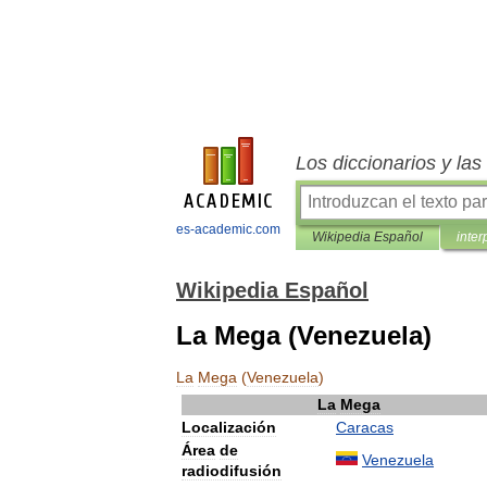
Los diccionarios y la
es-academic.com
Wikipedia Español
inter
Wikipedia Español
La Mega (Venezuela)
La
Mega
(
Venezuela
)
La
Mega
Localización
Caracas
Área
de
Venezuela
radiodifusión