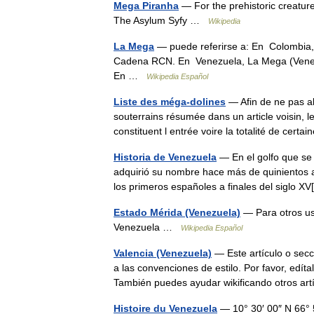
Mega Piranha
— For the prehistoric creatur
The Asylum Syfy …
Wikipedia
La Mega
— puede referirse a: En Colombia,
Cadena RCN. En Venezuela, La Mega (Venezue
En …
Wikipedia Español
Liste des méga-dolines
— Afin de ne pas a
souterrains résumée dans un article voisin, 
constituent l entrée voire la totalité de cert
Historia de Venezuela
— En el golfo que se 
adquirió su nombre hace más de quinientos a
los primeros españoles a finales del siglo 
Estado Mérida (Venezuela)
— Para otros us
Venezuela …
Wikipedia Español
Valencia (Venezuela)
— Este artículo o secc
a las convenciones de estilo. Por favor, edít
También puedes ayudar wikificando otros a
Histoire du Venezuela
— 10° 30′ 00″ N 66° 