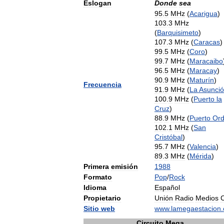
Eslogan
Donde
sea
95
.
5
MHz
(
Acarigua
)
103
.
3
MHz
(
Barquisimeto
)
107
.
3
MHz
(
Caracas
)
99
.
5
MHz
(
Coro
)
99
.
7
MHz
(
Maracaibo
96
.
5
MHz
(
Maracay
)
90
.
9
MHz
(
Maturín
)
Frecuencia
91
.
9
MHz
(
La
Asunci
100
.
9
MHz
(
Puerto
la
Cruz
)
88
.
9
MHz
(
Puerto
Or
102
.
1
MHz
(
San
Cristóbal
)
95
.
7
MHz
(
Valencia
)
89
.
3
MHz
(
Mérida
)
Primera
emisión
1988
Formato
Pop
/
Rock
Idioma
Español
Propietario
Unión
Radio
Medios
Sitio
web
www
.
lamegaestacion
.
Circuito
Mega