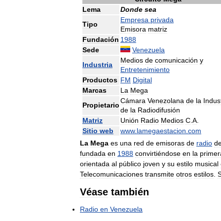
Lema
Donde
sea
Empresa
privada
Tipo
Emisora
matriz
Fundación
1988
Sede
Venezuela
Medios
de
comunicación
y
Industria
Entretenimiento
Productos
FM
Digital
Marcas
La
Mega
Cámara
Venezolana
de
la
Indus
Propietario
de
la
Radiodifusión
Matriz
Unión
Radio
Medios
C
.
A
.
Sitio
web
www
.
lamegaestacion
.
com
La
Mega
es
una
red
de
emisoras
de
radio
d
fundada
en
1988
convirtiéndose
en
la
primer
orientada
al
público
joven
y
su
estilo
musical
Telecomunicaciones
transmite
otros
estilos
.
Véase
también
Radio
en
Venezuela