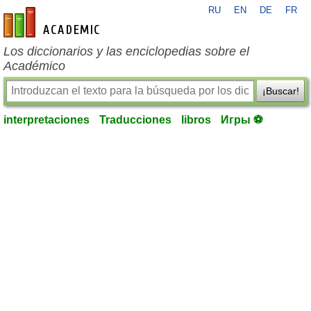
RU
EN
DE
FR
es-academic.com
Los diccionarios y las enciclopedias sobre el
Académico
¡Buscar!
interpretaciones
Traducciones
libros
Игры ⚽