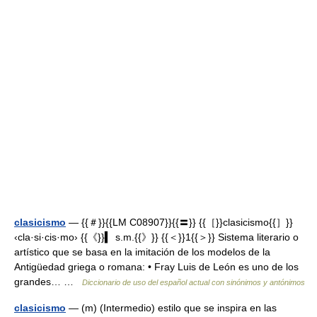
clasicismo
— {{＃}}{{LM C08907}}{{〓}} {{［}}clasicismo{{］}}
‹cla·si·cis·mo› {{《}}▍ s.m.{{》}} {{＜}}1{{＞}} Sistema literario o
artístico que se basa en la imitación de los modelos de la
Antigüedad griega o romana: • Fray Luis de León es uno de los
grandes… …
Diccionario de uso del español actual con sinónimos y antónimos
clasicismo
— (m) (Intermedio) estilo que se inspira en las