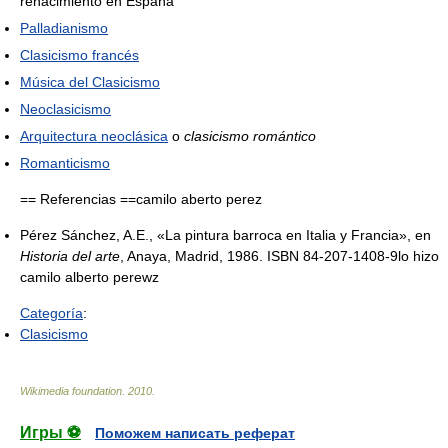
renacimiento en España
Palladianismo
Clasicismo francés
Música del Clasicismo
Neoclasicismo
Arquitectura neoclásica
o
clasicismo romántico
Romanticismo
== Referencias ==camilo aberto perez
Pérez Sánchez, A.E., «La pintura barroca en Italia y Francia», en
Historia del arte
, Anaya, Madrid, 1986. ISBN 84-207-1408-9lo hizo
camilo alberto perewz
Categoría
:
Clasicismo
Wikimedia foundation
.
2010
.
Игры ⚽
Поможем написать реферат