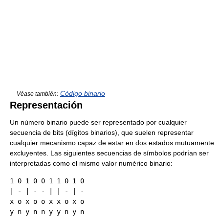
Código binario
Véase también:
Representación
Un número binario puede ser representado por cualquier
secuencia de bits (dígitos binarios), que suelen representar
cualquier mecanismo capaz de estar en dos estados mutuamente
excluyentes. Las siguientes secuencias de símbolos podrían ser
interpretadas como el mismo valor numérico binario:
1 0 1 0 0 1 1 0 1 0

| - | - - | | - | -

x o x o o x x o x o
