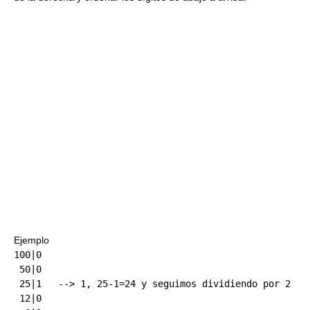
Ejemplo
100|0

 50|0

 25|1   --> 1, 25-1=24 y seguimos dividiendo por 2

 12|0
