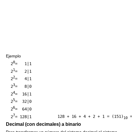
Ejemplo
0
  2
=   1|1

1
  2
=   2|1

2
  2
=   4|1

3
  2
=   8|0

4
  2
=  16|1

5
  2
=  32|0

6
  2
=  64|0

7
  2
= 128|1           
128 + 16 + 4 + 2 + 1 = (151)
 
10
Decimal (con decimales) a binario