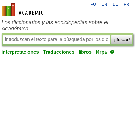
RU
EN
DE
FR
es-academic.com
Los diccionarios y las enciclopedias sobre el
Académico
¡Buscar!
interpretaciones
Traducciones
libros
Игры ⚽