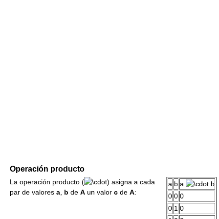
Operación producto
La operación producto (
) asigna a cada
a
b
a
b
par de valores
a
,
b
de
A
un valor
c
de
A
:
0
0
0
0
1
0