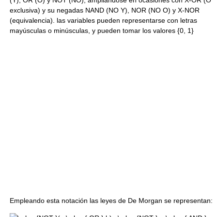
(Y), OR (O) y NOT (NO), ampliándose en ocasiones con X-OR (O
exclusiva) y su negadas NAND (NO Y), NOR (NO O) y X-NOR
(equivalencia). las variables pueden representarse con letras
mayúsculas o minúsculas, y pueden tomar los valores {0, 1}
Empleando esta notación las leyes de De Morgan se representan: