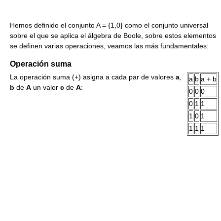
Hemos definido el conjunto A = {1,0} como el conjunto universal
sobre el que se aplica el álgebra de Boole, sobre estos elementos
se definen varias operaciones, veamos las más fundamentales:
Operación suma
La operación suma (+) asigna a cada par de valores
a
,
a
b
a + b
b
de
A
un valor
c
de
A
:
0
0
0
0
1
1
1
0
1
1
1
1