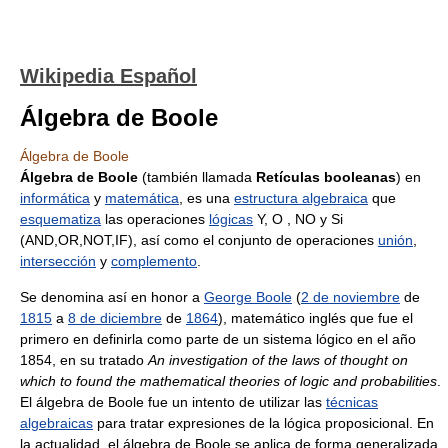
Wikipedia Español
Álgebra de Boole
Álgebra de Boole
Álgebra de Boole
(también llamada
Retículas booleanas
) en
informática
y
matemática
, es una
estructura algebraica
que
esquematiza
las operaciones
lógicas
Y, O , NO y Si
(AND,OR,NOT,IF), así como el conjunto de operaciones
unión
,
intersección
y
complemento
.
Se denomina así en honor a
George Boole
(
2 de noviembre
de
1815
a
8 de diciembre
de
1864
), matemático inglés que fue el
primero en definirla como parte de un sistema lógico en el año
1854, en su tratado
An investigation of the laws of thought on
which to found the mathematical theories of logic and probabilities
.
El álgebra de Boole fue un intento de utilizar las
técnicas
algebraicas
para tratar expresiones de la lógica proposicional. En
la actualidad, el álgebra de Boole se aplica de forma generalizada