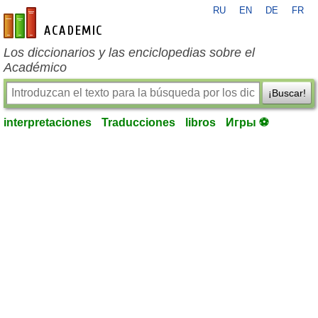
RU
EN
DE
FR
es-academic.com
Los diccionarios y las enciclopedias sobre el
Académico
¡Buscar!
interpretaciones
Traducciones
libros
Игры ⚽