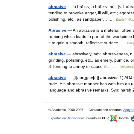
abrasive
— [ə brā′siv, ə brā′ziv] adj. [< L a
tending to provoke anger, ill will, etc.; aggres
polishing, etc., as sandpaper… …
English Worl
Abrasive
— An abrasive is a material, often a
rubbing which leads to part of the workpiece 
it to gain a smooth, reflective surface …
Wiki
abrasive
— abrasively, adv. abrasiveness, n. 
grinding, polishing, etc., as emery, pumice, 
3. tending to annoy or cause ill… …
Universal
abrasive
— [[t]əbre͟ɪsɪv[/t]] abrasives 1)
rude. His abrasive manner has won him an un
language and abrasive remarks. Syn: har
© Academic, 2000-2026
Contacte con nosotros:
Apoyo 
Exportación Diccionarios
, creado en PHP,
Joomla,