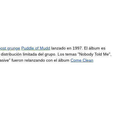
post
grunge
Puddle
of
Mudd
lanzado
en
1997
.
El
álbum
es
distribución
limitada
del
grupo
.
Los
temas
"
Nobody
Told
Me
",
asive
"
fueron
relanzando
con
el
álbum
Come
Clean