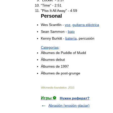
"
Locket
" -
3:37
"
Time
" -
2:51
"
Piss
It
All
Away
" -
4:59
Personal
Wes
Scantlin
-
voz
,
guitarra
eléctrica
Sean
Sammon
-
bajo
Kenny
Burkitt
-
batería
,
percusión
Categorías
:
Álbumes
de
Puddle
of
Mudd
Álbumes
debut
Álbumes
de
1997
Álbumes
de
post
-
grunge
Wikimedia
foundation
.
2010
.
Игры ⚽
Нужен реферат?
Abrasión (erosión glaciar)