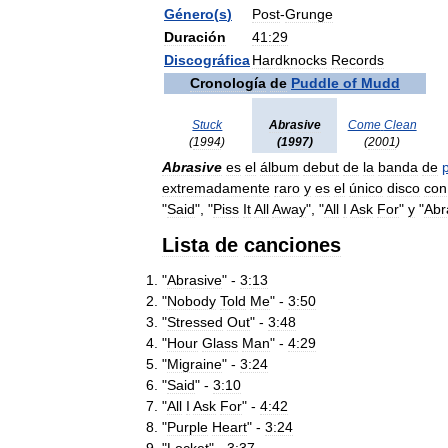
Género
(
s
)
Post
-
Grunge
Duración
41:29
Discográfica
Hardknocks
Records
Cronología
de
Puddle
of
Mudd
Stuck
Abrasive
Come
Clean
(
1994
)
(
1997
)
(
2001
)
Abrasive
es
el
álbum
debut
de
la
banda
de
extremadamente
raro
y
es
el
único
disco
con
"
Said
", "
Piss
It
All
Away
", "
All
I
Ask
For
"
y
"
Abr
Lista
de
canciones
"
Abrasive
" -
3:13
"
Nobody
Told
Me
" -
3:50
"
Stressed
Out
" -
3:48
"
Hour
Glass
Man
" -
4:29
"
Migraine
" -
3:24
"
Said
" -
3:10
"
All
I
Ask
For
" -
4:42
"
Purple
Heart
" -
3:24