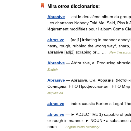
Mira otros diccionarios:
Abrasive
— est le deuxième album du groupe
Les chansons Nobody Told Me, Said, Piss It Al
légèrement modifiées pour l album Come 
abrasive
— [adj1] irritating in manner annoying
nasty, rough, rubbing the wrong way*, sharp, 
abrasive [adj2] scraping or… …
New thesaurus
Abrasive
— Ab*ra sive, a. Producing abras
English
Abrasive
— Abrasive. См. Абразив. (Источ
Солнцева; НПО Профессионал , НПО Мир и
терминов
abrasive
— index caustic Burton s Legal Th
abrasive
— ► ADJECTIVE 1) capable of polish
or rough in manner. ► NOUN ▪ a substance 
noun …
English terms dictionary