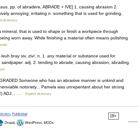
brasus, pp. of abradere, ABRADE + IVE] 1. causing abrasion 2.
sively annoying; irritating n. something that is used for grinding,
d dictionary
 mineral, that is used to shape or finish a workpiece through
being worn away. While finishing a material often means polishing
pedia
/euh bray siv, ziv/, n. 1. any material or substance used for
or sandpaper. adj. 2. tending to abrade; causing abrasion; abrading.
ium
 ADJ GRADED Someone who has an abrasive manner is unkind and
enviable notoriety... Pamela was unrepentant about her strong
sh 2) ADJ… …
English dictionary
técnico
,
Publicidad
18+
Drupal,
WordPress, MODx.