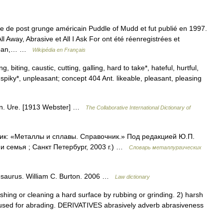
 de post grunge américain Puddle of Mudd et fut publié en 1997.
l Away, Abrasive et All I Ask For ont été réenregistrées et
Clean,… …
Wikipédia en Français
, biting, caustic, cutting, galling, hard to take*, hateful, hurtful,
spiky*, unpleasant; concept 404 Ant. likeable, pleasant, pleasing
ion. Ure. [1913 Webster] …
The Collaborative International Dictionary of
ник: «Металлы и сплавы. Справочник.» Под редакцией Ю.П.
 семья ; Санкт Петербург, 2003 г.) …
Словарь металлургических
esaurus. William C. Burton. 2006 …
Law dictionary
ing or cleaning a hard surface by rubbing or grinding. 2) harsh
used for abrading. DERIVATIVES abrasively adverb abrasiveness