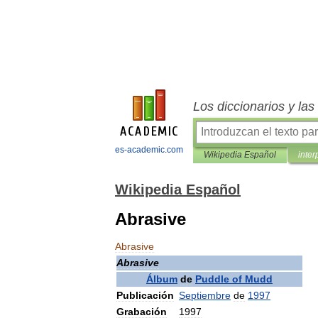
Los diccionarios y la
es-academic.com
Wikipedia Español
inter
Wikipedia Español
Abrasive
Abrasive
Abrasive
Álbum
de
Puddle
of
Mudd
Publicación
Septiembre
de
1997
Grabación
1997