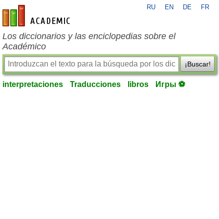
RU
EN
DE
FR
es-academic.com
Los diccionarios y las enciclopedias sobre el
Académico
¡Buscar!
interpretaciones
Traducciones
libros
Игры ⚽