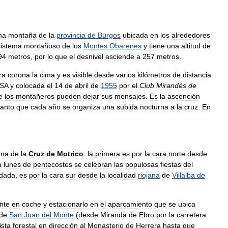
na
montaña
de
la
provincia
de
Burgos
ubicada
en
los
alrededores
sistema
montañoso
de
los
Montes
Obarenes
y
tiene
una
altitud
de
94
metros
,
por
lo
que
el
desnivel
asciende
a
257
metros
.
ra
corona
la
cima
y
es
visible
desde
varios
kilómetros
de
distancia
.
SA
y
colocada
el
14
de
abril
de
1955
por
el
Club
Mirandés
de
e
los
montañeros
pueden
dejar
sus
mensajes
.
Es
la
ascención
tanto
que
cada
año
se
organiza
una
subida
nocturna
a
la
cruz
.
En
ima
de
la
Cruz
de
Motrico
:
la
primera
es
por
la
cara
norte
desde
a
lunes
de
pentecostes
se
celebran
las
populosas
fiestas
del
dada
,
es
por
la
cara
sur
desde
la
localidad
riojana
de
Villalba
de
nte
en
coche
y
estacionarlo
en
el
aparcamiento
que
se
ubica
de
San
Juan
del
Monte
(
desde
Miranda
de
Ebro
por
la
carretera
ista
forestal
en
dirección
al
Monasterio
de
Herrera
hasta
que