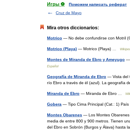
Игры ⚽
Поможем написать реферат
Cruz de Mayo
Mira otros diccionarios:
Motrico
— No debe confundirse con Motril 
Motrico (Playa)
— Motrico (Playa) …
Wikipe
Montes de Miranda de Ebro y Ameyugo
— 
Español
Geografía de Miranda de Ebro
— Vista del 
río Ebro a través de él (azul). La geografí
Miranda de Ebro
— Miranda de Ebro …
Wik
Gobera
— Tipo Cima Principal (Cat.: 1) P
Montes Obarenes
— Los Montes Obarenes s
media de entre 800 y 900 metros. Tienen un
del Ebro en Sobrón (Burgos y Álava) hasta