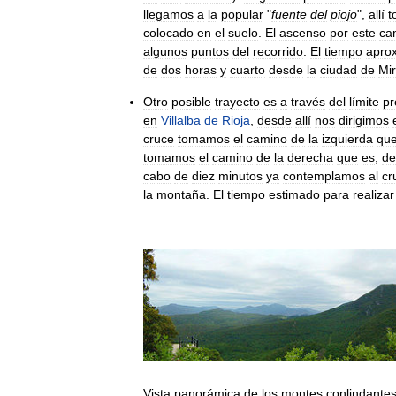
llegamos
a
la
popular
"
fuente
del
piojo
",
allí
t
colocado
en
el
suelo
.
El
ascenso
por
este
ca
algunos
puntos
del
recorrido
.
El
tiempo
apro
de
dos
horas
y
cuarto
desde
la
ciudad
de
Mi
Otro
posible
trayecto
es
a
través
del
límite
pr
en
Villalba
de
Rioja
,
desde
allí
nos
dirigimos
cruce
tomamos
el
camino
de
la
izquierda
qu
tomamos
el
camino
de
la
derecha
que
es
,
de
cabo
de
diez
minutos
ya
contemplamos
al
cr
la
montaña
.
El
tiempo
estimado
para
realizar
Vista
panorámica
de
los
montes
conlindante