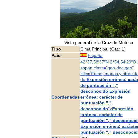
Vista
general
de
la
Cruz
de
Motrico
Tipo
Cima
Principal
(
Cat
.
:
1
)
País
España
42
°
37
,
58
′
37
″
N
2
°
54
,
54
′
29
″
O
<
span
class
="
geo
-
dec
geo
"
title
="
Fotos
,
mapas
y
otros
da
de
Expresión
errónea:
cará
de
puntuación
","
desconocido
Expresión
Coordenadas
errónea:
carácter
de
puntuación
","
desconocido
">
Expresión
errónea:
carácter
de
puntuación
","
desconocid
Expresión
errónea:
carácte
puntuación
","
desconocid