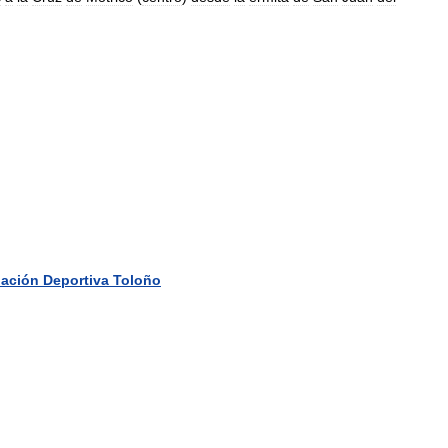
iación
Deportiva
Toloño