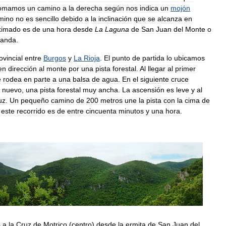
omamos
un
camino
a
la
derecha
según
nos
indica
un
mojón
mino
no
es
sencillo
debido
a
la
inclinación
que
se
alcanza
en
ximado
es
de
una
hora
desde
La
Laguna
de
San
Juan
del
Monte
o
randa
.
ovincial
entre
Burgos
y
La
Rioja
.
El
punto
de
partida
lo
ubicamos
en
dirección
al
monte
por
una
pista
forestal
.
Al
llegar
al
primer
e
rodea
en
parte
a
una
balsa
de
agua
.
En
el
siguiente
cruce
nuevo
,
una
pista
forestal
muy
ancha
.
La
ascensión
es
leve
y
al
uz
.
Un
pequeño
camino
de
200
metros
une
la
pista
con
la
cima
de
este
recorrido
es
de
entre
cincuenta
minutos
y
una
hora
.
s
a
la
Cruz
de
Motrico
(
centro
)
desde
la
ermita
de
San
Juan
del