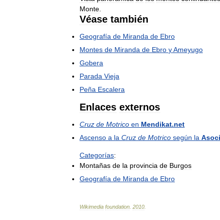
Monte
.
Véase
también
Geografía
de
Miranda
de
Ebro
Montes
de
Miranda
de
Ebro
y
Ameyugo
Gobera
Parada
Vieja
Peña
Escalera
Enlaces
externos
Cruz
de
Motrico
en
Mendikat
.
net
Ascenso
a
la
Cruz
de
Motrico
según
la
Asoc
Categorías
:
Montañas
de
la
provincia
de
Burgos
Geografía
de
Miranda
de
Ebro
Wikimedia
foundation
.
2010
.