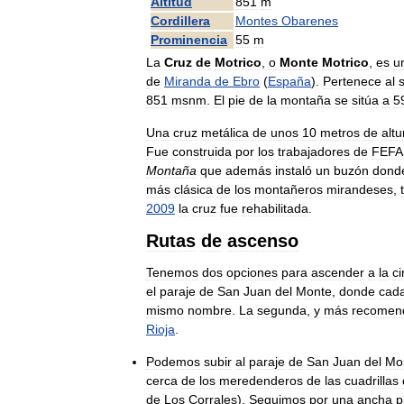
Altitud
851
m
Cordillera
Montes
Obarenes
Prominencia
55
m
La
Cruz
de
Motrico
,
o
Monte
Motrico
,
es
u
de
Miranda
de
Ebro
(
España
).
Pertenece
al
851
msnm
.
El
pie
de
la
montaña
se
sitúa
a
5
Una
cruz
metálica
de
unos
10
metros
de
altu
Fue
construida
por
los
trabajadores
de
FEFA
Montaña
que
además
instaló
un
buzón
dond
más
clásica
de
los
montañeros
mirandeses
,
2009
la
cruz
fue
rehabilitada
.
Rutas
de
ascenso
Tenemos
dos
opciones
para
ascender
a
la
c
el
paraje
de
San
Juan
del
Monte
,
donde
cad
mismo
nombre
.
La
segunda
,
y
más
recomen
Rioja
.
Podemos
subir
al
paraje
de
San
Juan
del
Mo
cerca
de
los
meredenderos
de
las
cuadrillas
de
Los
Corrales
).
Seguimos
por
una
ancha
p