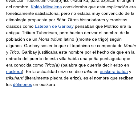
evolución Tuboricum->But(o)ricu->Mutriku, para explicar el origen
del nombre.
Koldo Mitxelena
consideraba que esta explicación era
fonéticamente satisfactoria, pero no estaba muy convencido de la
etimología propuesta por Bähr. Otros historiadores y cronistas
clásicos como
Esteban de Garibay
pensaban que Motrico era la
antigua Tritium Tuboricum, pero hacían derivar el nombre de la
población de un
Mons tritium
latino ((monte de trigo) según
algunos. Garibay sostenía que el topónimo se componía de
Monte
y
Trico
, Garibay justificaba este nombre por el hecho de que en la
entrada del puerto de esta villa había una peña puntiaguda que
era conocida como
Trico(a)
(palabra que querría decir erizo en
euskera
). En la actualidad erizo se dice
triku
en
euskera batúa
y
trikuharri
(literalmente piedra de erizo), es el nombre que reciben
los
dólmenes
en euskera.