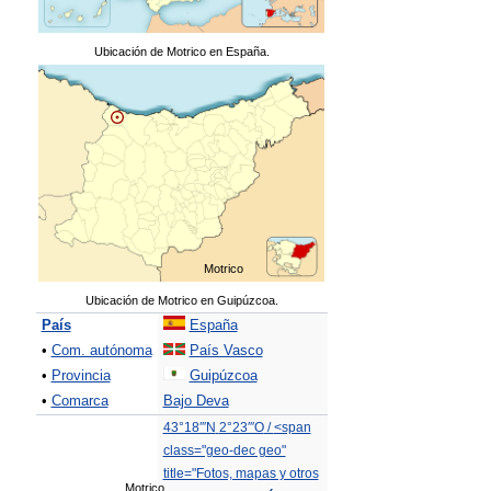
Ubicación de Motrico en España.
Motrico
Ubicación de Motrico en Guipúzcoa.
País
España
•
Com. autónoma
País Vasco
•
Provincia
Guipúzcoa
•
Comarca
Bajo Deva
43°18′″N
2°23′″O
/
<span
class="geo-dec geo"
title="Fotos, mapas y otros
Motrico