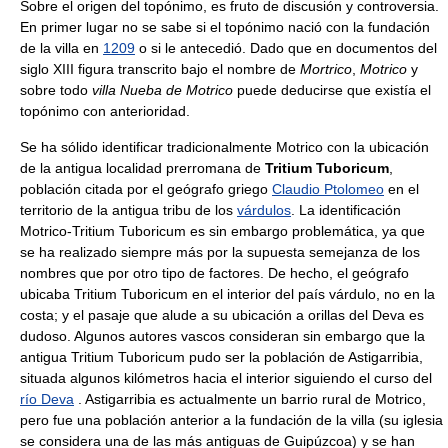
Sobre el origen del topónimo, es fruto de discusión y controversia.
En primer lugar no se sabe si el topónimo nació con la fundación
de la villa en
1209
o si le antecedió. Dado que en documentos del
siglo XIII figura transcrito bajo el nombre de
Mortrico
,
Motrico
y
sobre todo
villa Nueba de Motrico
puede deducirse que existía el
topónimo con anterioridad.
Se ha sólido identificar tradicionalmente Motrico con la ubicación
de la antigua localidad prerromana de
Tritium Tuboricum
,
población citada por el geógrafo griego
Claudio Ptolomeo
en el
territorio de la antigua tribu de los
várdulos
. La identificación
Motrico-Tritium Tuboricum es sin embargo problemática, ya que
se ha realizado siempre más por la supuesta semejanza de los
nombres que por otro tipo de factores. De hecho, el geógrafo
ubicaba Tritium Tuboricum en el interior del país várdulo, no en la
costa; y el pasaje que alude a su ubicación a orillas del Deva es
dudoso. Algunos autores vascos consideran sin embargo que la
antigua Tritium Tuboricum pudo ser la población de Astigarribia,
situada algunos kilómetros hacia el interior siguiendo el curso del
río Deva
. Astigarribia es actualmente un barrio rural de Motrico,
pero fue una población anterior a la fundación de la villa (su iglesia
se considera una de las más antiguas de Guipúzcoa) y se han