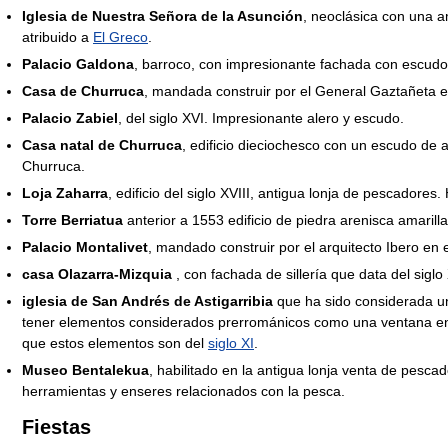
Iglesia de Nuestra Señora de la Asunción
, neoclásica con una a
atribuido a
El Greco
.
Palacio Galdona
, barroco, con impresionante fachada con escudo 
Casa de Churruca
, mandada construir por el General Gaztañeta 
Palacio Zabiel
, del siglo XVI. Impresionante alero y escudo.
Casa natal de Churruca
, edificio dieciochesco con un escudo d
Churruca.
Loja Zaharra
, edificio del siglo XVIII, antigua lonja de pescadores
Torre Berriatua
anterior a 1553 edificio de piedra arenisca amarill
Palacio Montalivet
, mandado construir por el arquitecto Ibero en el
casa Olazarra-Mizquia
, con fachada de sillería que data del sigl
iglesia de San Andrés de Astigarribia
que ha sido considerada un
tener elementos considerados prerrománicos como una ventana en 
que estos elementos son del
siglo XI
.
Museo Bentalekua
, habilitado en la antigua lonja venta de pesc
herramientas y enseres relacionados con la pesca.
Fiestas