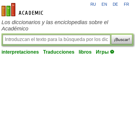
RU
EN
DE
FR
es-academic.com
Los diccionarios y las enciclopedias sobre el
Académico
¡Buscar!
interpretaciones
Traducciones
libros
Игры ⚽