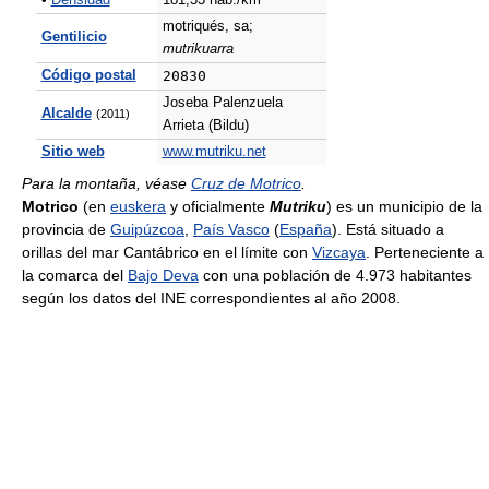
•
Densidad
181,33 hab./km²
motriqués, sa;
Gentilicio
mutrikuarra
Código postal
20830
Joseba Palenzuela
Alcalde
(2011)
Arrieta (Bildu)
Sitio web
www.mutriku.net
Para la montaña, véase
Cruz de Motrico
.
Motrico
(en
euskera
y oficialmente
Mutriku
) es un municipio de la
provincia de
Guipúzcoa
,
País Vasco
(
España
). Está situado a
orillas del mar Cantábrico en el límite con
Vizcaya
. Perteneciente a
la comarca del
Bajo Deva
con una población de 4.973 habitantes
según los datos del INE correspondientes al año 2008.