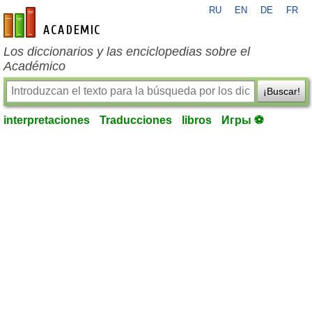
RU
EN
DE
FR
es-academic.com
Los diccionarios y las enciclopedias sobre el
Académico
¡Buscar!
interpretaciones
Traducciones
libros
Игры ⚽