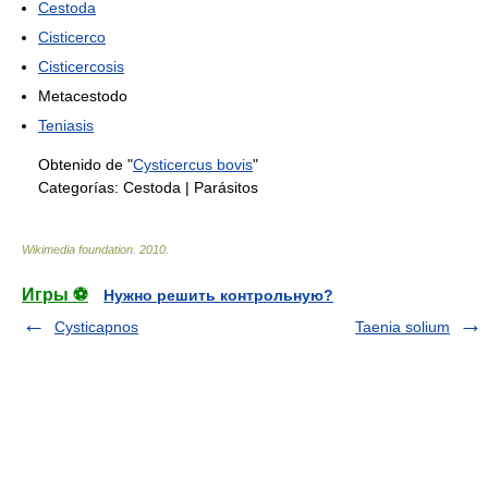
Cestoda
Cisticerco
Cisticercosis
Metacestodo
Teniasis
Obtenido de "
Cysticercus bovis
"
Categorías:
Cestoda
|
Parásitos
Wikimedia foundation
.
2010
.
Игры ⚽
Нужно решить контрольную?
Cysticapnos
Taenia solium