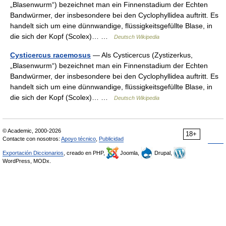
„Blasenwurm“) bezeichnet man ein Finnenstadium der Echten
Bandwürmer, der insbesondere bei den Cyclophyllidea auftritt. Es
handelt sich um eine dünnwandige, flüssigkeitsgefüllte Blase, in
die sich der Kopf (Scolex)… …
Deutsch Wikipedia
Cysticercus racemosus
— Als Cysticercus (Zystizerkus,
„Blasenwurm“) bezeichnet man ein Finnenstadium der Echten
Bandwürmer, der insbesondere bei den Cyclophyllidea auftritt. Es
handelt sich um eine dünnwandige, flüssigkeitsgefüllte Blase, in
die sich der Kopf (Scolex)… …
Deutsch Wikipedia
© Academic, 2000-2026
18+
Contacte con nosotros:
Apoyo técnico
,
Publicidad
Exportación Diccionarios
, creado en PHP,
Joomla,
Drupal,
WordPress, MODx.