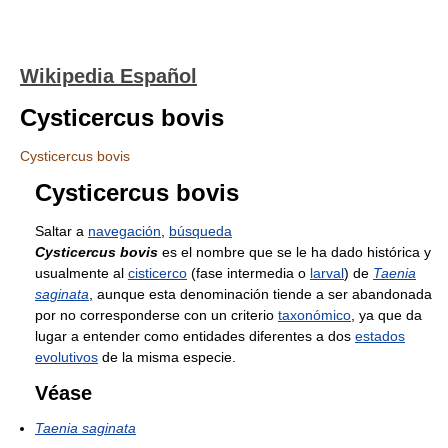
Wikipedia Español
Cysticercus bovis
Cysticercus bovis
Cysticercus bovis
Saltar a
navegación
,
búsqueda
Cysticercus bovis
es el nombre que se le ha dado histórica y
usualmente al
cisticerco
(fase intermedia o
larval
) de
Taenia
saginata
, aunque esta denominación tiende a ser abandonada
por no corresponderse con un criterio
taxonómico
, ya que da
lugar a entender como entidades diferentes a dos
estados
evolutivos
de la misma especie.
Véase
Taenia saginata