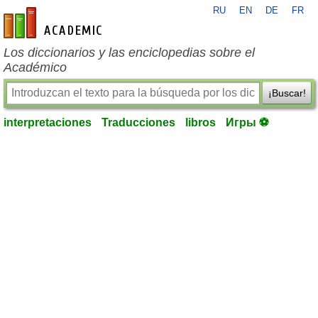
RU
EN
DE
FR
es-academic.com
Los diccionarios y las enciclopedias sobre el
Académico
¡Buscar!
interpretaciones
Traducciones
libros
Игры ⚽