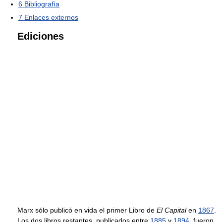
6
Bibliografía
7
Enlaces externos
Ediciones
Marx sólo publicó en vida el primer Libro de
El Capital
en
1867
.
Los dos libros restantes, publicados entre
1885
y
1894
, fueron