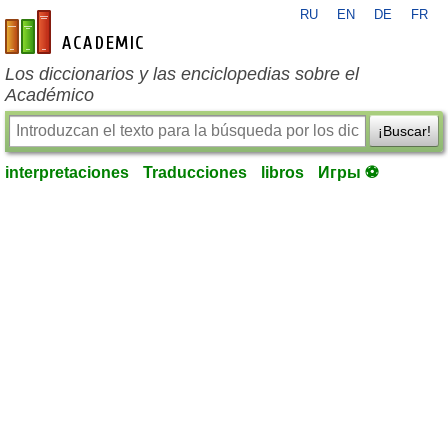
RU
EN
DE
FR
es-academic.com
Los diccionarios y las enciclopedias sobre el
Académico
¡Buscar!
interpretaciones
Traducciones
libros
Игры ⚽