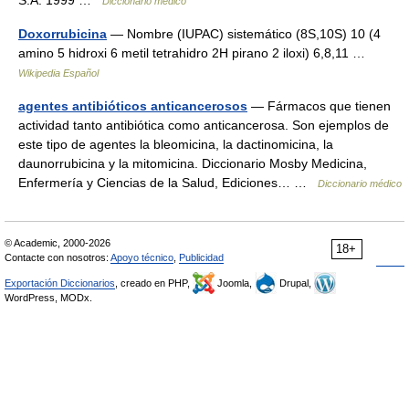
S.A. 1999 …
Diccionario médico
Doxorrubicina
— Nombre (IUPAC) sistemático (8S,10S) 10 (4
amino 5 hidroxi 6 metil tetrahidro 2H pirano 2 iloxi) 6,8,11 …
Wikipedia Español
agentes antibióticos anticancerosos
— Fármacos que tienen
actividad tanto antibiótica como anticancerosa. Son ejemplos de
este tipo de agentes la bleomicina, la dactinomicina, la
daunorrubicina y la mitomicina. Diccionario Mosby Medicina,
Enfermería y Ciencias de la Salud, Ediciones… …
Diccionario médico
© Academic, 2000-2026
18+
Contacte con nosotros:
Apoyo técnico
,
Publicidad
Exportación Diccionarios
, creado en PHP,
Joomla,
Drupal,
WordPress, MODx.