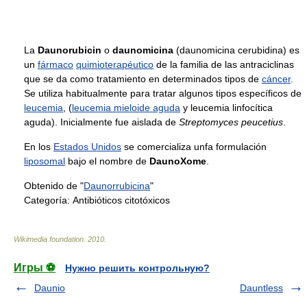
La
Daunorubicin
o
daunomicina
(daunomicina cerubidina) es
un
fármaco
quimioterapéutico
de la familia de las antraciclinas
que se da como tratamiento en determinados tipos de
cáncer
.
Se utiliza habitualmente para tratar algunos tipos específicos de
leucemia
, (
leucemia mieloide aguda
y leucemia linfocítica
aguda). Inicialmente fue aislada de
Streptomyces peucetius
.
En los
Estados Unidos
se comercializa unfa formulación
liposomal
bajo el nombre de
DaunoXome
.
Obtenido de "
Daunorrubicina
"
Categoría:
Antibióticos citotóxicos
Wikimedia foundation
.
2010
.
Игры ⚽
Нужно решить контрольную?
Daunio
Dauntless