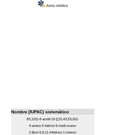
Aviso médico
Nombre (IUPAC) sistemático
8S,10S)-8-acetil-10-[(2S,4S,5S,6S)-
4-amino-5-hidroxi-6-metil-oxano-
2-il]oxi-6,8,11-trihidroxi-1-metoxi-