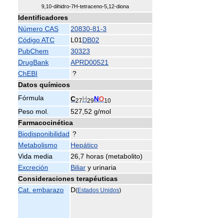
9,10-dihidro-7H-tetraceno-5,12-diona
Identificadores
Número CAS
20830-81-3
Código ATC
L01
DB02
PubChem
30323
DrugBank
APRD00521
ChEBI
?
Datos químicos
Fórmula
C
H
N
O
27
29
10
Peso mol.
527,52 g/mol
Farmacocinética
Biodisponibilidad
?
Metabolismo
Hepático
Vida media
26,7 horas (metabolito)
Excreción
Biliar
y urinaria
Consideraciones terapéuticas
Cat. embarazo
D
(
Estados Unidos
)