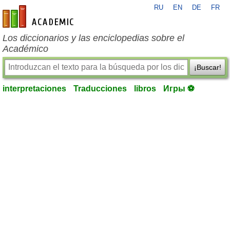
RU
EN
DE
FR
es-academic.com
Los diccionarios y las enciclopedias sobre el
Académico
¡Buscar!
interpretaciones
Traducciones
libros
Игры ⚽