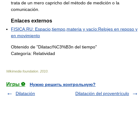
trata de un mero capricho del método de medición o la
comunicación.
Enlaces externos
FISICA.RU: Espacio,tiempo,materia y vacío:Relojes en reposo y
en movimiento
Obtenido de "Dilataci%C3%B3n del tiempo"
Categoría:
Relatividad
Wikimedia foundation
.
2010
.
Игры ⚽
Нужно решить контрольную?
Dilatación
Dilatación del proventrículo