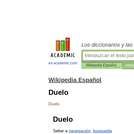
Los diccionarios y la
es-academic.com
Wikipedia Español
inter
Wikipedia Español
Duelo
Duelo
Duelo
Saltar
a
navegación
,
búsqueda