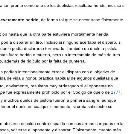
ba
tan
pronto
como
uno
de
los
duelistas
resultaba
herido
,
incluso
si
severamente
herido
,
de
forma
tal
que
se
encontrase
físicamente
ción
hasta
que
la
otra
parte
estuviera
mortalmente
herida
.
podía
disparar
un
tiro
.
Incluso
si
ninguno
acertaba
el
disparo
,
si
duelo
podía
declararse
terminado
.
También
un
duelo
a
pistola
istas
fuera
herido
o
muerto
,
pero
un
intercambio
de
más
de
tres
o
,
además
de
ridículo
por
la
falta
de
puntería
.
es
podían
intencionalmente
errar
el
disparo
con
el
objetivo
de
ida
de
vida
u
honor
,
práctica
habitual
de
algunos
duelistas
que
to
,
obviamente
,
resultaba
muy
arriesgado
si
el
oponente
no
ope
fue
expresamente
prohibido
por
el
Código
de
duelo
de
1777
.
,
y
muchos
duelos
de
pistola
fueron
a
primera
sangre
,
aunque
tener
el
duelo
en
cualquier
momento
,
si
creía
satisfecho
su
an
ubicarse
espalda
contra
espalda
con
sus
armas
cargadas
en
la
asos
,
volverse
al
oponente
y
disparar
.
Típicamente
,
cuanto
más