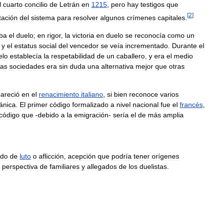
l
cuarto
concilio
de
Letrán
en
1215
,
pero
hay
testigos
que
[
2
]
tación
del
sistema
para
resolver
algunos
crímenes
capitales
.
ba
el
duelo
;
en
rigor
,
la
victoria
en
duelo
se
reconocía
como
un
,
y
el
estatus
social
del
vencedor
se
veía
incrementado
.
Durante
el
elo
establecía
la
respetabilidad
de
un
caballero
,
y
era
el
medio
las
sociedades
era
sin
duda
una
alternativa
mejor
que
otras
areció
en
el
renacimiento
italiano
,
si
bien
reconoce
varios
ánica
.
El
primer
código
formalizado
a
nivel
nacional
fue
el
francés
,
código
que
-
debido
a
la
emigración
-
sería
el
de
más
amplia
ado
de
luto
o
aflicción
,
acepción
que
podría
tener
orígenes
perspectiva
de
familiares
y
allegados
de
los
duelistas
.