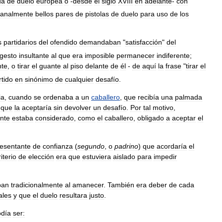
da
de
duelo
europea
o
-
desde
el
siglo
XVIII
en
adelante
-
con
sanalmente
bellos
pares
de
pistolas
de
duelo
para
uso
de
los
s
partidarios
del
ofendido
demandaban
"
satisfacción
"
del
gesto
insultante
al
que
era
imposible
permanecer
indiferente
;
nte
,
o
tirar
el
guante
al
piso
delante
de
él
-
de
aquí
la
frase
"
tirar
el
tido
en
sinónimo
de
cualquier
desafío
.
ia
,
cuando
se
ordenaba
a
un
caballero
,
que
recibía
una
palmada
que
la
aceptaría
sin
devolver
un
desafío
.
Por
tal
motivo
,
nte
estaba
considerado
,
como
el
caballero
,
obligado
a
aceptar
el
resentante
de
confianza
(
segundo
,
o
padrino
)
que
acordaría
el
riterio
de
elección
era
que
estuviera
aislado
para
impedir
ban
tradicionalmente
al
amanecer
.
También
era
deber
de
cada
ales
y
que
el
duelo
resultara
justo
.
odía
ser: