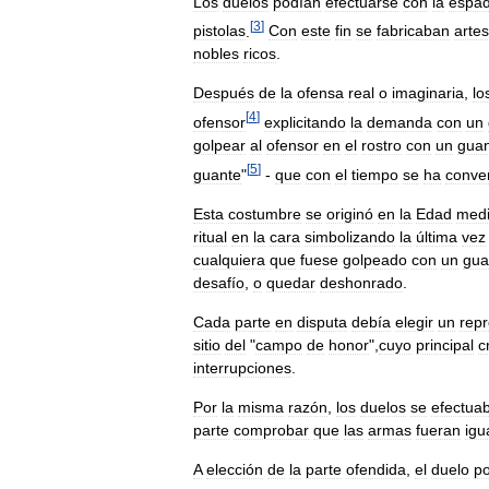
Los
duelos
podían
efectuarse
con
la
espa
[
3
]
pistolas
.
Con
este
fin
se
fabricaban
arte
nobles
ricos
.
Después
de
la
ofensa
real
o
imaginaria
,
lo
[
4
]
ofensor
explicitando
la
demanda
con
un
golpear
al
ofensor
en
el
rostro
con
un
gua
[
5
]
guante
"
-
que
con
el
tiempo
se
ha
conver
Esta
costumbre
se
originó
en
la
Edad
med
ritual
en
la
cara
simbolizando
la
última
vez
cualquiera
que
fuese
golpeado
con
un
gua
desafío
,
o
quedar
deshonrado
.
Cada
parte
en
disputa
debía
elegir
un
rep
sitio
del
"
campo
de
honor
",
cuyo
principal
c
interrupciones
.
Por
la
misma
razón
,
los
duelos
se
efectua
parte
comprobar
que
las
armas
fueran
igu
A
elección
de
la
parte
ofendida
,
el
duelo
p