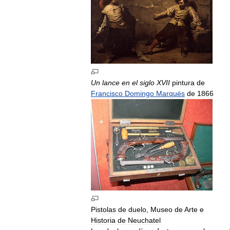
Un
lance
en
el
siglo
XVII
pintura
de
Francisco
Domingo
Marqués
de
1866
Pistolas
de
duelo
,
Museo
de
Arte
e
Historia
de
Neuchatel