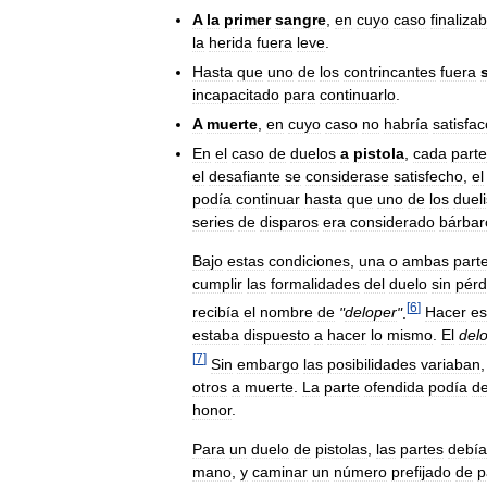
A
la
primer
sangre
,
en
cuyo
caso
finaliza
la
herida
fuera
leve
.
Hasta
que
uno
de
los
contrincantes
fuera
incapacitado
para
continuarlo
.
A
muerte
,
en
cuyo
caso
no
habría
satisfac
En
el
caso
de
duelos
a
pistola
,
cada
parte
el
desafiante
se
considerase
satisfecho
,
el
podía
continuar
hasta
que
uno
de
los
duel
series
de
disparos
era
considerado
bárbar
Bajo
estas
condiciones
,
una
o
ambas
part
cumplir
las
formalidades
del
duelo
sin
pérd
[
6
]
recibía
el
nombre
de
"
deloper
"
.
Hacer
es
estaba
dispuesto
a
hacer
lo
mismo
.
El
del
[
7
]
Sin
embargo
las
posibilidades
variaban
otros
a
muerte
.
La
parte
ofendida
podía
de
honor
.
Para
un
duelo
de
pistolas
,
las
partes
debí
mano
,
y
caminar
un
número
prefijado
de
p