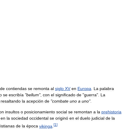
de
contiendas
se
remonta
al
siglo
XV
en
Europa
.
La
palabra
o
se
escribía
"
bellum
"
,
con
el
significado
de
"
guerra
".
La
,
resaltando
la
acepción
de
"
combate
uno
a
uno
"
.
on
insultos
o
posicionamiento
social
se
remontan
a
la
prehistoria
en
la
sociedad
occidental
se
originó
en
el
duelo
judicial
de
la
[
1
]
ristianas
de
la
época
vikinga
.