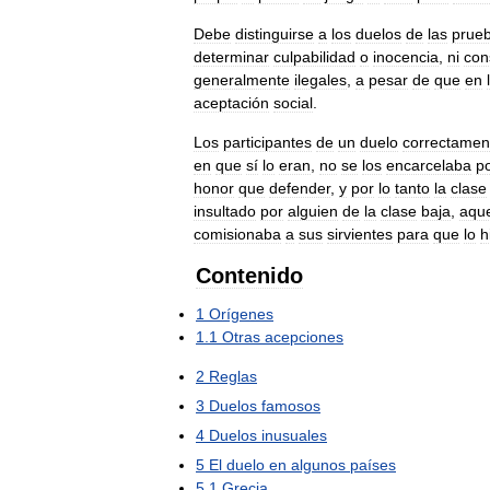
Debe
distinguirse
a
los
duelos
de
las
prue
determinar
culpabilidad
o
inocencia
,
ni
con
generalmente
ilegales
,
a
pesar
de
que
en
aceptación
social
.
Los
participantes
de
un
duelo
correctamen
en
que
sí
lo
eran
,
no
se
los
encarcelaba
p
honor
que
defender
,
y
por
lo
tanto
la
clase
insultado
por
alguien
de
la
clase
baja
,
aque
comisionaba
a
sus
sirvientes
para
que
lo
h
Contenido
1
Orígenes
1
.
1
Otras
acepciones
2
Reglas
3
Duelos
famosos
4
Duelos
inusuales
5
El
duelo
en
algunos
países
5
.
1
Grecia