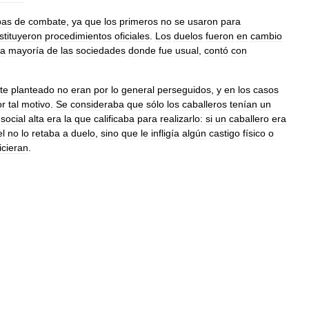
bas
de
combate
,
ya
que
los
primeros
no
se
usaron
para
stituyeron
procedimientos
oficiales
.
Los
duelos
fueron
en
cambio
la
mayoría
de
las
sociedades
donde
fue
usual
,
contó
con
te
planteado
no
eran
por
lo
general
perseguidos
,
y
en
los
casos
or
tal
motivo
.
Se
consideraba
que
sólo
los
caballeros
tenían
un
social
alta
era
la
que
calificaba
para
realizarlo:
si
un
caballero
era
l
no
lo
retaba
a
duelo
,
sino
que
le
infligía
algún
castigo
físico
o
icieran
.