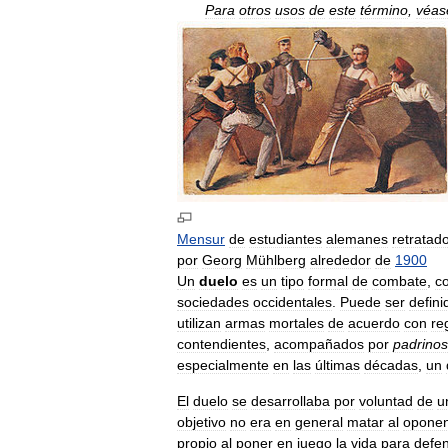
Para
otros
usos
de
este
término
,
véas
Mensur
de
estudiantes
alemanes
retratad
por
Georg
Mühlberg
alrededor
de
1900
Un
duelo
es
un
tipo
formal
de
combate
,
c
sociedades
occidentales
.
Puede
ser
defini
utilizan
armas
mortales
de
acuerdo
con
re
contendientes
,
acompañados
por
padrinos
especialmente
en
las
últimas
décadas
,
un
El
duelo
se
desarrollaba
por
voluntad
de
u
objetivo
no
era
en
general
matar
al
oponen
propio
al
poner
en
juego
la
vida
para
defen