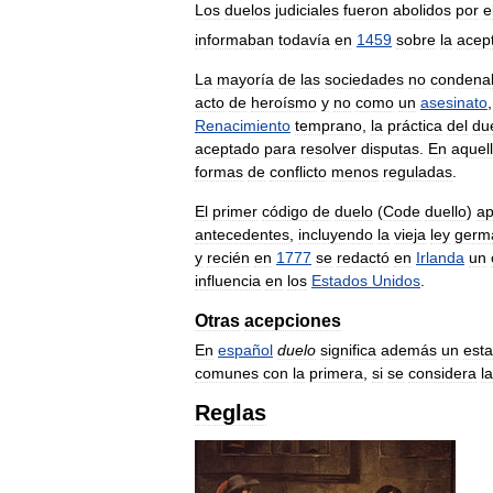
Los
duelos
judiciales
fueron
abolidos
por
e
informaban
todavía
en
1459
sobre
la
acep
La
mayoría
de
las
sociedades
no
condena
acto
de
heroísmo
y
no
como
un
asesinato
Renacimiento
temprano
,
la
práctica
del
du
aceptado
para
resolver
disputas
.
En
aquel
formas
de
conflicto
menos
reguladas
.
El
primer
código
de
duelo
(
Code
duello
)
ap
antecedentes
,
incluyendo
la
vieja
ley
germ
y
recién
en
1777
se
redactó
en
Irlanda
un
influencia
en
los
Estados
Unidos
.
Otras
acepciones
En
español
duelo
significa
además
un
est
comunes
con
la
primera
,
si
se
considera
la
Reglas