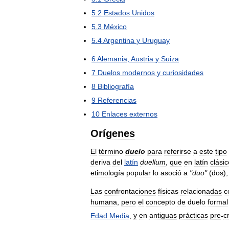
5
.
2
Estados
Unidos
5
.
3
México
5
.
4
Argentina
y
Uruguay
6
Alemania
,
Austria
y
Suiza
7
Duelos
modernos
y
curiosidades
8
Bibliografía
9
Referencias
10
Enlaces
externos
Orígenes
El
término
duelo
para
referirse
a
este
tipo
deriva
del
latín
duellum
,
que
en
latín
clásic
etimología
popular
lo
asoció
a
"
duo
"
(
dos
)
Las
confrontaciones
físicas
relacionadas
c
humana
,
pero
el
concepto
de
duelo
formal
Edad
Media
,
y
en
antiguas
prácticas
pre
-
c