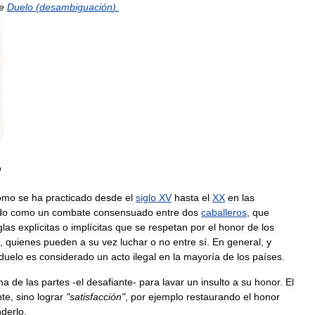
e
Duelo
(
desambiguación
).
o
omo
se
ha
practicado
desde
el
siglo
XV
hasta
el
XX
en
las
do
como
un
combate
consensuado
entre
dos
caballeros
,
que
glas
explícitas
o
implícitas
que
se
respetan
por
el
honor
de
los
,
quienes
pueden
a
su
vez
luchar
o
no
entre
sí
.
En
general
,
y
duelo
es
considerado
un
acto
ilegal
en
la
mayoría
de
los
países
.
na
de
las
partes
-
el
desafiante
-
para
lavar
un
insulto
a
su
honor
.
El
te
,
sino
lograr
"
satisfacción
"
,
por
ejemplo
restaurando
el
honor
derlo
.