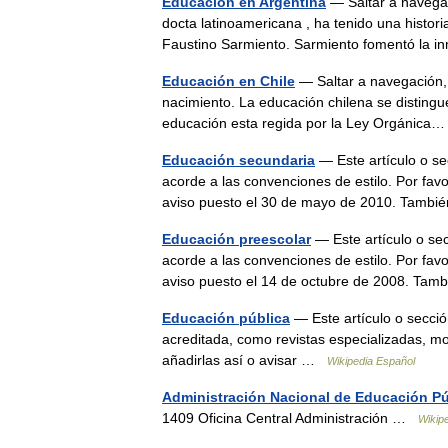
Educación en Argentina
— Saltar a navega
docta latinoamericana , ha tenido una histor
Faustino Sarmiento. Sarmiento fomentó la 
Educación en Chile
— Saltar a navegación,
nacimiento. La educación chilena se distingue
educación esta regida por la Ley Orgánic
Educación secundaria
— Este artículo o se
acorde a las convenciones de estilo. Por favo
aviso puesto el 30 de mayo de 2010. Tamb
Educación preescolar
— Este artículo o sec
acorde a las convenciones de estilo. Por favo
aviso puesto el 14 de octubre de 2008. T
Educación pública
— Este artículo o secció
acreditada, como revistas especializadas, mo
añadirlas así o avisar …
Wikipedia Español
Administración Nacional de Educación Pú
1409 Oficina Central Administración …
Wikip