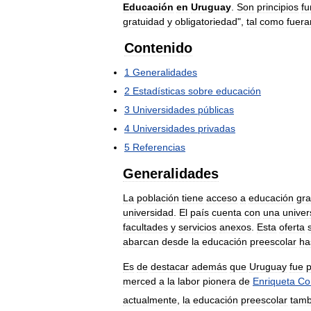
Educación
en
Uruguay
.
Son
principios
f
gratuidad
y
obligatoriedad
",
tal
como
fuera
Contenido
1
Generalidades
2
Estadísticas
sobre
educación
3
Universidades
públicas
4
Universidades
privadas
5
Referencias
Generalidades
La
población
tiene
acceso
a
educación
gra
universidad
.
El
país
cuenta
con
una
univer
facultades
y
servicios
anexos
.
Esta
oferta
abarcan
desde
la
educación
preescolar
ha
Es
de
destacar
además
que
Uruguay
fue
p
merced
a
la
labor
pionera
de
Enriqueta
Co
actualmente
,
la
educación
preescolar
tamb