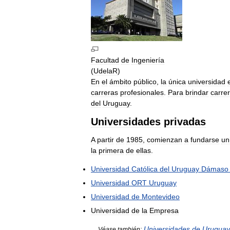
Facultad
de
Ingeniería
(
UdelaR
)
En
el
ámbito
público
,
la
única
universidad
carreras
profesionales
.
Para
brindar
carre
del
Uruguay
.
Universidades
privadas
A
partir
de
1985
,
comienzan
a
fundarse
un
la
primera
de
ellas
.
Universidad
Católica
del
Uruguay
Dámaso
Universidad
ORT
Uruguay
Universidad
de
Montevideo
Universidad
de
la
Empresa
Universidades
de
Uruguay
Véase
también: