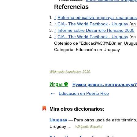
Referencias
↑
Reforma
educativa
uruguaya:
una
apues
↑
CIA
-
The
World
Factbook
-
Uruguay
(
en
↑
Informe
sobre
Desarrollo
Humano
2005
↑
CIA
-
The
World
Factbook
-
Uruguay
(
en
Obtenido
de
"
Educaci
%
C3
%
B3n
en
Urugu
Categoría:
Educación
en
Uruguay
Wikimedia
foundation
.
2010
.
Игры ⚽
Нужно решить контрольную?
Educación en Puerto Rico
Mira otros diccionarios:
Uruguay
— Para otros usos de este término,
Uruguay …
Wikipedia Español