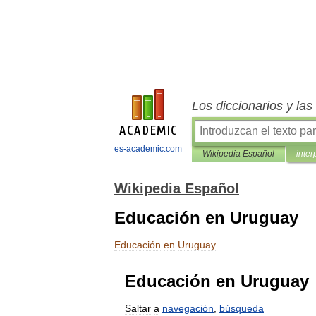
Los diccionarios y la
es-academic.com
Wikipedia Español
inter
Wikipedia Español
Educación en Uruguay
Educación
en
Uruguay
Educación
en
Uruguay
Saltar
a
navegación
,
búsqueda