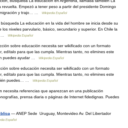
ción, búsqueda La educación en Argentina, llamada también La
ia revuelta. Empezó a tener peso a partir del presidente Domingo
inmigración y trajo… …
Wikipedia Español
 búsqueda La educación en la vida del hombre se inicia desde su
 los niveles parvulario, básico, secundario y superior. En Chile la
a… …
Wikipedia Español
cción sobre educación necesita ser wikificado con un formato
r, edítalo para que las cumpla. Mientras tanto, no elimines este
ién puedes ayudar …
Wikipedia Español
ción sobre educación necesita ser wikificado con un formato
r, edítalo para que las cumpla. Mientras tanto, no elimines este
ambién puedes… …
Wikipedia Español
n necesita referencias que aparezcan en una publicación
nografías, prensa diaria o páginas de Internet fidedignas. Puedes
blica
— ANEP Sede Uruguay, Montevideo Av. Del Libertador
edia Español