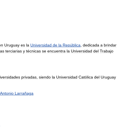
en
Uruguay
es
la
Universidad
de
la
República
,
dedicada
a
brindar
ras
terciarias
y
técnicas
se
encuentra
la
Universidad
del
Trabajo
iversidades
privadas
,
siendo
la
Universidad
Católica
del
Uruguay
Antonio
Larrañaga