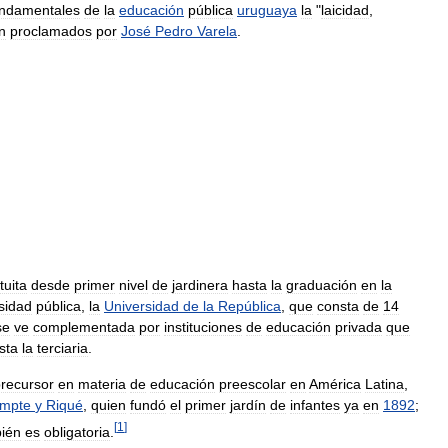
undamentales
de
la
educación
pública
uruguaya
la
"
laicidad
,
n
proclamados
por
José
Pedro
Varela
.
tuita
desde
primer
nivel
de
jardinera
hasta
la
graduación
en
la
sidad
pública
,
la
Universidad
de
la
República
,
que
consta
de
14
se
ve
complementada
por
instituciones
de
educación
privada
que
sta
la
terciaria
.
recursor
en
materia
de
educación
preescolar
en
América
Latina
,
mpte
y
Riqué
,
quien
fundó
el
primer
jardín
de
infantes
ya
en
1892
;
[
1
]
ién
es
obligatoria
.