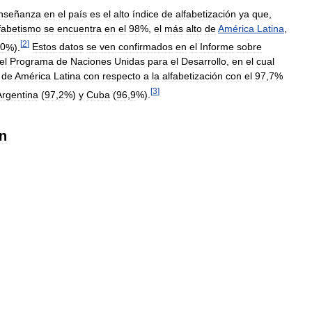
nseñanza
en
el
país
es
el
alto
índice
de
alfabetización
ya
que
,
fabetismo
se
encuentra
en
el
98
%,
el
más
alto
de
América
Latina
,
[
2
]
0
%).
Estos
datos
se
ven
confirmados
en
el
Informe
sobre
el
Programa
de
Naciones
Unidas
para
el
Desarrollo
,
en
el
cual
de
América
Latina
con
respecto
a
la
alfabetización
con
el
97
,
7
%
[
3
]
Argentina
(
97
,
2
%)
y
Cuba
(
96
,
9
%).
n