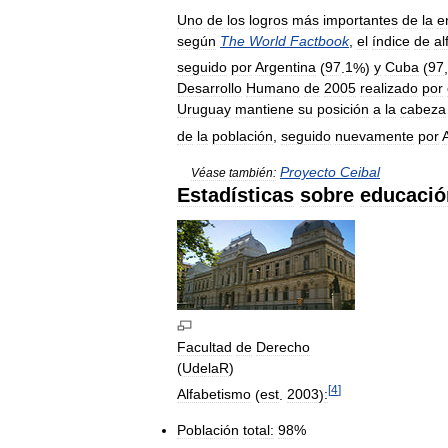
Uno
de
los
logros
más
importantes
de
la
e
según
The
World
Factbook
,
el
índice
de
al
seguido
por
Argentina
(
97
.
1
%)
y
Cuba
(
97
,
Desarrollo
Humano
de
2005
realizado
por
Uruguay
mantiene
su
posición
a
la
cabeza
de
la
población
,
seguido
nuevamente
por
Proyecto
Ceibal
Véase
también:
Estadísticas
sobre
educació
Facultad
de
Derecho
(
UdelaR
)
[
4
]
Alfabetismo
(
est
.
2003
)
:
Población
total:
98
%