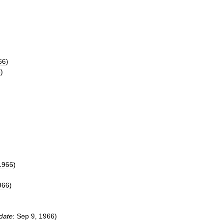
66
)
6
)
1966
)
966
)
date
:
Sep
9
,
1966
)