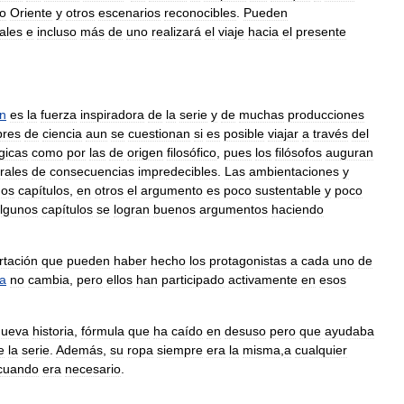
o
Oriente
y
otros
escenarios
reconocibles
.
Pueden
pales
e
incluso
más
de
uno
realizará
el
viaje
hacia
el
presente
in
es
la
fuerza
inspiradora
de
la
serie
y
de
muchas
producciones
res
de
ciencia
aun
se
cuestionan
si
es
posible
viajar
a
través
del
gicas
como
por
las
de
origen
filosófico
,
pues
los
filósofos
auguran
rales
de
consecuencias
impredecibles
.
Las
ambientaciones
y
nos
capítulos
,
en
otros
el
argumento
es
poco
sustentable
y
poco
lgunos
capítulos
se
logran
buenos
argumentos
haciendo
rtación
que
pueden
haber
hecho
los
protagonistas
a
cada
uno
de
ia
no
cambia
,
pero
ellos
han
participado
activamente
en
esos
nueva
historia
,
fórmula
que
ha
caído
en
desuso
pero
que
ayudaba
e
la
serie
.
Además
,
su
ropa
siempre
era
la
misma
,
a
cualquier
cuando
era
necesario
.