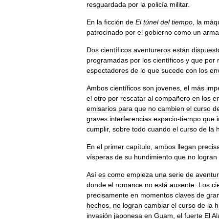
resguardada
por
la
policía
militar
.
En
la
ficción
de
El
túnel
del
tiempo
,
la
máq
patrocinado
por
el
gobierno
como
un
arma
Dos
científicos
aventureros
están
dispuest
programadas
por
los
científicos
y
que
por
espectadores
de
lo
que
sucede
con
los
en
Ambos
científicos
son
jovenes
,
el
más
imp
el
otro
por
rescatar
al
compañero
en
los
e
emisarios
para
que
no
cambien
el
curso
d
graves
interferencias
espacio
-
tiempo
que
cumplir
,
sobre
todo
cuando
el
curso
de
la
h
En
el
primer
capítulo
,
ambos
llegan
precis
vísperas
de
su
hundimiento
que
no
logran
Así
es
como
empieza
una
serie
de
aventu
donde
el
romance
no
está
ausente
.
Los
ci
precisamente
en
momentos
claves
de
gra
hechos
,
no
logran
cambiar
el
curso
de
la
h
invasión
japonesa
en
Guam
,
el
fuerte
El
A