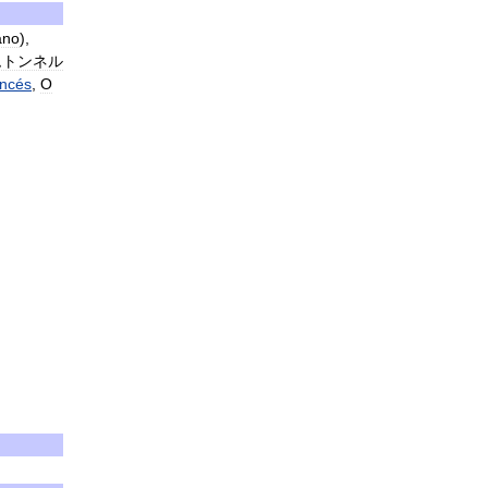
ano
),
ムトンネル
ancés
,
O