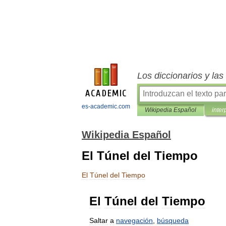
Los diccionarios y la
es-academic.com
Wikipedia Español
inter
Wikipedia Español
El Túnel del Tiempo
El
Túnel
del
Tiempo
El
Túnel
del
Tiempo
Saltar
a
navegación
,
búsqueda