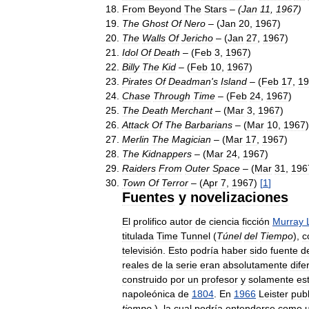
From
Beyond
The
Stars
– (
Jan
11
,
1967
)
The
Ghost
Of
Nero
– (
Jan
20
,
1967
)
The
Walls
Of
Jericho
– (
Jan
27
,
1967
)
Idol
Of
Death
– (
Feb
3
,
1967
)
Billy
The
Kid
– (
Feb
10
,
1967
)
Pirates
Of
Deadman
'
s
Island
– (
Feb
17
,
19
Chase
Through
Time
– (
Feb
24
,
1967
)
The
Death
Merchant
– (
Mar
3
,
1967
)
Attack
Of
The
Barbarians
– (
Mar
10
,
1967
)
Merlin
The
Magician
– (
Mar
17
,
1967
)
The
Kidnappers
– (
Mar
24
,
1967
)
Raiders
From
Outer
Space
– (
Mar
31
,
196
Town
Of
Terror
– (
Apr
7
,
1967
)
[
1
]
Fuentes
y
novelizaciones
El
prolifico
autor
de
ciencia
ficción
Murray
titulada
Time
Tunnel
(
Túnel
del
Tiempo
),
c
televisión
.
Esto
podría
haber
sido
fuente
d
reales
de
la
serie
eran
absolutamente
dife
construido
por
un
profesor
y
solamente
es
napoleónica
de
1804
.
En
1966
Leister
publ
tiempo
),
la
cual
podría
entenderse
como