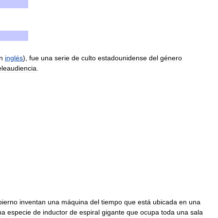
n
inglés
),
fue
una
serie
de
culto
estadounidense
del
género
eleaudiencia
.
bierno
inventan
una
máquina
del
tiempo
que
está
ubicada
en
una
na
especie
de
inductor
de
espiral
gigante
que
ocupa
toda
una
sala