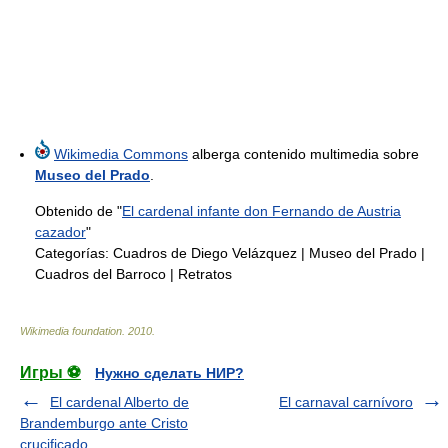
Wikimedia Commons
alberga contenido multimedia sobre
Museo del Prado
.
Obtenido de "
El cardenal infante don Fernando de Austria
cazador
"
Categorías:
Cuadros de Diego Velázquez
|
Museo del Prado
|
Cuadros del Barroco
|
Retratos
Wikimedia foundation
.
2010
.
Игры ⚽
Нужно сделать НИР?
El cardenal Alberto de
El carnaval carnívoro
Brandemburgo ante Cristo
crucificado