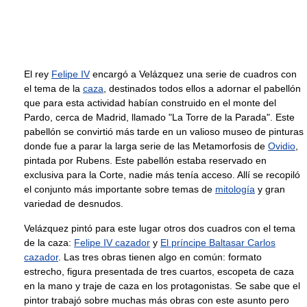
El rey
Felipe IV
encargó a Velázquez una serie de cuadros con
el tema de la
caza
, destinados todos ellos a adornar el pabellón
que para esta actividad habían construido en el monte del
Pardo, cerca de Madrid, llamado "La Torre de la Parada". Este
pabellón se convirtió más tarde en un valioso museo de pinturas
donde fue a parar la larga serie de las Metamorfosis de
Ovidio
,
pintada por Rubens. Este pabellón estaba reservado en
exclusiva para la Corte, nadie más tenía acceso. Allí se recopiló
el conjunto más importante sobre temas de
mitología
y gran
variedad de desnudos.
Velázquez pintó para este lugar otros dos cuadros con el tema
de la caza:
Felipe IV cazador
y
El príncipe Baltasar Carlos
cazador
. Las tres obras tienen algo en común: formato
estrecho, figura presentada de tres cuartos, escopeta de caza
en la mano y traje de caza en los protagonistas. Se sabe que el
pintor trabajó sobre muchas más obras con este asunto pero