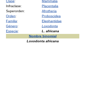
Clase
:
Mammalia
Infraclase:
Placentalia
Superorden:
Afrotheria
Orden
:
Proboscidea
Familia
:
Elephantidae
Género
:
Loxodonta
Especie
:
L. africana
Nombre binomial
Loxodonta africana