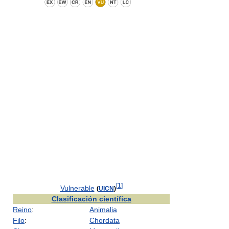
[
1
]
Vulnerable
(
UICN
)
Clasificación científica
Reino
:
Animalia
Filo
:
Chordata