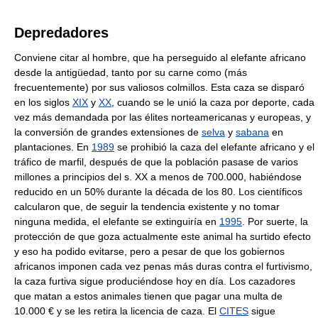
Depredadores
Conviene citar al hombre, que ha perseguido al elefante africano
desde la antigüedad, tanto por su carne como (más
frecuentemente) por sus valiosos colmillos. Esta caza se disparó
en los siglos
XIX
y
XX
, cuando se le unió la caza por deporte, cada
vez más demandada por las élites norteamericanas y europeas, y
la conversión de grandes extensiones de
selva
y
sabana
en
plantaciones. En
1989
se prohibió la caza del elefante africano y el
tráfico de marfil, después de que la población pasase de varios
millones a principios del s. XX a menos de 700.000, habiéndose
reducido en un 50% durante la década de los 80. Los científicos
calcularon que, de seguir la tendencia existente y no tomar
ninguna medida, el elefante se extinguiría en
1995
. Por suerte, la
protección de que goza actualmente este animal ha surtido efecto
y eso ha podido evitarse, pero a pesar de que los gobiernos
africanos imponen cada vez penas más duras contra el furtivismo,
la caza furtiva sigue produciéndose hoy en día. Los cazadores
que matan a estos animales tienen que pagar una multa de
10.000 € y se les retira la licencia de caza. El
CITES
sigue