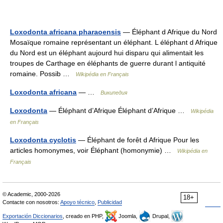
Loxodonta africana pharaoensis
— Éléphant d Afrique du Nord
Mosaïque romaine représentant un éléphant. L éléphant d Afrique
du Nord est un éléphant aujourd hui disparu qui alimentait les
troupes de Carthage en éléphants de guerre durant l antiquité
romaine. Possib …
Wikipédia en Français
Loxodonta africana
— …
Википедия
Loxodonta
— Éléphant d’Afrique Éléphant d’Afrique …
Wikipédia
en Français
Loxodonta cyclotis
— Éléphant de forêt d Afrique Pour les
articles homonymes, voir Éléphant (homonymie) …
Wikipédia en
Français
© Academic, 2000-2026
18+
Contacte con nosotros:
Apoyo técnico
,
Publicidad
Exportación Diccionarios
, creado en PHP,
Joomla,
Drupal,