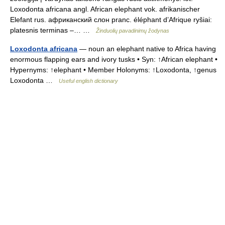
Loxodonta africana angl. African elephant vok. afrikanischer
Elefant rus. африканский слон pranc. éléphant d’Afrique ryšiai:
platesnis terminas –… …
Žinduolių pavadinimų žodynas
Loxodonta africana
— noun an elephant native to Africa having
enormous flapping ears and ivory tusks • Syn: ↑African elephant •
Hypernyms: ↑elephant • Member Holonyms: ↑Loxodonta, ↑genus
Loxodonta …
Useful english dictionary