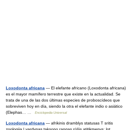
Loxodonta africana
— El elefante africano (Loxodonta africana)
es el mayor mamífero terrestre que existe en la actualidad. Se
trata de una de las dos últimas especies de proboscídeos que
sobreviven hoy en día, siendo la otra el elefante indio o asiático
(Elephas… …
Enciclopedia Universal
Loxodonta africana
— afrikinis dramblys statusas T sritis
zoologija | vardynas taksono rangas rūšis atitikmenys: lot.