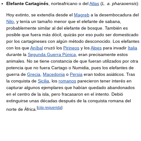
Elefante Cartaginés
, norteafricano o del
Atlas
(
L. a. pharaoensis
):
Hoy extinto, se extendía desde el
Magreb
a la desembocadura del
Nilo
, y tenía un tamaño menor que el elefante de sabana,
probablemente similar al del elefante de bosque. También es
posible que fuera más dócil, quizás por eso pudo ser domesticado
por los cartagineses con algún método desconocido. Los elefantes
con los que
Aníbal
cruzó los
Pirineos
y los
Alpes
para invadir
Italia
durante la
Segunda Guerra Púnica
, eran precisamente estos
animales. No se tiene constancia de que fueran utilizados por otra
potencia que no fuera Cartago o Numidia, pues los elefantes de
guerra de
Grecia
,
Macedonia
o
Persia
eran todos asiáticos. Tras
la conquista de
Sicilia
, los
romanos
parecieron tener interés en
capturar algunos ejemplares que habían quedado abandonados
en el centro de la isla, pero fracasaron en el intento. Debió
extinguirse unas décadas después de la conquista romana del
[
cita requerida
]
norte de África.