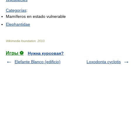
Categorías
:
Mamíferos en estado vulnerable
Elephantidae
Wikimedia foundation
.
2010
.
Игры ⚽
Нужна курсовая?
Elefante Blanco (edificio)
Loxodonta cyclotis