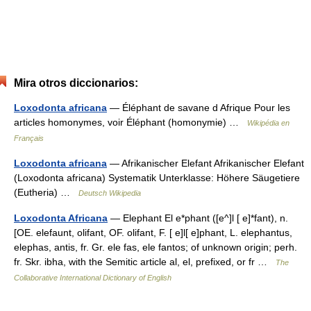
Mira otros diccionarios:
Loxodonta africana
— Éléphant de savane d Afrique Pour les
articles homonymes, voir Éléphant (homonymie) …
Wikipédia en
Français
Loxodonta africana
— Afrikanischer Elefant Afrikanischer Elefant
(Loxodonta africana) Systematik Unterklasse: Höhere Säugetiere
(Eutheria) …
Deutsch Wikipedia
Loxodonta Africana
— Elephant El e*phant ([e^]l [ e]*fant), n.
[OE. elefaunt, olifant, OF. olifant, F. [ e]l[ e]phant, L. elephantus,
elephas, antis, fr. Gr. ele fas, ele fantos; of unknown origin; perh.
fr. Skr. ibha, with the Semitic article al, el, prefixed, or fr …
The
Collaborative International Dictionary of English