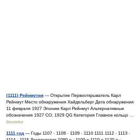
(1111) Рейнмутия
— Открытие Первооткрыватель Карл
Рейнмут Место обнаружения Хайдельберг Дата обнаружения
11 февраля 1927 Эпоним Карл Рейнмут Альтернативные
обозначения 1927 CO; 1929 QG Категория Главное кольцо …
Википедия
1111 год
— Годы 1107 · 1108 · 1109 · 1110 1111 1112 · 1113 ·
1114 · 1115 Десятилетия 1090 е · 1100 е 1110 е 1120 е · …