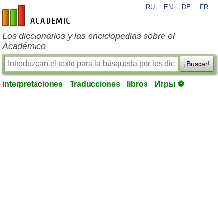
RU
EN
DE
FR
es-academic.com
Los diccionarios y las enciclopedias sobre el
Académico
¡Buscar!
interpretaciones
Traducciones
libros
Игры ⚽