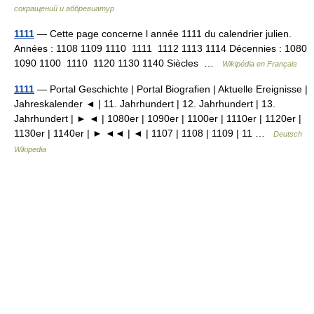
сокращений и аббревиатур
1111
— Cette page concerne l année 1111 du calendrier julien.
Années : 1108 1109 1110 1111 1112 1113 1114 Décennies : 1080
1090 1100 1110 1120 1130 1140 Siècles …
Wikipédia en Français
1111
— Portal Geschichte | Portal Biografien | Aktuelle Ereignisse |
Jahreskalender ◄ | 11. Jahrhundert | 12. Jahrhundert | 13.
Jahrhundert | ► ◄ | 1080er | 1090er | 1100er | 1110er | 1120er |
1130er | 1140er | ► ◄◄ | ◄ | 1107 | 1108 | 1109 | 11 …
Deutsch
Wikipedia