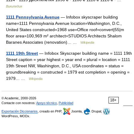
Википедия
1111 Pennsylvania Avenue
— Infobox skyscraper building
name=1111 Pennsylvania Avenue location=Washington, D.C.,
United States constructed=1968 use=Office roof=convert|55|m
floor area=100,969 m² architect=STUDIOS Architects Shalom
Baranes Associates (renovation)… …
Wikipedia
1111 19th Street
— Infobox Skyscraper building name = 1111 19th
Street caption = year highest = year end = plural = location = 1111
19th Street NW, Washington, D.C., USA coordinates = status =
groundbreaking = constructed = 1979 est completion = opening =
1979… …
Wikipedia
© Academic, 2000-2026
18+
Contacte con nosotros:
Apoyo técnico
,
Publicidad
Exportación Diccionarios
, creado en PHP,
Joomla,
Drupal,
WordPress, MODx.