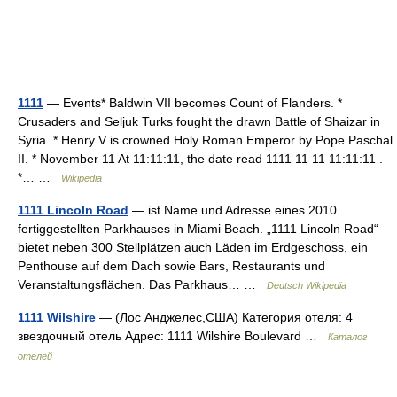
1111
— Events* Baldwin VII becomes Count of Flanders. *
Crusaders and Seljuk Turks fought the drawn Battle of Shaizar in
Syria. * Henry V is crowned Holy Roman Emperor by Pope Paschal
II. * November 11 At 11:11:11, the date read 1111 11 11 11:11:11 .
*… …
Wikipedia
1111 Lincoln Road
— ist Name und Adresse eines 2010
fertiggestellten Parkhauses in Miami Beach. „1111 Lincoln Road“
bietet neben 300 Stellplätzen auch Läden im Erdgeschoss, ein
Penthouse auf dem Dach sowie Bars, Restaurants und
Veranstaltungsflächen. Das Parkhaus… …
Deutsch Wikipedia
1111 Wilshire
— (Лос Анджелес,США) Категория отеля: 4
звездочный отель Адрес: 1111 Wilshire Boulevard …
Каталог
отелей