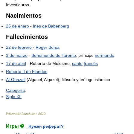
Investiduras.
Nacimientos
25 de enero
-
Inés de Babenberg
Fallecimientos
22 de febrero
-
Roger Borsa
3 de marzo
-
Bohemundo de Tarento
, príncipe
normando
17 de abril
- Roberto de Molesme,
santo
francés
Roberto II de Flandes
Al-Ghazali
(Algacel, Algazel), filósofo y teólogo islámico
Categoría
:
Siglo XII
Wikimedia foundation
.
2010
.
Игры ⚽
Нужен реферат?