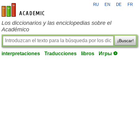
RU
EN
DE
FR
es-academic.com
Los diccionarios y las enciclopedias sobre el
Académico
¡Buscar!
interpretaciones
Traducciones
libros
Игры ⚽