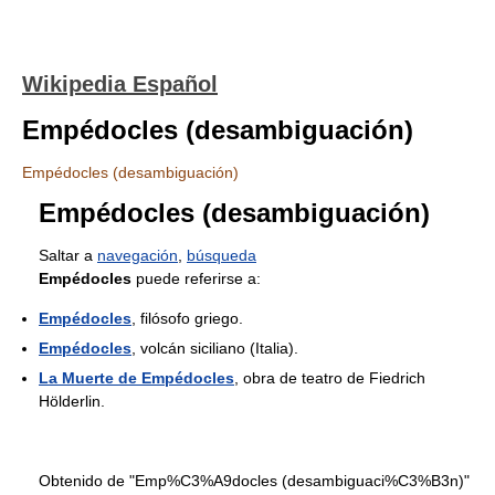
Wikipedia Español
Empédocles (desambiguación)
Empédocles (desambiguación)
Empédocles (desambiguación)
Saltar a
navegación
,
búsqueda
Empédocles
puede referirse a:
Empédocles
, filósofo griego.
Empédocles
, volcán siciliano (Italia).
La Muerte de Empédocles
, obra de teatro de Fiedrich
Hölderlin.
Obtenido de "Emp%C3%A9docles (desambiguaci%C3%B3n)"