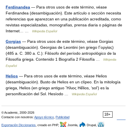
Ferdinandea
— Para otros usos de este término, véase
Ferdinandea (desambiguación). Este artículo o sección necesita
referencias que aparezcan en una publicación acreditada, como
revistas especializadas, monografías, prensa diaria o páginas de
Internet… …
Wikipedia Español
Gorgias
— Para otros usos de este término, véase Gorgias
(desambiguación). Georgias de Leontini (en griego Γοργίας)
(485 a. C. 380 a. C.): Filósofo del período antropológico de la
Filosofía griega. Contenido 1 Biografía 2 Filosofía …
Wikipedia
Español
Helios
— Para otros usos de este término, véase Helios
(desambiguación). Busto de Helios en un clípeo. En la mitología
griega, Helios (en griego antiguo Ἥλιος Hếlios, ‘sol’) es la
personificación del Sol. Hesíodo …
Wikipedia Español
© Academic, 2000-2026
18+
Contacte con nosotros:
Apoyo técnico
,
Publicidad
Exportación Diccionarios
, creado en PHP,
Joomla,
Drupal,