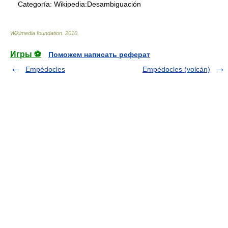
Categoría:
Wikipedia:Desambiguación
Wikimedia foundation
.
2010
.
Игры ⚽
Поможем написать реферат
Empédocles
Empédocles (volcán)