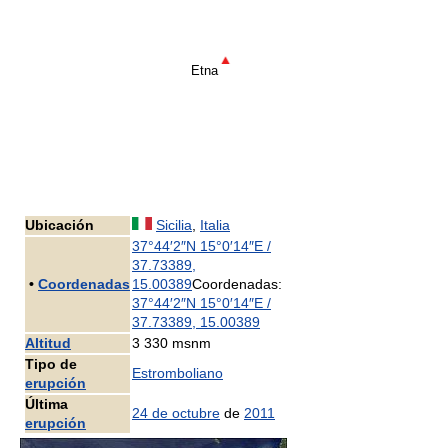
Etna
Ubicación
Sicilia
,
Italia
37°44′2″N
15°0′14″E
/
37.73389
,
•
Coordenadas
15.00389
Coordenadas:
37°44′2″N
15°0′14″E
/
37.73389
,
15.00389
Altitud
3 330 msnm
Tipo de
Estromboliano
erupción
Última
24 de octubre
de
2011
erupción