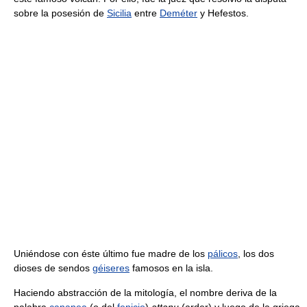
sobre la posesión de
Sicilia
entre
Deméter
y Hefestos.
Uniéndose con éste último fue madre de los
pálicos
, los dos
dioses de sendos
géiseres
famosos en la isla.
Haciendo abstracción de la mitología, el nombre deriva de la
palabra
cananea
(o del
fenicio
)
attanu
(arder) y luego de la griega