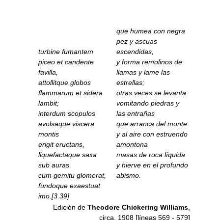
que humea con negra
pez y ascuas
turbine fumantem
escendidas,
piceo et candente
y forma remolinos de
favilla,
llamas y lame las
attollitque globos
estrellas;
flammarum et sidera
otras veces se levanta
lambit;
vomitando piedras y
interdum scopulos
las entrañas
avolsaque viscera
que arranca del monte
montis
y al aire con estruendo
erigit eructans,
amontona
liquefactaque saxa
masas de roca líquida
sub auras
y hierve en el profundo
cum gemitu glomerat,
abismo.
fundoque exaestuat
imo.[3.39]
Edición de
Theodore Chickering Williams
,
circa. 1908 [líneas 569 - 579]