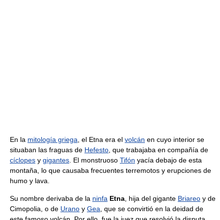
En la
mitología griega
, el Etna era el
volcán
en cuyo interior se
situaban las fraguas de
Hefesto
, que trabajaba en compañía de
cíclopes
y
gigantes
. El monstruoso
Tifón
yacía debajo de esta
montaña, lo que causaba frecuentes terremotos y erupciones de
humo y lava.
Su nombre derivaba de la
ninfa
Etna
, hija del gigante
Briareo
y de
Cimopolia, o de
Urano
y
Gea
, que se convirtió en la deidad de
este famoso volcán. Por ello, fue la juez que resolvió la disputa