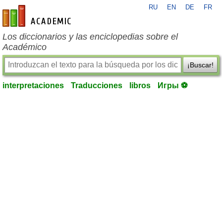
RU
EN
DE
FR
es-academic.com
Los diccionarios y las enciclopedias sobre el
Académico
¡Buscar!
interpretaciones
Traducciones
libros
Игры ⚽