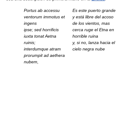
Portus ab accessu
Es este puerto grande
ventorum immotus et
y está libre del acoso
ingens
de los vientos, mas
ipse; sed horrificis
cerca ruge el Etna en
iuxta tonat Aetna
horrible ruina
ruinis;
y, si no, lanza hacia el
interdumque atram
cielo negra nube
prorumpit ad aethera
nubem,