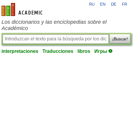
RU
EN
DE
FR
es-academic.com
Los diccionarios y las enciclopedias sobre el
Académico
¡Buscar!
interpretaciones
Traducciones
libros
Игры ⚽