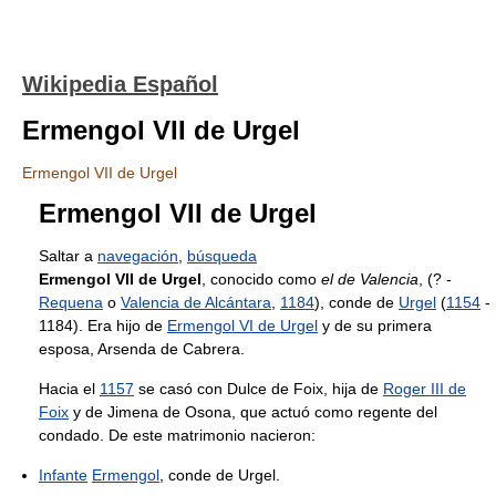
Wikipedia Español
Ermengol VII de Urgel
Ermengol VII de Urgel
Ermengol VII de Urgel
Saltar a
navegación
,
búsqueda
Ermengol VII de Urgel
, conocido como
el de Valencia
, (? -
Requena
o
Valencia de Alcántara
,
1184
), conde de
Urgel
(
1154
-
1184). Era hijo de
Ermengol VI de Urgel
y de su primera
esposa, Arsenda de Cabrera.
Hacia el
1157
se casó con Dulce de Foix, hija de
Roger III de
Foix
y de Jimena de Osona, que actuó como regente del
condado. De este matrimonio nacieron:
Infante
Ermengol
, conde de Urgel.