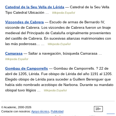
Catedral de la Seu Vella de Lérida
— Catedral de la Seu Vella
Tipo Catedral Ubicación …
Wikipedia Español
Vizcondes de Cabrera
— Escudo de armas de Bernardo IV,
vizconde de Cabrera. Los vizcondes de Cabrera fueron un linaje
medieval del Principado de Cataluña originalmente provenientes
del castillo de Cabrera. En sucesivas alianzas matrimoniales con
las más poderosas… …
Wikipedia Español
Camarasa
— Saltar a navegación, búsqueda Camarasa …
Wikipedia Español
Gombau de Camporrells
— Gombau de Camporrells. ? 22 de
abril de 1205, Lérida. Fue obispo de Lérida del año 1191 al 1205.
Elegido obispo de Lérida para suceder a Guillem Berenguer que
había sido nombrado arzobispo de Narbona. Durante su mandato
obispal tuvo litigios …
Wikipedia Español
© Academic, 2000-2026
18+
Contacte con nosotros:
Apoyo técnico
,
Publicidad