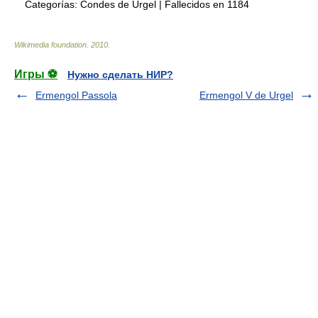
Categorías:
Condes de Urgel
|
Fallecidos en 1184
Wikimedia foundation
.
2010
.
Игры ⚽
Нужно сделать НИР?
Ermengol Passola
Ermengol V de Urgel