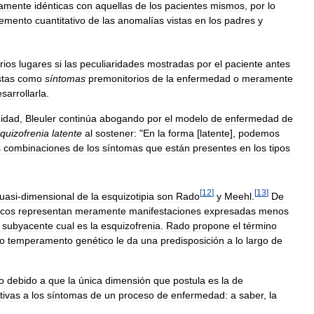
vamente
idénticas
con
aquellas
de
los
pacientes
mismos
,
por
lo
remento
cuantitativo
de
las
anomalías
vistas
en
los
padres
y
rios
lugares
si
las
peculiaridades
mostradas
por
el
paciente
antes
stas
como
síntomas
premonitorios
de
la
enfermedad
o
meramente
sarrollarla
.
uidad
,
Bleuler
continúa
abogando
por
el
modelo
de
enfermedad
de
quizofrenia
latente
al
sostener:
"
En
la
forma
[
latente
],
podemos
s
combinaciones
de
los
síntomas
que
están
presentes
en
los
tipos
[
12
]
[
13
]
uasi
-
dimensional
de
la
esquizotipia
son
Rado
y
Meehl
.
De
icos
representan
meramente
manifestaciones
expresadas
menos
subyacente
cual
es
la
esquizofrenia
.
Rado
propone
el
término
o
temperamento
genético
le
da
una
predisposición
a
lo
largo
de
o
debido
a
que
la
única
dimensión
que
postula
es
la
de
tivas
a
los
síntomas
de
un
proceso
de
enfermedad:
a
saber
,
la