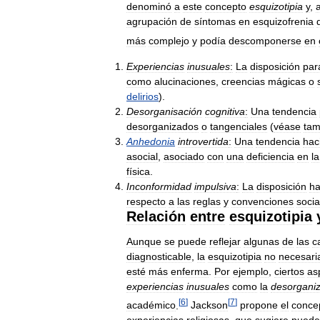
denominó
a
este
concepto
esquizotipia
y
,
a
agrupación
de
síntomas
en
esquizofrenia
más
complejo
y
podía
descomponerse
en
Experiencias
inusuales
:
La
disposición
par
como
alucinaciones
,
creencias
mágicas
o
delirios
).
Desorganisación
cognitiva
:
Una
tendencia
desorganizados
o
tangenciales
(
véase
tam
Anhedonia
introvertida
:
Una
tendencia
hac
asocial
,
asociado
con
una
deficiencia
en
la
física
.
Inconformidad
impulsiva
:
La
disposición
ha
respecto
a
las
reglas
y
convenciones
socia
Relación
entre
esquizotipia
Aunque
se
puede
reflejar
algunas
de
las
c
diagnosticable
,
la
esquizotipia
no
necesar
esté
más
enferma
.
Por
ejemplo
,
ciertos
as
experiencias
inusuales
como
la
desorgani
[
6
]
[
7
]
académico
.
Jackson
propone
el
conce