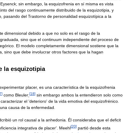
Eysenck
;
sin
embargo
,
la
esquizofrenia
en
sí
misma
es
vista
tinto
del
rasgo
continuamente
distribuido
de
la
esquizotipia
,
y
o
,
pasando
del
Trastorno
de
personalidad
esquizotípica
a
la
te
dimensional
debido
a
que
no
solo
es
el
rasgo
de
la
graduada
,
sino
que
el
continuum
independiente
del
proceso
de
egórico
.
El
modelo
completamente
dimensional
sostiene
que
la
ta
,
sino
que
debe
involucrar
otros
factores
que
la
hagan
e
la
esquizotipia
experimentar
placer
,
es
una
característica
de
la
esquizofrenia
7
]
[
18
]
como
Bleuler
;
sin
embargo
ambos
la
entendieron
solo
como
caracterizar
el
'
deterioro
'
de
la
vida
emotiva
del
esquizofrénico
.
una
causa
de
la
enfermedad
.
dcribió
un
rol
causal
a
la
anhedonia
.
Él
consideraba
que
el
deficit
[
20
]
eficiencia
integrativa
de
placer
'.
Meehl
partió
desde
esta