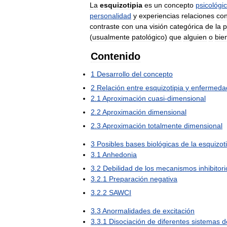
La
esquizotipia
es
un
concepto
psicológi
personalidad
y
experiencias
relaciones
co
contraste
con
una
visión
categórica
de
la
p
(
usualmente
patológico
)
que
alguien
o
bie
Contenido
1
Desarrollo
del
concepto
2
Relación
entre
esquizotipia
y
enfermeda
2
.
1
Aproximación
cuasi
-
dimensional
2
.
2
Aproximación
dimensional
2
.
3
Aproximación
totalmente
dimensional
3
Posibles
bases
biológicas
de
la
esquizot
3
.
1
Anhedonia
3
.
2
Debilidad
de
los
mecanismos
inhibitor
3
.
2
.
1
Preparación
negativa
3
.
2
.
2
SAWCI
3
.
3
Anormalidades
de
excitación
3
.
3
.
1
Disociación
de
diferentes
sistemas
d