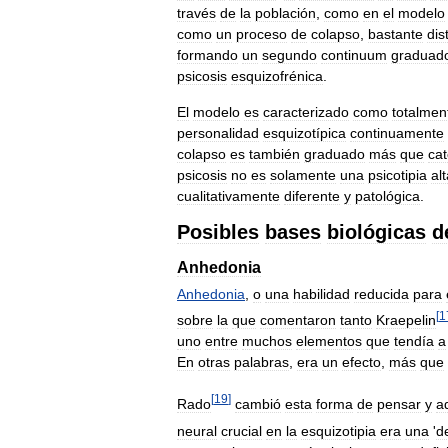
través
de
la
población
,
como
en
el
modelo
como
un
proceso
de
colapso
,
bastante
dis
formando
un
segundo
continuum
graduad
psicosis
esquizofrénica
.
El
modelo
es
caracterizado
como
totalmen
personalidad
esquizotípica
continuamente
colapso
es
también
graduado
más
que
cat
psicosis
no
es
solamente
una
psicotipia
al
cualitativamente
diferente
y
patológica
.
Posibles
bases
biológicas
d
Anhedonia
Anhedonia
,
o
una
habilidad
reducida
para
[
1
sobre
la
que
comentaron
tanto
Kraepelin
uno
entre
muchos
elementos
que
tendía
a
En
otras
palabras
,
era
un
efecto
,
más
que
[
19
]
Rado
cambió
esta
forma
de
pensar
y
a
neural
crucial
en
la
esquizotipia
era
una
'
d