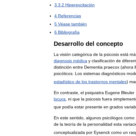
3
.
3
.
2
Hiperexcitación
4
Referencias
5
Véase
también
6
Bibliografía
Desarrollo
del
concepto
La
visión
categórica
de
la
psicosis
está
má
diagnosis
médica
y
clasificación
de
diferen
distinción
entre
Dementia
praecox
(
ahora
psicóticos
.
Los
sistemas
diagnósticos
mod
estadístico
de
los
trastornos
mentales
)
ma
En
contraste
,
el
psiquiatra
Eugene
Bleuler
locura
,
ni
que
la
psicosis
fuera
simplement
que
podía
estar
presente
en
grados
variab
En
este
sentido
,
algunos
psicólogos
como
de
la
teoría
de
la
personalidad
esta
variac
conceptualizada
por
Eysenck
como
un
ras