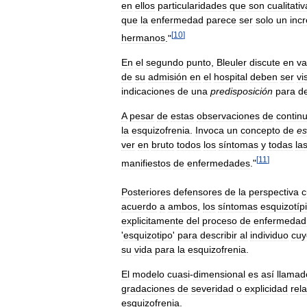
en
ellos
particularidades
que
son
cualitati
que
la
enfermedad
parece
ser
solo
un
inc
[
10
]
hermanos
."
En
el
segundo
punto
,
Bleuler
discute
en
va
de
su
admisión
en
el
hospital
deben
ser
vi
indicaciones
de
una
predisposición
para
de
A
pesar
de
estas
observaciones
de
contin
la
esquizofrenia
.
Invoca
un
concepto
de
es
ver
en
bruto
todos
los
síntomas
y
todas
la
[
11
]
manifiestos
de
enfermedades
."
Posteriores
defensores
de
la
perspectiva
c
acuerdo
a
ambos
,
los
síntomas
esquizotíp
explicitamente
del
proceso
de
enfermedad
'
esquizotipo
'
para
describir
al
individuo
cuy
su
vida
para
la
esquizofrenia
.
El
modelo
cuasi
-
dimensional
es
así
llamad
gradaciones
de
severidad
o
explicidad
rela
esquizofrenia
.