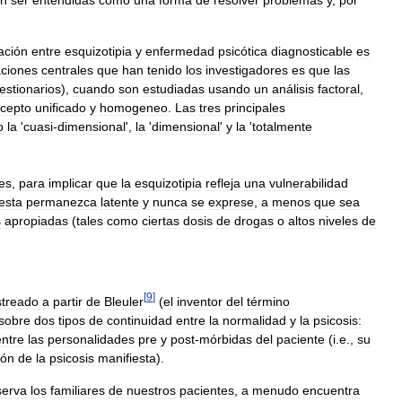
n
ser
entendidas
como
una
forma
de
resolver
problemas
y
,
por
ación
entre
esquizotipia
y
enfermedad
psicótica
diagnosticable
es
ciones
centrales
que
han
tenido
los
investigadores
es
que
las
estionarios
),
cuando
son
estudiadas
usando
un
análisis
factoral
,
cepto
unificado
y
homogeneo
.
Las
tres
principales
o
la
'
cuasi
-
dimensional
',
la
'
dimensional
'
y
la
'
totalmente
es
,
para
implicar
que
la
esquizotipia
refleja
una
vulnerabilidad
esta
permanezca
latente
y
nunca
se
exprese
,
a
menos
que
sea
s
apropiadas
(
tales
como
ciertas
dosis
de
drogas
o
altos
niveles
de
[
9
]
streado
a
partir
de
Bleuler
(
el
inventor
del
término
sobre
dos
tipos
de
continuidad
entre
la
normalidad
y
la
psicosis:
entre
las
personalidades
pre
y
post
-
mórbidas
del
paciente
(
i
.
e
.,
su
ión
de
la
psicosis
manifiesta
).
serva
los
familiares
de
nuestros
pacientes
,
a
menudo
encuentra