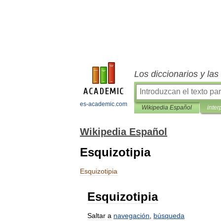
Los diccionarios y la
es-academic.com
Wikipedia Español
inter
Wikipedia Español
Esquizotipia
Esquizotipia
Esquizotipia
Saltar
a
navegación
,
búsqueda