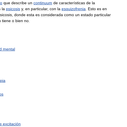
co
que
describe
un
continuum
de
características
de
la
n
la
psicosis
y
,
en
particular
,
con
la
esquizofrenia
.
Esto
es
en
sicosis
,
donde
esta
es
considerada
como
un
estado
particular
n
tiene
o
bien
no
.
d
mental
ipia
ios
e
excitación