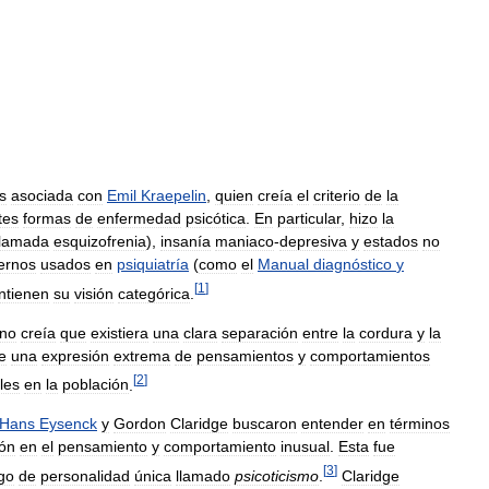
s
asociada
con
Emil
Kraepelin
,
quien
creía
el
criterio
de
la
tes
formas
de
enfermedad
psicótica
.
En
particular
,
hizo
la
llamada
esquizofrenia
),
insanía
maniaco
-
depresiva
y
estados
no
ernos
usados
en
psiquiatría
(
como
el
Manual
diagnóstico
y
[
1
]
ntienen
su
visión
categórica
.
no
creía
que
existiera
una
clara
separación
entre
la
cordura
y
la
e
una
expresión
extrema
de
pensamientos
y
comportamientos
[
2
]
les
en
la
población
.
Hans
Eysenck
y
Gordon
Claridge
buscaron
entender
en
términos
ión
en
el
pensamiento
y
comportamiento
inusual
.
Esta
fue
[
3
]
go
de
personalidad
única
llamado
psicoticismo
.
Claridge