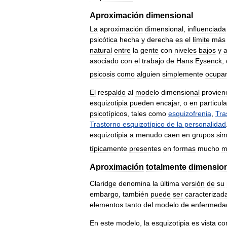
Aproximación
dimensional
La
aproximación
dimensional
,
influenciada
psicótica
hecha
y
derecha
es
el
límite
más
natural
entre
la
gente
con
niveles
bajos
y
a
asociado
con
el
trabajo
de
Hans
Eysenck
,
psicosis
como
alguien
simplemente
ocupa
El
respaldo
al
modelo
dimensional
provien
esquizotipia
pueden
encajar
,
o
en
particula
psicotípicos
,
tales
como
esquizofrenia
,
Tra
Trastorno
esquizotípico
de
la
personalidad
esquizotipia
a
menudo
caen
en
grupos
sim
típicamente
presentes
en
formas
mucho
m
Aproximación
totalmente
dimensio
Claridge
denomina
la
última
versión
de
su
embargo
,
también
puede
ser
caracterizad
elementos
tanto
del
modelo
de
enfermeda
En
este
modelo
,
la
esquizotipia
es
vista
co