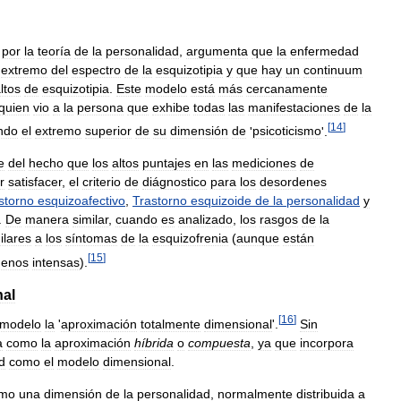
por
la
teoría
de
la
personalidad
,
argumenta
que
la
enfermedad
extremo
del
espectro
de
la
esquizotipia
y
que
hay
un
continuum
ltos
de
esquizotipia
.
Este
modelo
está
más
cercanamente
quien
vio
a
la
persona
que
exhibe
todas
las
manifestaciones
de
la
[
14
]
ndo
el
extremo
superior
de
su
dimensión
de
'
psicoticismo
'.
e
del
hecho
que
los
altos
puntajes
en
las
mediciones
de
r
satisfacer
,
el
criterio
de
diágnostico
para
los
desordenes
storno
esquizoafectivo
,
Trastorno
esquizoide
de
la
personalidad
y
.
De
manera
similar
,
cuando
es
analizado
,
los
rasgos
de
la
ilares
a
los
síntomas
de
la
esquizofrenia
(
aunque
están
[
15
]
enos
intensas
).
nal
[
16
]
modelo
la
'
aproximación
totalmente
dimensional
'.
Sin
a
como
la
aproximación
híbrida
o
compuesta
,
ya
que
incorpora
d
como
el
modelo
dimensional
.
mo
una
dimensión
de
la
personalidad
,
normalmente
distribuida
a