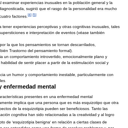
l
examinar
experiencias
inusuales
en
la
población
general
y
la
diagnosticada
,
sugirió
que
el
rasgo
de
la
personalidad
era
mucho
[
4
]
[
5
]
cuatro
factores
.
a
tener
experiencias
perceptivas
y
otras
cognitivas
inusuales
,
tales
supersticiones
e
interpretación
de
eventos
(
véase
también
por
la
que
los
pensamientos
se
tornan
descarrilados
,
bién
Trastorno
del
pensamiento
formal
).
ia
un
comportamiento
introvertido
,
emocionalmente
plano
y
habilidad
de
sentir
placer
a
partir
de
la
estimulación
social
y
cia
un
humor
y
comportamiento
inestable
,
particularmente
con
les
.
y
enfermedad
mental
aracterísticas
presentes
en
una
enfermedad
mental
iamente
implica
que
una
persona
que
es
más
esquizotipo
que
otra
pectos
de
la
esquizotipia
pueden
ser
beneficiosos
.
Tanto
las
zación
cognitiva
han
sido
relacionadas
a
la
creatividad
y
al
logro
pto
de
'
esquizotipia
benigna
'
en
relación
a
ciertas
clases
de