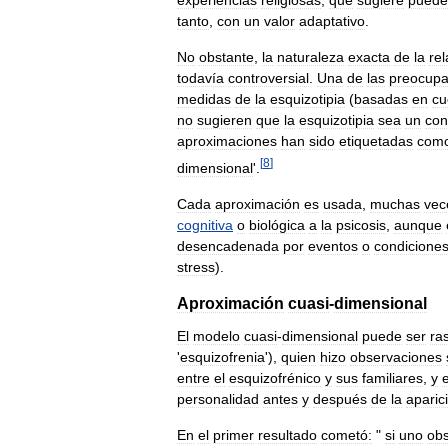
experiencias
religiosas
,
que
sugiere
puede
tanto
,
con
un
valor
adaptativo
.
No
obstante
,
la
naturaleza
exacta
de
la
rel
todavía
controversial
.
Una
de
las
preocupa
medidas
de
la
esquizotipia
(
basadas
en
cu
no
sugieren
que
la
esquizotipia
sea
un
con
aproximaciones
han
sido
etiquetadas
com
[
8
]
dimensional
'.
Cada
aproximación
es
usada
,
muchas
vec
cognitiva
o
biológica
a
la
psicosis
,
aunque
desencadenada
por
eventos
o
condicione
stress
).
Aproximación
cuasi
-
dimensional
El
modelo
cuasi
-
dimensional
puede
ser
ra
'
esquizofrenia
'),
quien
hizo
observaciones
entre
el
esquizofrénico
y
sus
familiares
,
y
personalidad
antes
y
después
de
la
aparic
En
el
primer
resultado
cometó:
"
si
uno
ob