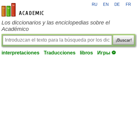
RU
EN
DE
FR
es-academic.com
Los diccionarios y las enciclopedias sobre el
Académico
¡Buscar!
interpretaciones
Traducciones
libros
Игры ⚽