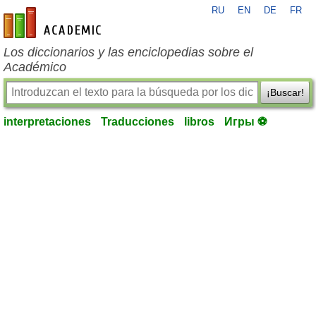
RU
EN
DE
FR
es-academic.com
Los diccionarios y las enciclopedias sobre el
Académico
¡Buscar!
interpretaciones
Traducciones
libros
Игры ⚽