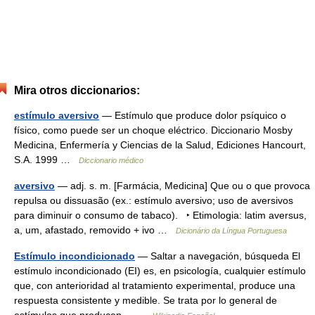
Mira otros diccionarios:
estímulo aversivo
— Estímulo que produce dolor psíquico o
físico, como puede ser un choque eléctrico. Diccionario Mosby
Medicina, Enfermería y Ciencias de la Salud, Ediciones Hancourt,
S.A. 1999 …
Diccionario médico
aversivo
— adj. s. m. [Farmácia, Medicina] Que ou o que provoca
repulsa ou dissuasão (ex.: estímulo aversivo; uso de aversivos
para diminuir o consumo de tabaco). ‣ Etimologia: latim aversus,
a, um, afastado, removido + ivo …
Dicionário da Língua Portuguesa
Estímulo incondicionado
— Saltar a navegación, búsqueda El
estímulo incondicionado (EI) es, en psicología, cualquier estímulo
que, con anterioridad al tratamiento experimental, produce una
respuesta consistente y medible. Se trata por lo general de