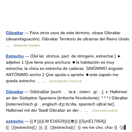
Gibraltar
— Para otros usos de este término, véase Gibraltar
(desambiguación). Gibraltar Territorio de ultramar del Reino Unido
…
Wikipedia Español
Estrecho
— (Del lat. strictus, part. de stringere, estrechar.) ►
adjetivo 1 Que tiene poca anchura: ■ la habitación es muy
estrecha; la chica es estrecha de caderas. SINÓNIMO angosto
ANTÓNIMO ancho 2 Que ajusta o aprieta: ■ este zapato me
queda estrecho.… …
Enciclopedia Universal
Gibraltar
— Gi|b|rạl|tar [auch: … ta:ɐ̯ , österr.: gi:…]; s: Halbinsel
an der Südspitze Spaniens (britische Kronkolonie). * * * I Gibrạltar
[österreichisch giː , englisch dʒɪ brɔltə, spanisch xiβral tar],
Halbinsel mit der Stadt Gibraltar an der… …
Universal-Lexikon
estrecho
— {{＃}}{{LM E16629}}{{〓}} {{SynE17064}}
{{［}}estrecho{{］}}, {{［}}estrecha{{］}} ‹es·tre·cho, cha› {{《}}▍