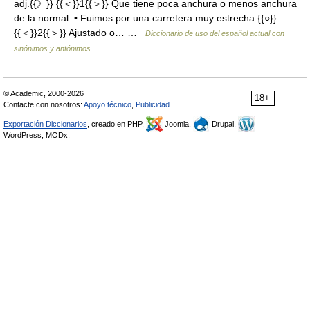
adj.{{》}} {{＜}}1{{＞}} Que tiene poca anchura o menos anchura
de la normal: • Fuimos por una carretera muy estrecha.{{○}}
{{＜}}2{{＞}} Ajustado o… …
Diccionario de uso del español actual con
sinónimos y antónimos
© Academic, 2000-2026
18+
Contacte con nosotros:
Apoyo técnico
,
Publicidad
Exportación Diccionarios
, creado en PHP,
Joomla,
Drupal,
WordPress, MODx.