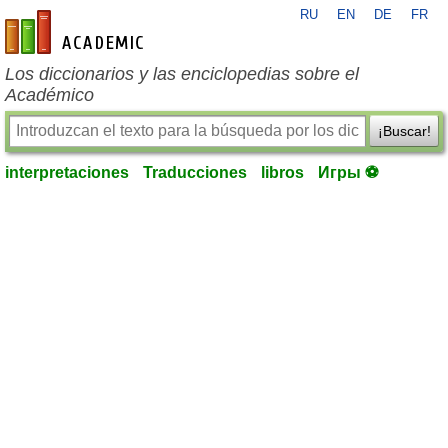
RU
EN
DE
FR
es-academic.com
Los diccionarios y las enciclopedias sobre el
Académico
¡Buscar!
interpretaciones
Traducciones
libros
Игры ⚽