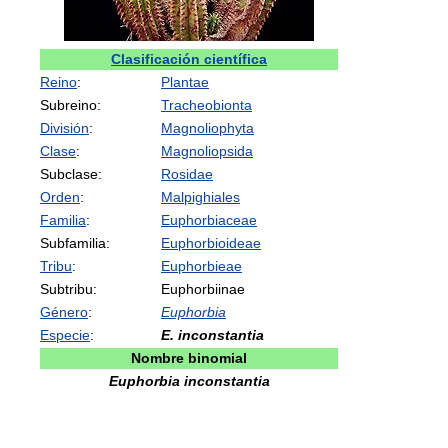
Clasificación científica
Reino
:
Plantae
Subreino:
Tracheobionta
División
:
Magnoliophyta
Clase
:
Magnoliopsida
Subclase:
Rosidae
Orden
:
Malpighiales
Familia
:
Euphorbiaceae
Subfamilia:
Euphorbioideae
Tribu
:
Euphorbieae
Subtribu:
Euphorbiinae
Género
:
Euphorbia
Especie
:
E. inconstantia
Nombre binomial
Euphorbia inconstantia