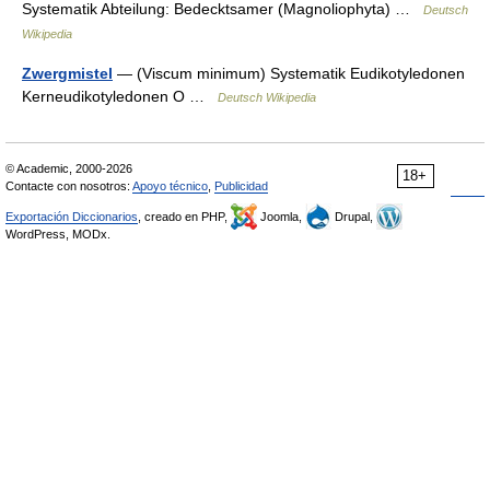
Systematik Abteilung: Bedecktsamer (Magnoliophyta) …
Deutsch
Wikipedia
Zwergmistel
— (Viscum minimum) Systematik Eudikotyledonen
Kerneudikotyledonen O …
Deutsch Wikipedia
© Academic, 2000-2026
18+
Contacte con nosotros:
Apoyo técnico
,
Publicidad
Exportación Diccionarios
, creado en PHP,
Joomla,
Drupal,
WordPress, MODx.