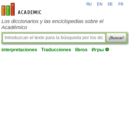
RU
EN
DE
FR
es-academic.com
Los diccionarios y las enciclopedias sobre el
Académico
¡Buscar!
interpretaciones
Traducciones
libros
Игры ⚽