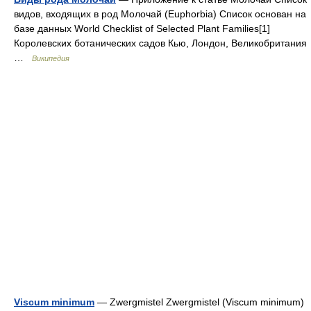
видов, входящих в род Молочай (Euphorbia) Список основан на
базе данных World Checklist of Selected Plant Families[1]
Королевских ботанических садов Кью, Лондон, Великобритания
…
Википедия
Viscum minimum
— Zwergmistel Zwergmistel (Viscum minimum)