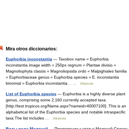
Mira otros diccionarios:
Euphorbia inconstantia
— Taxobox name = Euphorbia
inconstantia image width = 250px regnum = Plantae divisio =
Magnoliophyta classis = Magnoliopsida ordo = Malpighiales familia
= Euphorbiaceae genus = Euphorbia species = E. inconstantia
binomial = Euphorbia inconstantia… …
Wikipedia
List of Euphorbia species
— Euphorbia is a highly diverse plant
genus, comprising some 2,160 currently accepted taxa.
[http://test.tropicos.org/Name.aspx?nameid=40007100] .This is an
alphabetical list of the Euphorbia species and notable intraspecific
taxa.The list includes …
Wikipedia
Виды рода Молочай
— Приложение к статье Молочай Список