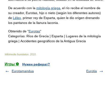
De acuerdo con la
mitología griega
, el río recibe el nombre de
su creador, Eurotas, hijo o nieto (según los diferentes autores)
de
Lélex
, primer rey de Esparta, quien le dio origen drenando
los pantanos de la llanura laconia.
Obtenido de "
Eurotas
"
Categorías:
Ríos de Grecia
|
Esparta
|
Lugares de la mitología
griega
|
Accidentes geográficos de la Antigua Grecia
Wikimedia foundation
.
2010
.
Игры ⚽
Нужен реферат?
Eurotamandua
Eurotia