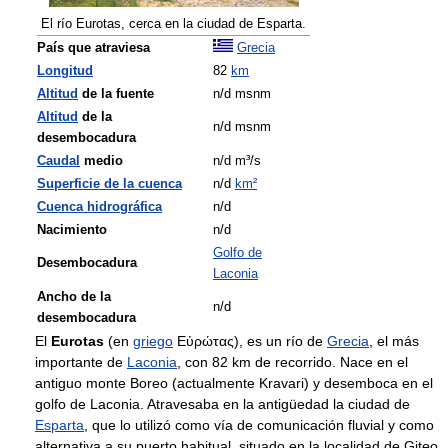
El río Eurotas, cerca en la ciudad de Esparta.
País que atraviesa
Grecia
Longitud
82
km
Altitud
de la fuente
n/d msnm
Altitud
de la
n/d msnm
desembocadura
Caudal
medio
n/d m³/s
Superficie de la cuenca
n/d
km²
Cuenca hidrográfica
n/d
Nacimiento
n/d
Golfo de
Desembocadura
Laconia
Ancho de la
n/d
desembocadura
El
Eurotas
(en
griego
Εὐρώτας), es un río de
Grecia
, el más
importante de
Laconia
, con 82 km de recorrido. Nace en el
antiguo monte Boreo (actualmente Kravari) y desemboca en el
golfo de Laconia. Atravesaba en la antigüedad la ciudad de
Esparta
, que lo utilizó como vía de comunicación fluvial y como
alternativa a su puerto habitual, situado en la localidad de Giteo.