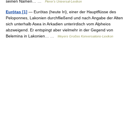
seinen Namen… …
Pierer's Universal-Lexikon
Eurōtas [1]
— Eurōtas (heute Iri), einer der Hauptflüsse des
Peloponnes, Lakonien durchfließend und nach Angabe der Alten
sich unterhalb Asea in Arkadien unterirdisch vom Alpheios
abzweigend. Er entspingt aber vielmehr in der Gegend von
Belemina in Lakonien… …
Meyers Großes Konversations-Lexikon