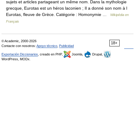
sujets et articles partageant un même nom. Dans la mythologie
grecque, Eurotas est un héros laconien ; Il a donné son nom à l
Eurotas, fleuve de Grèce. Catégorie : Homonymie …
Wikipédia en
Français
© Academic, 2000-2026
18+
Contacte con nosotros:
Apoyo técnico
,
Publicidad
Exportación Diccionarios
, creado en PHP,
Joomla,
Drupal,
WordPress, MODx.