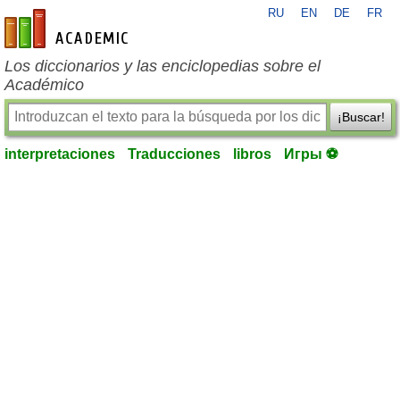
RU
EN
DE
FR
es-academic.com
Los diccionarios y las enciclopedias sobre el
Académico
¡Buscar!
interpretaciones
Traducciones
libros
Игры ⚽