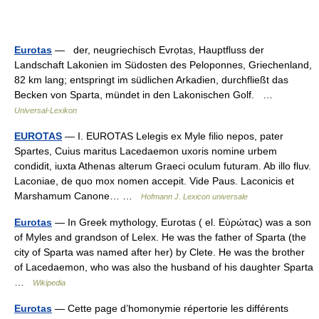
Eurotas
— der, neugriechisch Evrọtas, Hauptfluss der
Landschaft Lakonien im Südosten des Peloponnes, Griechenland,
82 km lang; entspringt im südlichen Arkadien, durchfließt das
Becken von Sparta, mündet in den Lakonischen Golf. …
Universal-Lexikon
EUROTAS
— I. EUROTAS Lelegis ex Myle filio nepos, pater
Spartes, Cuius maritus Lacedaemon uxoris nomine urbem
condidit, iuxta Athenas alterum Graeci oculum futuram. Ab illo fluv.
Laconiae, de quo mox nomen accepit. Vide Paus. Laconicis et
Marshamum Canone… …
Hofmann J. Lexicon universale
Eurotas
— In Greek mythology, Eurotas ( el. Εὐρώτας) was a son
of Myles and grandson of Lelex. He was the father of Sparta (the
city of Sparta was named after her) by Clete. He was the brother
of Lacedaemon, who was also the husband of his daughter Sparta
…
Wikipedia
Eurotas
— Cette page d’homonymie répertorie les différents