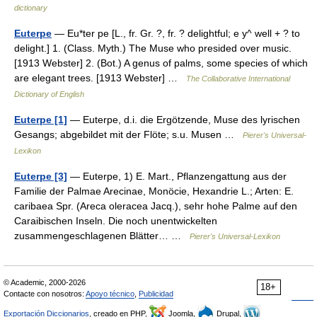
dictionary
Euterpe
— Eu*ter pe [L., fr. Gr. ?, fr. ? delightful; e y^ well + ? to
delight.] 1. (Class. Myth.) The Muse who presided over music.
[1913 Webster] 2. (Bot.) A genus of palms, some species of which
are elegant trees. [1913 Webster] …
The Collaborative International
Dictionary of English
Euterpe [1]
— Euterpe, d.i. die Ergötzende, Muse des lyrischen
Gesangs; abgebildet mit der Flöte; s.u. Musen …
Pierer's Universal-
Lexikon
Euterpe [3]
— Euterpe, 1) E. Mart., Pflanzengattung aus der
Familie der Palmae Arecinae, Monöcie, Hexandrie L.; Arten: E.
caribaea Spr. (Areca oleracea Jacq.), sehr hohe Palme auf den
Caraibischen Inseln. Die noch unentwickelten
zusammengeschlagenen Blätter… …
Pierer's Universal-Lexikon
© Academic, 2000-2026
18+
Contacte con nosotros:
Apoyo técnico
,
Publicidad
Exportación Diccionarios
, creado en PHP,
Joomla,
Drupal,