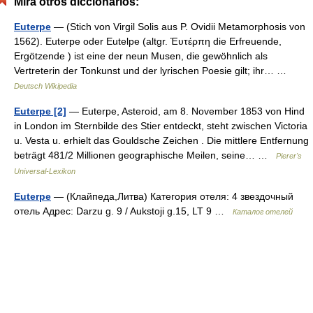
Mira otros diccionarios:
Euterpe
— (Stich von Virgil Solis aus P. Ovidii Metamorphosis von
1562). Euterpe oder Eutelpe (altgr. Ἐυτέρπη die Erfreuende,
Ergötzende ) ist eine der neun Musen, die gewöhnlich als
Vertreterin der Tonkunst und der lyrischen Poesie gilt; ihr… …
Deutsch Wikipedia
Euterpe [2]
— Euterpe, Asteroid, am 8. November 1853 von Hind
in London im Sternbilde des Stier entdeckt, steht zwischen Victoria
u. Vesta u. erhielt das Gouldsche Zeichen . Die mittlere Entfernung
beträgt 481/2 Millionen geographische Meilen, seine… …
Pierer's
Universal-Lexikon
Euterpe
— (Клайпеда,Литва) Категория отеля: 4 звездочный
отель Адрес: Darzu g. 9 / Aukstoji g.15, LT 9 …
Каталог отелей