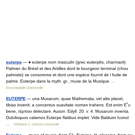
euterpe
— ● euterpe nom masculin (grec euterpês, charmant)
Palmier du Brésil et des Antilles dont le bourgeon terminal (chou
palmiste) se consomme et dont une espèce fournit de l huile de
palme. Euterpe dans la myth. gr., muse de la Musique …
Encyclopédie Universelle
EUTERPE
— una Musarum, quae Mathemata, vel aliis placet,
tibias invenit; a concentus suavitate nomen trahens. Est enim Ε῏υ
bene, τέρπειν delectare. Auson. Edyll. 20. v. 4. Musarum inventa.
Dulciloquos calamos Euterpe flatibus implet. Vide Balduini Iconol
…
Hofmann J. Lexicon universale
Euterpe
— muse of music, from Gk. Euterpe, lit. pleasing, from eu