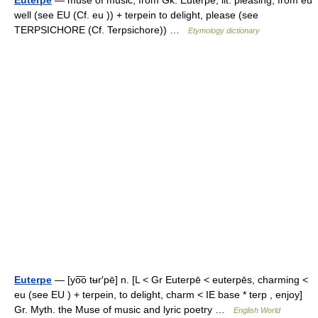
well (see EU (Cf. eu )) + terpein to delight, please (see
TERPSICHORE (Cf. Terpsichore)) …
Etymology dictionary
Euterpe
— [yo͞o tʉr′pē] n. [L < Gr Euterpē < euterpēs, charming <
eu (see EU ) + terpein, to delight, charm < IE base * terp , enjoy]
Gr. Myth. the Muse of music and lyric poetry …
English World