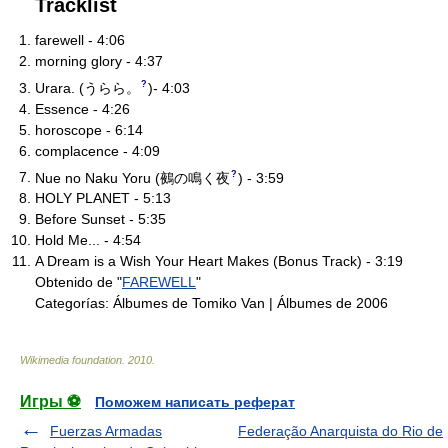
Tracklist
farewell - 4:06
morning glory - 4:37
?
Urara.
(
うらら。
)
- 4:03
Essence - 4:26
horoscope - 6:14
complacence - 4:09
?
Nue no Naku Yoru
(
鵺の鳴く夜
)
- 3:59
HOLY PLANET - 5:13
Before Sunset - 5:35
Hold Me... - 4:54
A Dream is a Wish Your Heart Makes (Bonus Track) - 3:19
Obtenido de "
FAREWELL
"
Categorías:
Álbumes de Tomiko Van
|
Álbumes de 2006
Wikimedia foundation
.
2010
.
Игры ⚽
Поможем написать реферат
Fuerzas Armadas
Federação Anarquista do Rio de