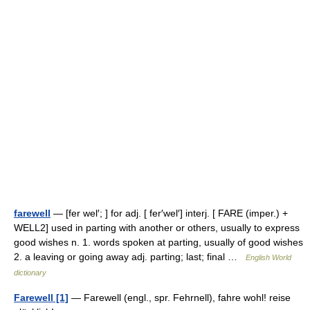
farewell
— [fer wel′; ] for adj. [ fer′wel′] interj. [ FARE (imper.) +
WELL2] used in parting with another or others, usually to express
good wishes n. 1. words spoken at parting, usually of good wishes
2. a leaving or going away adj. parting; last; final …
English World
dictionary
Farewell [1]
— Farewell (engl., spr. Fehrnell), fahre wohl! reise