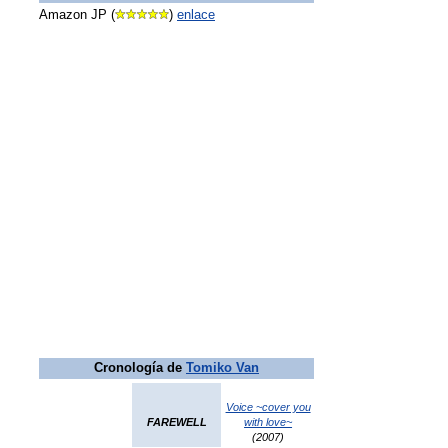
Amazon JP (
)
enlace
Cronología de
Tomiko Van
Voice ~cover you
FAREWELL
with love~
(2007)