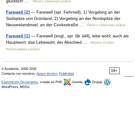
glücklich! …
Pierer's Universal-Lexikon
Farewell [2]
— Farewell (spr. Fehrnell), 1) Vorgebirg an der
Südspitze von Grönland; 2) Vorgebirg an der Nordspitze der
Neuseelandinsel, an der Cooksstraße …
Pierer's Universal-Lexikon
Farewell [1]
— Farewell (engl., spr. fǟr ŭéll), lebe wohl; auch als
Hauptwort: das Lebewohl, der Abschied …
Meyers Großes
Konversations-Lexikon
© Academic, 2000-2026
18+
Contacte con nosotros:
Apoyo técnico
,
Publicidad
Exportación Diccionarios
, creado en PHP,
Joomla,
Drupal,
WordPress, MODx.