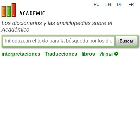
RU
EN
DE
FR
es-academic.com
Los diccionarios y las enciclopedias sobre el
Académico
¡Buscar!
interpretaciones
Traducciones
libros
Игры ⚽