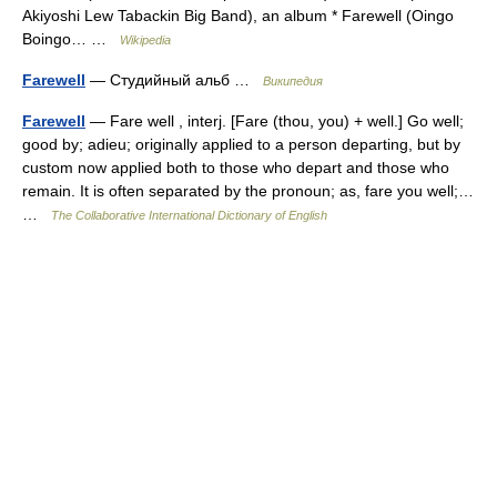
Akiyoshi Lew Tabackin Big Band), an album * Farewell (Oingo
Boingo… …
Wikipedia
Farewell
— Студийный альб …
Википедия
Farewell
— Fare well , interj. [Fare (thou, you) + well.] Go well;
good by; adieu; originally applied to a person departing, but by
custom now applied both to those who depart and those who
remain. It is often separated by the pronoun; as, fare you well;…
…
The Collaborative International Dictionary of English