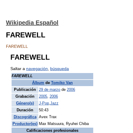
Wikipedia Español
FAREWELL
FAREWELL
FAREWELL
Saltar a
navegación
,
búsqueda
FAREWELL
Álbum
de
Tomiko Van
Publicación
29 de marzo
de
2006
Grabación
2005
,
2006
Género(s)
J-Pop
,
Jazz
Duración
50:43
Discográfica
Avex Trax
Productor(es)
Max Matsuura, Ryuhei Chiba
Calificaciones profesionales