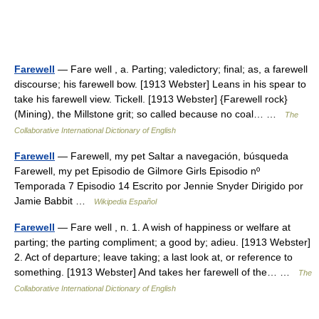
Farewell
— Fare well , a. Parting; valedictory; final; as, a farewell
discourse; his farewell bow. [1913 Webster] Leans in his spear to
take his farewell view. Tickell. [1913 Webster] {Farewell rock}
(Mining), the Millstone grit; so called because no coal… …
The
Collaborative International Dictionary of English
Farewell
— Farewell, my pet Saltar a navegación, búsqueda
Farewell, my pet Episodio de Gilmore Girls Episodio nº
Temporada 7 Episodio 14 Escrito por Jennie Snyder Dirigido por
Jamie Babbit …
Wikipedia Español
Farewell
— Fare well , n. 1. A wish of happiness or welfare at
parting; the parting compliment; a good by; adieu. [1913 Webster]
2. Act of departure; leave taking; a last look at, or reference to
something. [1913 Webster] And takes her farewell of the… …
The
Collaborative International Dictionary of English