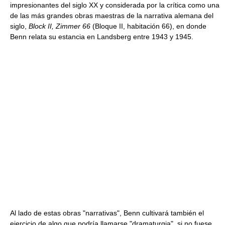
impresionantes del siglo XX y considerada por la crítica como una
de las más grandes obras maestras de la narrativa alemana del
siglo,
Block II, Zimmer 66
(Bloque II, habitación 66), en donde
Benn relata su estancia en Landsberg entre 1943 y 1945.
Al lado de estas obras "narrativas", Benn cultivará también el
ejercicio de algo que podría llamarse "dramaturgia", si no fuese