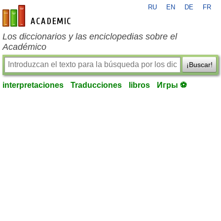
RU
EN
DE
FR
es-academic.com
Los diccionarios y las enciclopedias sobre el
Académico
¡Buscar!
interpretaciones
Traducciones
libros
Игры ⚽