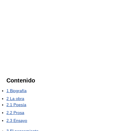
Contenido
1
Biografía
2
La obra
2.1
Poesía
2.2
Prosa
2.3
Ensayo