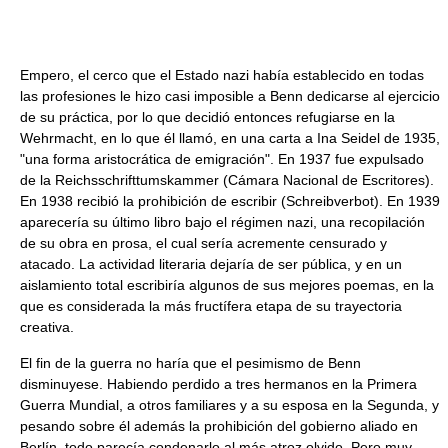
Empero, el cerco que el Estado nazi había establecido en todas
las profesiones le hizo casi imposible a Benn dedicarse al ejercicio
de su práctica, por lo que decidió entonces refugiarse en la
Wehrmacht, en lo que él llamó, en una carta a Ina Seidel de 1935,
"una forma aristocrática de emigración". En 1937 fue expulsado
de la Reichsschrifttumskammer (Cámara Nacional de Escritores).
En 1938 recibió la prohibición de escribir (Schreibverbot). En 1939
aparecería su último libro bajo el régimen nazi, una recopilación
de su obra en prosa, el cual sería acremente censurado y
atacado. La actividad literaria dejaría de ser pública, y en un
aislamiento total escribiría algunos de sus mejores poemas, en la
que es considerada la más fructífera etapa de su trayectoria
creativa.
El fin de la guerra no haría que el pesimismo de Benn
disminuyese. Habiendo perdido a tres hermanos en la Primera
Guerra Mundial, a otros familiares y a su esposa en la Segunda, y
pesando sobre él además la prohibición del gobierno aliado en
Berlín, todo parecía condenarlo al más atroz olvido. Pero muy