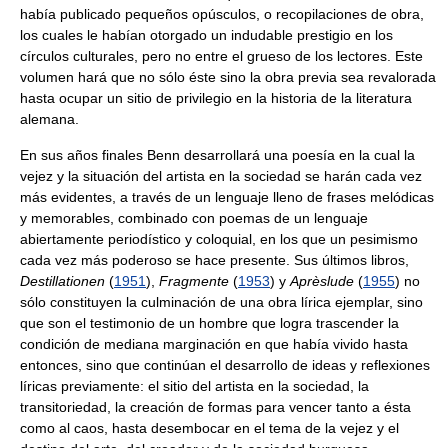
había publicado pequeños opúsculos, o recopilaciones de obra,
los cuales le habían otorgado un indudable prestigio en los
círculos culturales, pero no entre el grueso de los lectores. Este
volumen hará que no sólo éste sino la obra previa sea revalorada
hasta ocupar un sitio de privilegio en la historia de la literatura
alemana.
En sus años finales Benn desarrollará una poesía en la cual la
vejez y la situación del artista en la sociedad se harán cada vez
más evidentes, a través de un lenguaje lleno de frases melódicas
y memorables, combinado con poemas de un lenguaje
abiertamente periodístico y coloquial, en los que un pesimismo
cada vez más poderoso se hace presente. Sus últimos libros,
Destillationen
(
1951
),
Fragmente
(
1953
) y
Aprèslude
(
1955
) no
sólo constituyen la culminación de una obra lírica ejemplar, sino
que son el testimonio de un hombre que logra trascender la
condición de mediana marginación en que había vivido hasta
entonces, sino que continúan el desarrollo de ideas y reflexiones
líricas previamente: el sitio del artista en la sociedad, la
transitoriedad, la creación de formas para vencer tanto a ésta
como al caos, hasta desembocar en el tema de la vejez y el