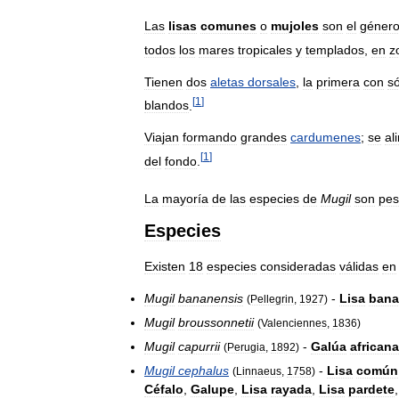
Las
lisas
comunes
o
mujoles
son
el
géner
todos
los
mares
tropicales
y
templados
,
en
z
Tienen
dos
aletas
dorsales
,
la
primera
con
só
[
1
]
blandos
.
Viajan
formando
grandes
cardumenes
;
se
al
[
1
]
del
fondo
.
La
mayoría
de
las
especies
de
Mugil
son
pes
Especies
Existen
18
especies
consideradas
válidas
en
Mugil
bananensis
-
Lisa
bana
(
Pellegrin
,
1927
)
Mugil
broussonnetii
(
Valenciennes
,
1836
)
Mugil
capurrii
-
Galúa
africana
(
Perugia
,
1892
)
Mugil
cephalus
-
Lisa
común
(
Linnaeus
,
1758
)
Céfalo
,
Galupe
,
Lisa
rayada
,
Lisa
pardete