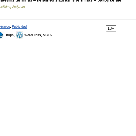
adinimų žodynas
técnico
,
Publicidad
18+
Drupal,
WordPress, MODx.