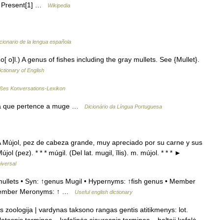
o Present[1] …
Wikipedia
cionario de la lengua española
Zo[ o]l.) A genus of fishes including the gray mullets. See {Mullet}.
ictionary of English
ßes Konversations-Lexikon
s a que pertence a muge …
Dicionário da Língua Portuguesa
újol, pez de cabeza grande, muy apreciado por su carne y sus
újol (pez). * * * múgil. (Del lat. mugil, ĭlis). m. mújol. * * * ►
iversal
ullets • Syn: ↑genus Mugil • Hypernyms: ↑fish genus • Member
• Member Meronyms: ↑ …
Useful english dictionary
s zoologija | vardynas taksono rangas gentis atitikmenys: lot.
latesnis terminas – kefalinės siauresnis terminas – baltoji kefalė