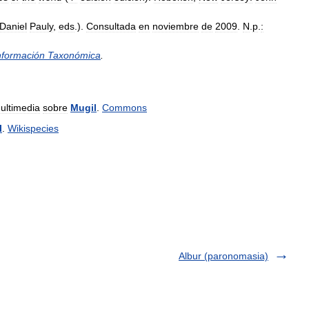
Daniel
Pauly
,
eds
.).
Consultada
en
noviembre
de
2009
.
N
.
p
.
:
nformación
Taxonómica
.
ultimedia
sobre
Mugil
.
Commons
l
.
Wikispecies
Albur (paronomasia)