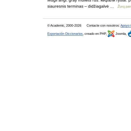
siauresnis terminas – didžiagalvė …
Žuvų pav
© Academic, 2000-2026
Contacte con nosotros:
Apoyo 
Exportación Diccionarios
, creado en PHP,
Joomla,