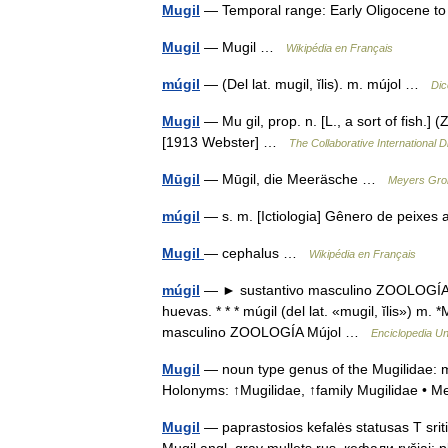
Mugil
— Temporal range: Early Oligocene t
Mugil
— Mugil …
Wikipédia en Français
múgil
— (Del lat. mugil, ĭlis). m. mújol …
Dic
Mugil
— Mu gil, prop. n. [L., a sort of fish.] (
[1913 Webster] …
The Collaborative International D
Mūgil
— Mūgil, die Meeräsche …
Meyers Gro
múgil
— s. m. [Ictiologia] Gênero de peixe
Mugil
— cephalus …
Wikipédia en Français
múgil
— ► sustantivo masculino ZOOLOGÍA M
huevas. * * * múgil (del lat. «mugil, ĭlis») m. *M
masculino ZOOLOGÍA Mújol …
Enciclopedia Un
Mugil
— noun type genus of the Mugilidae: m
Holonyms: ↑Mugilidae, ↑family Mugilidae 
Mugil
— paprastosios kefalės statusas T sriti
Mugil angl. gray mullets rus. кефали ryšiai: p