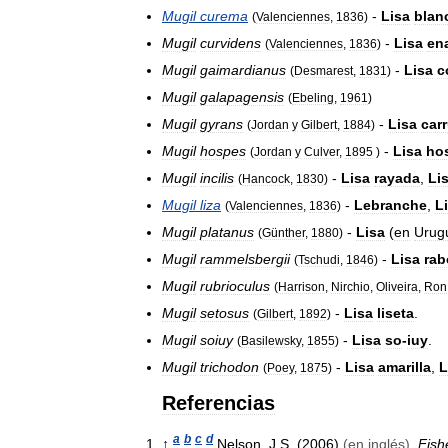
Mugil
curema
-
Lisa
blan
(
Valenciennes
,
1836
)
Mugil
curvidens
-
Lisa
en
(
Valenciennes
,
1836
)
Mugil
gaimardianus
-
Lisa
c
(
Desmarest
,
1831
)
Mugil
galapagensis
(
Ebeling
,
1961
)
Mugil
gyrans
-
Lisa
car
(
Jordan
y
Gilbert
,
1884
)
Mugil
hospes
-
Lisa
ho
(
Jordan
y
Culver
,
1895
)
Mugil
incilis
-
Lisa
rayada
,
Li
(
Hancock
,
1830
)
Mugil
liza
-
Lebranche
,
L
(
Valenciennes
,
1836
)
Mugil
platanus
-
Lisa
(
en
Urug
(
Günther
,
1880
)
Mugil
rammelsbergii
-
Lisa
rab
(
Tschudi
,
1846
)
Mugil
rubrioculus
(
Harrison
,
Nirchio
,
Oliveira
,
Ron
Mugil
setosus
-
Lisa
liseta
.
(
Gilbert
,
1892
)
Mugil
soiuy
-
Lisa
so
-
iuy
.
(
Basilewsky
,
1855
)
Mugil
trichodon
-
Lisa
amarilla
,
L
(
Poey
,
1875
)
Referencias
a
b
c
d
↑
Nelson
,
J
.
S
. (
2006
)
(
en
inglés
)
.
Fish