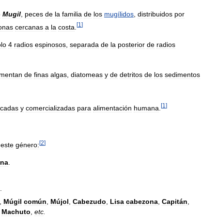
o
Mugil
,
peces
de
la
familia
de
los
mugílidos
,
distribuidos
por
[
1
]
onas
cercanas
a
la
costa
.
lo
4
radios
espinosos
,
separada
de
la
posterior
de
radios
imentan
de
finas
algas
,
diatomeas
y
de
detritos
de
los
sedimentos
[
1
]
cadas
y
comercializadas
para
alimentación
humana
.
[
2
]
este
género:
na
.
.
,
Múgil
común
,
Mújol
,
Cabezudo
,
Lisa
cabezona
,
Capitán
,
,
Machuto
,
etc
.