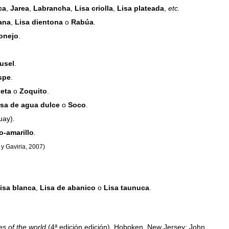
ca
,
Jarea
,
Labrancha
,
Lisa
criolla
,
Lisa
plateada
,
etc
.
ana
,
Lisa
dientona
o
Rabúa
.
onejo
.
rusel
.
spe
.
seta
o
Zoquito
.
isa
de
agua
dulce
o
Soco
.
uay
).
o
-
amarillo
.
y
Gaviria
,
2007
)
isa
blanca
,
Lisa
de
abanico
o
Lisa
taunuca
.
es
of
the
world
(
4ª
edición
edición
).
Hoboken
,
New
Jersey:
John