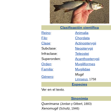
Clasificación
científica
Reino
:
Animalia
Filo
:
Chordata
Clase
:
Actinopterygii
Subclase:
Neopterygii
Infraclase:
Teleostei
Superorden:
Acanthopterygii
Orden
:
Mugiliformes
Familia
:
Mugilidae
Mugil
Género
:
Linnaeus
,
1758
Especies
Ver
en
el
texto
.
Sinonimia
Querimana
(
Jordan
y
Gilbert
,
1883
)
Xenomugil
(
Schultz
,
1946
)