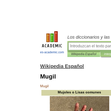
Los diccionarios y la
es-academic.com
Wikipedia Español
inter
Wikipedia Español
Mugil
Mugil
Mujoles
o
Lisas
comunes