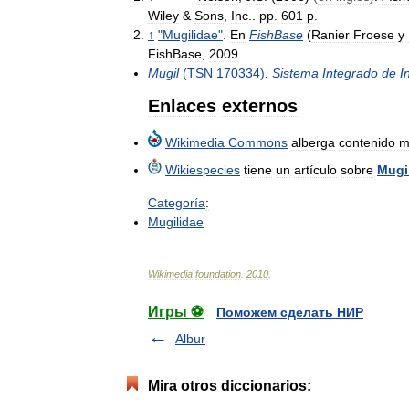
Wiley
&
Sons
,
Inc
..
pp
.
601
p
.
↑
"
Mugilidae
"
.
En
FishBase
(
Ranier
Froese
y
FishBase
,
2009
.
Mugil
(
TSN
170334
)
.
Sistema
Integrado
de
I
Enlaces
externos
Wikimedia
Commons
alberga
contenido
m
Wikiespecies
tiene
un
artículo
sobre
Mugi
Categoría
:
Mugilidae
Wikimedia
foundation
.
2010
.
Игры ⚽
Поможем сделать НИР
Albur
Mira otros diccionarios: