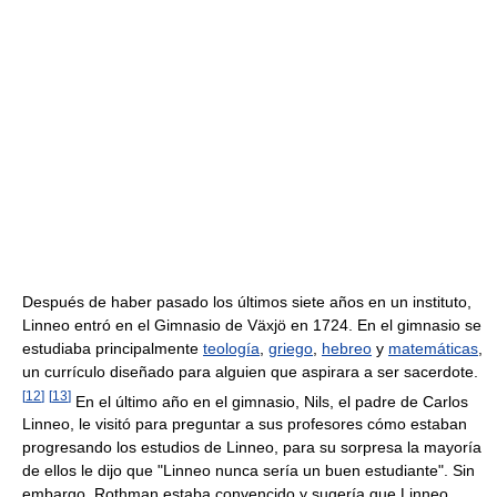
Después de haber pasado los últimos siete años en un instituto,
Linneo entró en el Gimnasio de Växjö en 1724. En el gimnasio se
estudiaba principalmente
teología
,
griego
,
hebreo
y
matemáticas
,
un currículo diseñado para alguien que aspirara a ser sacerdote.
[
12
]
[
13
]
En el último año en el gimnasio, Nils, el padre de Carlos
Linneo, le visitó para preguntar a sus profesores cómo estaban
progresando los estudios de Linneo, para su sorpresa la mayoría
de ellos le dijo que "Linneo nunca sería un buen estudiante". Sin
embargo, Rothman estaba convencido y sugería que Linneo