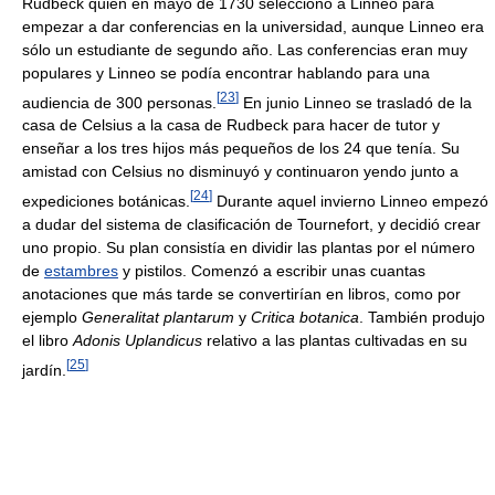
Rudbeck quien en mayo de 1730 seleccionó a Linneo para
empezar a dar conferencias en la universidad, aunque Linneo era
sólo un estudiante de segundo año. Las conferencias eran muy
populares y Linneo se podía encontrar hablando para una
[
23
]
audiencia de 300 personas.
En junio Linneo se trasladó de la
casa de Celsius a la casa de Rudbeck para hacer de tutor y
enseñar a los tres hijos más pequeños de los 24 que tenía. Su
amistad con Celsius no disminuyó y continuaron yendo junto a
[
24
]
expediciones botánicas.
Durante aquel invierno Linneo empezó
a dudar del sistema de clasificación de Tournefort, y decidió crear
uno propio. Su plan consistía en dividir las plantas por el número
de
estambres
y pistilos. Comenzó a escribir unas cuantas
anotaciones que más tarde se convertirían en libros, como por
ejemplo
Generalitat plantarum
y
Critica botanica
. También produjo
el libro
Adonis Uplandicus
relativo a las plantas cultivadas en su
[
25
]
jardín.