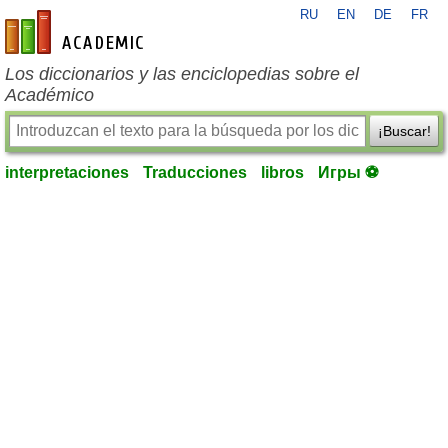
RU
EN
DE
FR
es-academic.com
Los diccionarios y las enciclopedias sobre el
Académico
¡Buscar!
interpretaciones
Traducciones
libros
Игры ⚽