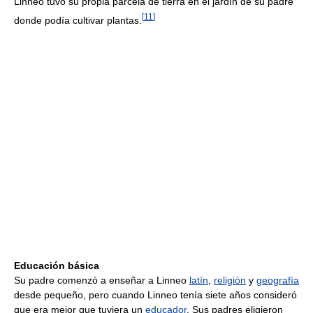
Linneo tuvo su propia parcela de tierra en el jardín de su padre
[
11
]
donde podía cultivar plantas.
Educación básica
Su padre comenzó a enseñar a Linneo
latín
,
religión
y
geografía
desde pequeño, pero cuando Linneo tenía siete años consideró
que era mejor que tuviera un
educador
. Sus padres eligieron