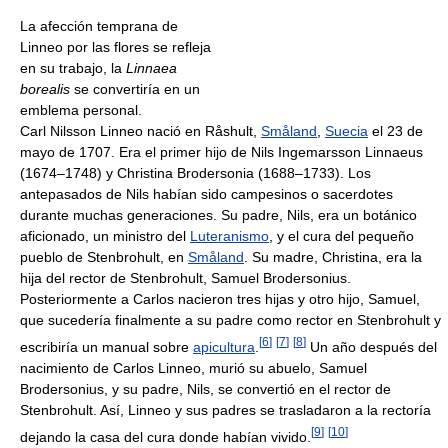
La afección temprana de
Linneo por las flores se refleja
en su trabajo, la
Linnaea
borealis
se convertiría en un
emblema personal.
Carl Nilsson Linneo nació en Råshult,
Småland
,
Suecia
el 23 de
mayo de 1707. Era el primer hijo de Nils Ingemarsson Linnaeus
(1674–1748) y Christina Brodersonia (1688–1733). Los
antepasados de Nils habían sido campesinos o sacerdotes
durante muchas generaciones. Su padre, Nils, era un botánico
aficionado, un ministro del
Luteranismo
, y el cura del pequeño
pueblo de Stenbrohult, en
Småland
. Su madre, Christina, era la
hija del rector de Stenbrohult, Samuel Brodersonius.
Posteriormente a Carlos nacieron tres hijas y otro hijo, Samuel,
que sucedería finalmente a su padre como rector en Stenbrohult y
[
6
]
[
7
]
[
8
]
escribiría un manual sobre
apicultura
.
Un año después del
nacimiento de Carlos Linneo, murió su abuelo, Samuel
Brodersonius, y su padre, Nils, se convertió en el rector de
Stenbrohult. Así, Linneo y sus padres se trasladaron a la rectoría
[
9
]
[
10
]
dejando la casa del cura donde habían vivido.