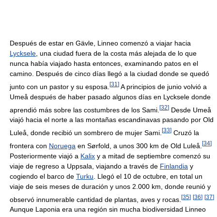
Después de estar en Gävle, Linneo comenzó a viajar hacia
Lycksele
, una ciudad fuera de la costa más alejada de lo que
nunca había viajado hasta entonces, examinando patos en el
camino. Después de cinco días llegó a la ciudad donde se quedó
[
31
]
junto con un pastor y su esposa.
A principios de junio volvió a
Umeå después de haber pasado algunos días en Lycksele donde
[
32
]
aprendió más sobre las costumbres de los Sami.
Desde Umeå
viajó hacia el norte a las montañas escandinavas pasando por Old
[
33
]
Luleå, donde recibió un sombrero de mujer Sami.
Cruzó la
[
34
]
frontera con
Noruega
en Sørfold, a unos 300 km de Old Luleå.
Posteriormente viajó a
Kalix
y a mitad de septiembre comenzó su
viaje de regreso a Uppsala, viajando a través de
Finlandia
y
cogiendo el barco de
Turku
. Llegó el 10 de octubre, en total un
viaje de seis meses de duración y unos 2.000 km, donde reunió y
[
35
]
[
36
]
[
37
]
observó innumerable cantidad de plantas, aves y rocas.
Aunque Laponia era una región sin mucha biodiversidad Linneo