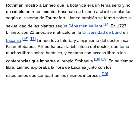
Rothman mostró a Linneo que la botánica era un tema serio y no
un simple entretenimiento. Enseñaba a Linneo a clasificar plantas
según el sistema de Tournefort. Linneo también se formó sobre la
[
14
]
sexualidad de las plantas según
Sébastien Vaillant
.
En 1727
Linneo, con 21 años, se matriculó en la
Universidad de Lund
en
[
16
]
[
17
]
Escania
.
Linneo tuvo tutoría y alojamiento del doctor local
Kilian Stobaeus. Allí podía usar la biblioteca del doctor, que tenía
muchos libros sobre botánica, y contaba con acceso libre a las
[
18
]
[
19
]
conferencias que impartía el propio Stobaeus.
En su tiempo
libre, Linneo exploraba la flora de Escania junto con los
[
19
]
estudiantes que compartían los mismos intereses.