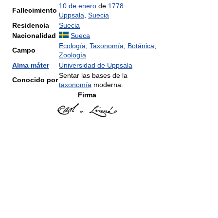
10 de enero
de
1778
Fallecimiento
Uppsala
,
Suecia
Residencia
Suecia
Nacionalidad
Sueca
Ecología
,
Taxonomía
,
Botánica
,
Campo
Zoología
Alma máter
Universidad de Uppsala
Sentar las bases de la
Conocido por
taxonomía
moderna.
Firma