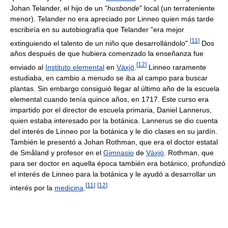
Johan Telander, el hijo de un "
husbonde
" local (un terrateniente
menor). Telander no era apreciado por Linneo quien más tarde
escribiría en su autobiografía que Telander "era mejor
[
11
]
extinguiendo el talento de un niño que desarrollándolo".
Dos
años después de que hubiera comenzado la enseñanza fue
[
12
]
enviado al
Instituto elemental
en
Växjö
.
Linneo raramente
estudiaba, en cambio a menudo se iba al campo para buscar
plantas. Sin embargo consiguió llegar al último año de la escuela
elemental cuando tenía quince años, en 1717. Este curso era
impartido por el director de escuela primaria, Daniel Lannerus,
quien estaba interesado por la botánica. Lannerus se dio cuenta
del interés de Linneo por la botánica y le dio clases en su jardín.
También le presentó a Johan Rothman, que era el doctor estatal
de Småland y profesor en el
Gimnasio
de
Växjö
. Rothman, que
para ser doctor en aquella época también era botánico, profundizó
el interés de Linneo para la botánica y le ayudó a desarrollar un
[
11
]
[
12
]
interés por la
medicina
.