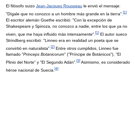
El filósofo suizo
Jean-Jacques Rousseau
le envió el mensaje:
[
1
]
"Dígale que no conozco a un hombre más grande en la tierra".
El escritor alemán Goethe escribió: "Con la excepción de
Shakespeare y Spinoza, no conozco a nadie, entre los que ya no
[
1
]
viven, que me haya influido más intensamente".
El autor sueco
Strindberg escribió: "Linneo era en realidad un poeta que se
[
2
]
convirtió en naturalista".
Entre otros cumplidos, Linneo fue
llamado "
Princeps Botanicorum
" ("Príncipe de Botánicos"), "El
[
3
]
Plinio del Norte" y "El Segundo Adán".
Asimismo, es considerado
[
4
]
héroe nacional de Suecia.