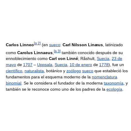
[
a 2
]
Carlos Linneo
(en
sueco
:
Carl Nilsson Linæus
, latinizado
[
a 3
]
como
Carolus Linnaeus
,
también conocido después de su
ennoblecimiento como
Carl von Linné
; Råshult,
Suecia
,
23 de
mayo
de
1707
–
Uppsala
,
Suecia
,
10 de enero
de
1778
), fue un
científico
,
naturalista
, botánico y
zoólogo
sueco
que estableció los
fundamentos para el esquema moderno de la
nomenclatura
binomial
. Se le considera el fundador de la moderna
taxonomía
, y
también se le reconoce como uno de los padres de la
ecología
.