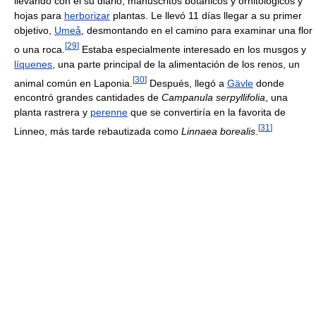
llevando con él su diario, manuscritos botánicos y ornitológicos y
hojas para
herborizar
plantas. Le llevó 11 días llegar a su primer
objetivo,
Umeå
, desmontando en el camino para examinar una flor
[
29
]
o una roca.
Estaba especialmente interesado en los musgos y
líquenes
, una parte principal de la alimentación de los renos, un
[
30
]
animal común en Laponia.
Después, llegó a
Gävle
donde
encontró grandes cantidades de
Campanula serpyllifolia
, una
planta rastrera y
perenne
que se convertiría en la favorita de
[
31
]
Linneo, más tarde rebautizada como
Linnaea borealis
.