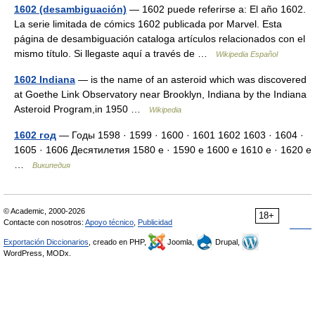
1602 (desambiguación)
— 1602 puede referirse a: El año 1602.
La serie limitada de cómics 1602 publicada por Marvel. Esta
página de desambiguación cataloga artículos relacionados con el
mismo título. Si llegaste aquí a través de …
Wikipedia Español
1602 Indiana
— is the name of an asteroid which was discovered
at Goethe Link Observatory near Brooklyn, Indiana by the Indiana
Asteroid Program,in 1950 …
Wikipedia
1602 год
— Годы 1598 · 1599 · 1600 · 1601 1602 1603 · 1604 ·
1605 · 1606 Десятилетия 1580 е · 1590 е 1600 е 1610 е · 1620 е
…
Википедия
© Academic, 2000-2026
18+
Contacte con nosotros:
Apoyo técnico
,
Publicidad
Exportación Diccionarios
, creado en PHP,
Joomla,
Drupal,
WordPress, MODx.