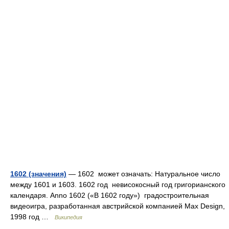
1602 (значения)
— 1602 может означать: Натуральное число
между 1601 и 1603. 1602 год невисокосный год григорианского
календаря. Anno 1602 («В 1602 году») градостроительная
видеоигра, разработанная австрийской компанией Max Design,
1998 год …
Википедия