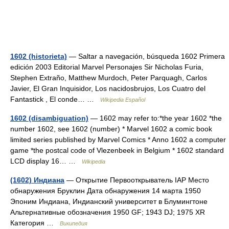
1602 (historieta)
— Saltar a navegación, búsqueda 1602 Primera
edición 2003 Editorial Marvel Personajes Sir Nicholas Furia,
Stephen Extraño, Matthew Murdoch, Peter Parquagh, Carlos
Javier, El Gran Inquisidor, Los nacidosbrujos, Los Cuatro del
Fantastick , El conde… …
Wikipedia Español
1602 (disambiguation)
— 1602 may refer to:*the year 1602 *the
number 1602, see 1602 (number) * Marvel 1602 a comic book
limited series published by Marvel Comics * Anno 1602 a computer
game *the postcal code of Vlezenbeek in Belgium * 1602 standard
LCD display 16… …
Wikipedia
(1602) Индиана
— Открытие Первооткрыватель IAP Место
обнаружения Бруклин Дата обнаружения 14 марта 1950
Эпоним Индиана, Индианский университет в Блумингтоне
Альтернативные обозначения 1950 GF; 1943 DJ; 1975 XR
Категория …
Википедия