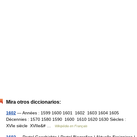
Mira otros diccionarios:
1602
— Années : 1599 1600 1601 1602 1603 1604 1605
Décennies : 1570 1580 1590 1600 1610 1620 1630 Siècles :
XVIe siècle XVIIe&# …
Wikipédia en Français
1602
— Portal Geschichte | Portal Biografien | Aktuelle Ereignisse |