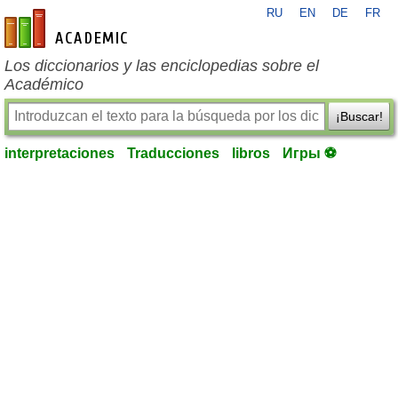
RU
EN
DE
FR
es-academic.com
Los diccionarios y las enciclopedias sobre el
Académico
¡Buscar!
interpretaciones
Traducciones
libros
Игры ⚽