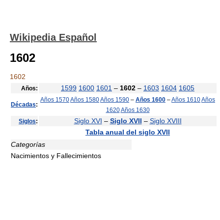
Wikipedia Español
1602
1602
1599
1600
1601
–
1602
–
1603
1604
1605
Años:
Años 1570
Años 1580
Años 1590
–
Años 1600
–
Años 1610
Años
Décadas
:
1620
Años 1630
Siglo XVI
–
Siglo XVII
–
Siglo XVIII
Siglos
:
Tabla anual del siglo XVII
Categorías
Nacimientos y Fallecimientos