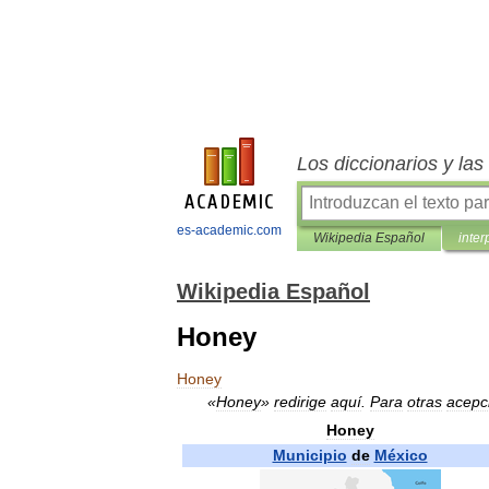
Los diccionarios y la
es-academic.com
Wikipedia Español
inter
Wikipedia Español
Honey
Honey
«
Honey
»
redirige
aquí
.
Para
otras
acepc
Honey
Municipio
de
México