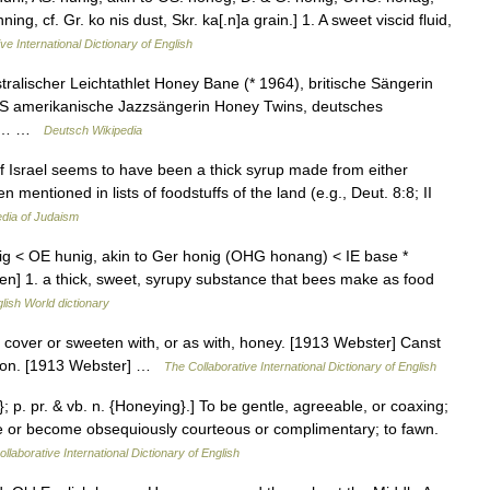
ng, cf. Gr. ko nis dust, Skr. ka[.n]a grain.] 1. A sweet viscid fluid,
ve International Dictionary of English
tralischer Leichtathlet Honey Bane (* 1964), britische Sängerin
US amerikanische Jazzsängerin Honey Twins, deutsches
ger… …
Deutsch Wikipedia
en mentioned in lists of foodstuffs of the land (e.g., Deut. 8:8; II
dia of Judaism
ig < OE hunig, akin to Ger honig (OHG honang) < IE base *
en] 1. a thick, sweet, syrupy substance that bees make as food
lish World dictionary
 cover or sweeten with, or as with, honey. [1913 Webster] Canst
ston. [1913 Webster] …
The Collaborative International Dictionary of English
; p. pr. & vb. n. {Honeying}.] To be gentle, agreeable, or coaxing;
 be or become obsequiously courteous or complimentary; to fawn.
llaborative International Dictionary of English