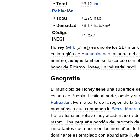
•
Total
93
,
12
km
²
Población
•
Total
7
.
279
hab
.
•
Densidad
78
,
17
hab
/
km
²
Código
21
-
057
INEGI
Honey
(
AFI
:
[
o
'
nei
])
es
uno
de
los
217
munic
en
la
región
de
Huauchinango
,
al
norte
del
e
nombre
,
aunque
también
se
le
conoce
con
el
honor
de
Ricardo
Honey
,
un
industrial
textil
.
Geografía
El
municipio
de
Honey
tiene
una
superficie
d
estado
de
Puebla
.
Limita
al
norte
,
oeste
y
su
Pahuatlán
.
Forma
parte
de
la
región
de
la
Si
montañosas
que
componen
la
Sierra
Madre
Honey
tiene
un
relieve
muy
accidentado
y
de
msnm
.
Una
pequeña
porción
del
territorio
de
importantes
que
nacen
en
las
montañas
de
dominante
es
templado
con
abundante
lluvia