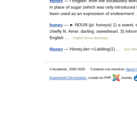
Honey
— f English: from the vocabulary wor
in place of sugar (which was only introduced
been used as an expression of endearmen
honey
— ► NOUN (pl. honeys) 1) a sweet, sti
chiefly N. Amer. darling; sweetheart. 3) info
English …
English terms dictionary
Honey
— Honey,der:⇨Liebling(1) …
Das Wör
© Academic, 2000-2026
Contacte con nosotros:
Apoyo 
Exportación Diccionarios
, creado en PHP,
Joomla,