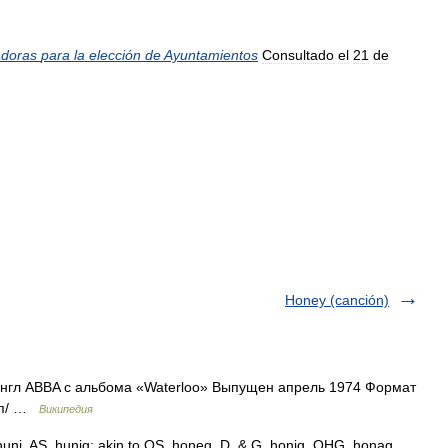
doras
para
la
elección
de
Ayuntamientos
Consultado
el
21
de
Honey (canción)
нгл ABBA c альбома «Waterloo» Выпущен апрель 1974 Формат
поп/ …
Википедия
 huni, AS. hunig; akin to OS. honeg, D. & G. honig, OHG. honag,