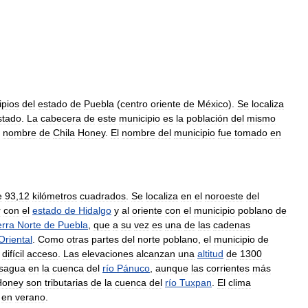
ipios
del
estado
de
Puebla
(
centro
oriente
de
México
).
Se
localiza
stado
.
La
cabecera
de
este
municipio
es
la
población
del
mismo
nombre
de
Chila
Honey
.
El
nombre
del
municipio
fue
tomado
en
e
93
,
12
kilómetros
cuadrados
.
Se
localiza
en
el
noroeste
del
r
con
el
estado
de
Hidalgo
y
al
oriente
con
el
municipio
poblano
de
erra
Norte
de
Puebla
,
que
a
su
vez
es
una
de
las
cadenas
Oriental
.
Como
otras
partes
del
norte
poblano
,
el
municipio
de
difícil
acceso
.
Las
elevaciones
alcanzan
una
altitud
de
1300
sagua
en
la
cuenca
del
río
Pánuco
,
aunque
las
corrientes
más
Honey
son
tributarias
de
la
cuenca
del
río
Tuxpan
.
El
clima
en
verano
.