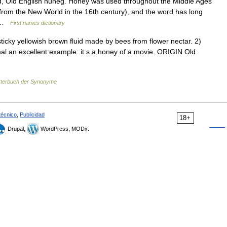
d, Old English huneg. Honey was used throughout the Middle Ages
 from the New World in the 16th century), and the word has long
t …
First names dictionary
cky yellowish brown fluid made by bees from flower nectar. 2)
rmal an excellent example: it s a honey of a movie. ORIGIN Old
terbuch der Synonyme
técnico
,
Publicidad
18+
Drupal,
WordPress, MODx.