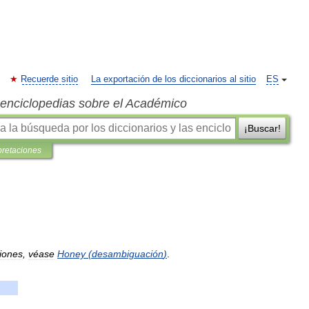
Recuerde sitio
La exportación de los diccionarios al sitio
ES
s enciclopedias sobre el Académico
¡Buscar!
pretaciones
iones
,
véase
Honey
(
desambiguación
)
.