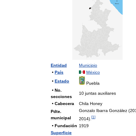
Entidad
Municipio
•
País
México
•
Estado
Puebla
•
No
.
10
juntas
auxiliares
secciones
•
Cabecera
Chila
Honey
Gonzalo
Ibarra
González
(
20
Pdte
.
[
1
]
municipal
2014
).
•
Fundación
1919
Superficie