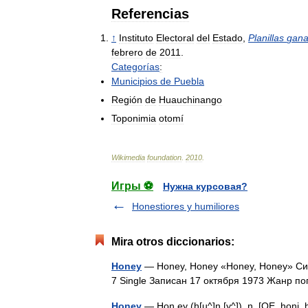
Referencias
↑
Instituto
Electoral
del
Estado
,
Planillas
gana
febrero
de
2011
.
Categorías
:
Municipios
de
Puebla
Región
de
Huauchinango
Toponimia
otomí
Wikimedia
foundation
.
2010
.
Игры ⚽
Нужна курсовая?
Honestiores y humiliores
Mira otros diccionarios:
Honey
— Honey, Honey «Honey, Honey» Си
7 Single Записан 17 октября 1973 Жанр 
Honey
— Hon ey (h[u^]n [y^]), n. [OE. honi,