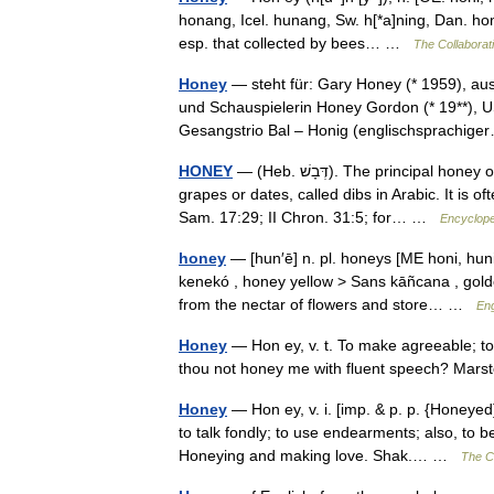
honang, Icel. hunang, Sw. h[*a]ning, Dan. honni
esp. that collected by bees… …
The Collaborati
Honey
— steht für: Gary Honey (* 1959), aus
und Schauspielerin Honey Gordon (* 19**), 
Gesangstrio Bal – Honig (englischsprachi
HONEY
— (Heb. דְּבָשׁ). The principal honey of Israel seems to have been a thick syrup made from either
grapes or dates, called dibs in Arabic. It is oft
Sam. 17:29; II Chron. 31:5; for… …
Encyclope
honey
— [hun′ē] n. pl. honeys [ME honi, hun
kenekó , honey yellow > Sans kāñcana , gold
from the nectar of flowers and store… …
Eng
Honey
— Hon ey, v. t. To make agreeable; to
thou not honey me with fluent speech? Mar
Honey
— Hon ey, v. i. [imp. & p. p. {Honeyed}
to talk fondly; to use endearments; also, to
Honeying and making love. Shak.… …
The Co