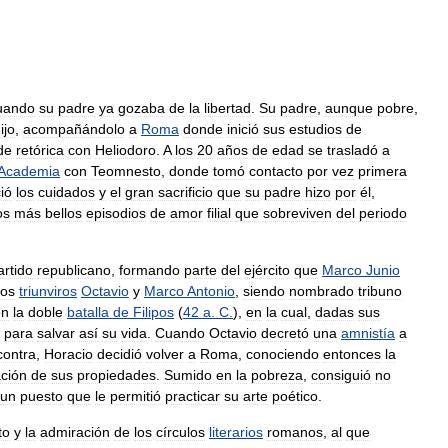
uando
su
padre
ya
gozaba
de
la
libertad
.
Su
padre
,
aunque
pobre
,
ijo
,
acompañándolo
a
Roma
donde
inició
sus
estudios
de
de
retórica
con
Heliodoro
.
A
los
20
años
de
edad
se
trasladó
a
Academia
con
Teomnesto
,
donde
tomó
contacto
por
vez
primera
ió
los
cuidados
y
el
gran
sacrificio
que
su
padre
hizo
por
él
,
os
más
bellos
episodios
de
amor
filial
que
sobreviven
del
periodo
artido
republicano
,
formando
parte
del
ejército
que
Marco
Junio
los
triunviros
Octavio
y
Marco
Antonio
,
siendo
nombrado
tribuno
en
la
doble
batalla
de
Filipos
(
42
a
.
C
.
),
en
la
cual
,
dadas
sus
para
salvar
así
su
vida
.
Cuando
Octavio
decretó
una
amnistía
a
contra
,
Horacio
decidió
volver
a
Roma
,
conociendo
entonces
la
ación
de
sus
propiedades
.
Sumido
en
la
pobreza
,
consiguió
no
un
puesto
que
le
permitió
practicar
su
arte
poético
.
to
y
la
admiración
de
los
círculos
literarios
romanos
,
al
que