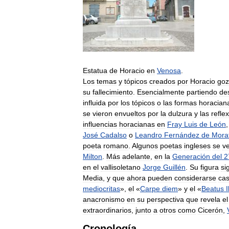
Estatua
de
Horacio
en
Venosa
.
Los
temas
y
tópicos
creados
por
Horacio
goz
su
fallecimiento
.
Esencialmente
partiendo
de
influida
por
los
tópicos
o
las
formas
horacian
se
vieron
envueltos
por
la
dulzura
y
las
refle
influencias
horacianas
en
Fray
Luis
de
León
José
Cadalso
o
Leandro
Fernández
de
Mora
poeta
romano
.
Algunos
poetas
ingleses
se
v
Milton
.
Más
adelante
,
en
la
Generación
del
2
en
el
vallisoletano
Jorge
Guillén
.
Su
figura
si
Media
,
y
que
ahora
pueden
considerarse
cas
mediocritas
»,
el
«
Carpe
diem
»
y
el
«
Beatus
I
anacronismo
en
su
perspectiva
que
revela
el
extraordinarios
,
junto
a
otros
como
Cicerón
,
Cronología