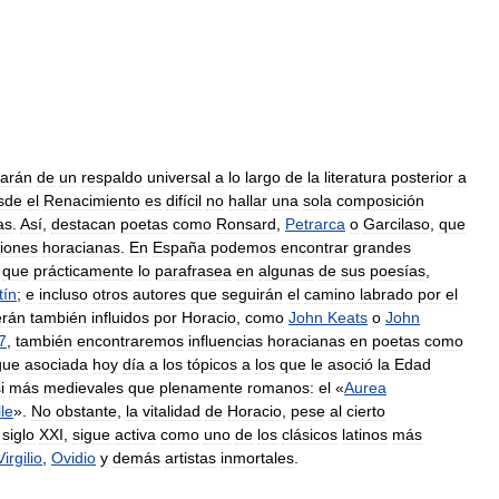
arán
de
un
respaldo
universal
a
lo
largo
de
la
literatura
posterior
a
sde
el
Renacimiento
es
difícil
no
hallar
una
sola
composición
as
.
Así
,
destacan
poetas
como
Ronsard
,
Petrarca
o
Garcilaso
,
que
xiones
horacianas
.
En
España
podemos
encontrar
grandes
,
que
prácticamente
lo
parafrasea
en
algunas
de
sus
poesías
,
tín
;
e
incluso
otros
autores
que
seguirán
el
camino
labrado
por
el
erán
también
influidos
por
Horacio
,
como
John
Keats
o
John
7
,
también
encontraremos
influencias
horacianas
en
poetas
como
gue
asociada
hoy
día
a
los
tópicos
a
los
que
le
asoció
la
Edad
i
más
medievales
que
plenamente
romanos:
el
«
Aurea
lle
».
No
obstante
,
la
vitalidad
de
Horacio
,
pese
al
cierto
siglo
XXI
,
sigue
activa
como
uno
de
los
clásicos
latinos
más
Virgilio
,
Ovidio
y
demás
artistas
inmortales
.