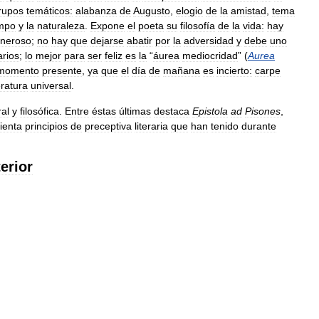
rupos
temáticos:
alabanza
de
Augusto
,
elogio
de
la
amistad
,
tema
mpo
y
la
naturaleza
.
Expone
el
poeta
su
filosofía
de
la
vida:
hay
neroso
;
no
hay
que
dejarse
abatir
por
la
adversidad
y
debe
uno
arios
;
lo
mejor
para
ser
feliz
es
la
“
áurea
mediocridad
” (
Aurea
momento
presente
,
ya
que
el
día
de
mañana
es
incierto:
carpe
eratura
universal
.
al
y
filosófica
.
Entre
éstas
últimas
destaca
Epistola
ad
Pisones
,
ienta
principios
de
preceptiva
literaria
que
han
tenido
durante
erior