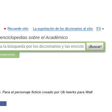
Recuerde sitio
La exportación de los diccionarios al sitio
ES
s enciclopedias sobre el Académico
¡Buscar!
pretaciones
o
.
Para
el
personaje
ficticio
creado
por
Ub
Iwerks
para
Walt