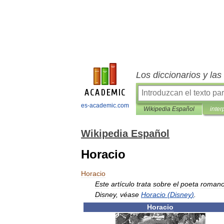
Los diccionarios y la
es-academic.com
Wikipedia Español
inter
Wikipedia Español
Horacio
Horacio
Este
artículo
trata
sobre
el
poeta
roman
Disney
,
véase
Horacio
(
Disney
)
.
Horacio