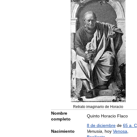
Retrato
imaginario
de
Horacio
Nombre
Quinto
Horacio
Flaco
completo
8
de
diciembre
de
65
a
.
C
Nacimiento
Venusia
,
hoy
Venosa
,