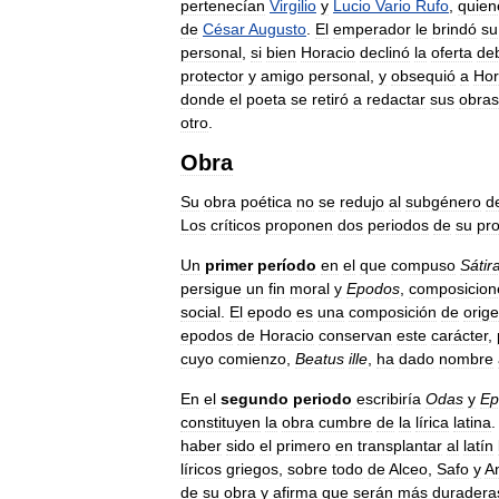
pertenecían
Virgilio
y
Lucio
Vario
Rufo
,
quien
de
César
Augusto
.
El
emperador
le
brindó
su
personal
,
si
bien
Horacio
declinó
la
oferta
de
protector
y
amigo
personal
,
y
obsequió
a
Hor
donde
el
poeta
se
retiró
a
redactar
sus
obras
otro
.
Obra
Su
obra
poética
no
se
redujo
al
subgénero
d
Los
críticos
proponen
dos
periodos
de
su
pr
Un
primer
período
en
el
que
compuso
Sátir
persigue
un
fin
moral
y
Epodos
,
composicion
social
.
El
epodo
es
una
composición
de
orig
epodos
de
Horacio
conservan
este
carácter
,
cuyo
comienzo
,
Beatus
ille
,
ha
dado
nombre
En
el
segundo
periodo
escribiría
Odas
y
Ep
constituyen
la
obra
cumbre
de
la
lírica
latina
haber
sido
el
primero
en
transplantar
al
latín
líricos
griegos
,
sobre
todo
de
Alceo
,
Safo
y
A
de
su
obra
y
afirma
que
serán
más
duradera