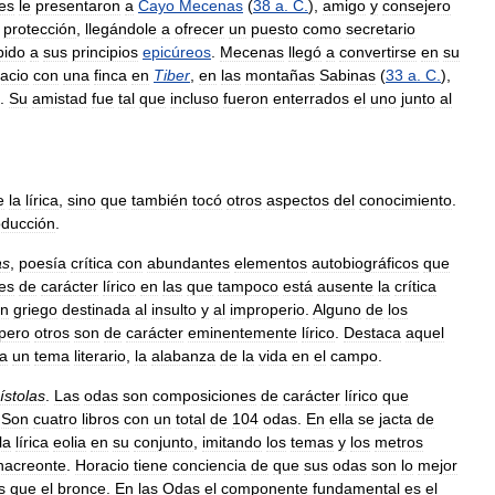
es
le
presentaron
a
Cayo
Mecenas
(
38
a
.
C
.
),
amigo
y
consejero
protección
,
llegándole
a
ofrecer
un
puesto
como
secretario
bido
a
sus
principios
epicúreos
.
Mecenas
llegó
a
convertirse
en
su
acio
con
una
finca
en
Tiber
,
en
las
montañas
Sabinas
(
33
a
.
C
.
),
.
Su
amistad
fue
tal
que
incluso
fueron
enterrados
el
uno
junto
al
e
la
lírica
,
sino
que
también
tocó
otros
aspectos
del
conocimiento
.
oducción
.
as
,
poesía
crítica
con
abundantes
elementos
autobiográficos
que
es
de
carácter
lírico
en
las
que
tampoco
está
ausente
la
crítica
en
griego
destinada
al
insulto
y
al
improperio
.
Alguno
de
los
pero
otros
son
de
carácter
eminentemente
lírico
.
Destaca
aquel
a
un
tema
literario
,
la
alabanza
de
la
vida
en
el
campo
.
ístolas
.
Las
odas
son
composiciones
de
carácter
lírico
que
.
Son
cuatro
libros
con
un
total
de
104
odas
.
En
ella
se
jacta
de
la
lírica
eolia
en
su
conjunto
,
imitando
los
temas
y
los
metros
nacreonte
.
Horacio
tiene
conciencia
de
que
sus
odas
son
lo
mejor
s
que
el
bronce
.
En
las
Odas
el
componente
fundamental
es
el