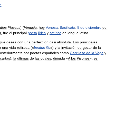
C
.
tius
Flaccus
) (
Venusia
,
hoy
Venosa
,
Basilicata
,
8
de
diciembre
de
),
fue
el
principal
poeta
lírico
y
satírico
en
lengua
latina
.
que
desea
con
una
perfección
casi
absoluta
.
Los
principales
e
una
vida
retirada
(«
beatus
ille
»)
y
la
invitación
de
gozar
de
la
osteriormente
por
poetas
españoles
como
Garcilaso
de
la
Vega
y
cartas
),
la
últimas
de
las
cuales
,
dirigida
«
A
los
Pisones
»,
es