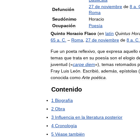
Basilicata
27
de
noviembre
de
8
a
.
Defunción
Roma
Seudónimo
Horacio
Ocupación
Poesía
Quinto
Horacio
Flaco
(
en
latín
Quintus
Hora
65
a
.
C
.
–
Roma
,
27
de
noviembre
de
8
a
.
C
.
Fue
un
poeta
reflexivo
,
que
expresa
aquello
temas
que
trata
en
su
poesía
son
el
elogio
d
juventud
(«
carpe
diem
»),
temas
retomados
p
Fray
Luis
León
.
Escribió
,
además
,
epístolas
(
conocida
como
Arte
poética
.
Contenido
1
Biografía
2
Obra
3
Influencia
en
la
literatura
posterior
4
Cronología
5
Véase
también