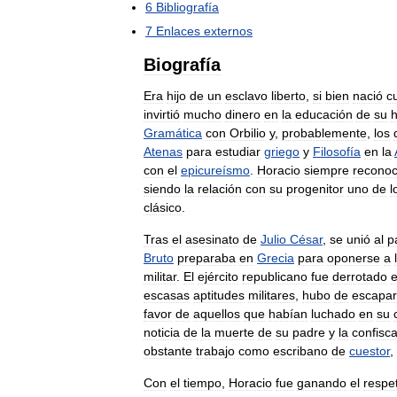
6
Bibliografía
7
Enlaces
externos
Biografía
Era
hijo
de
un
esclavo
liberto
,
si
bien
nació
c
invirtió
mucho
dinero
en
la
educación
de
su
h
Gramática
con
Orbilio
y
,
probablemente
,
los
Atenas
para
estudiar
griego
y
Filosofía
en
la
con
el
epicureísmo
.
Horacio
siempre
reconoc
siendo
la
relación
con
su
progenitor
uno
de
l
clásico
.
Tras
el
asesinato
de
Julio
César
,
se
unió
al
p
Bruto
preparaba
en
Grecia
para
oponerse
a
militar
.
El
ejército
republicano
fue
derrotado
escasas
aptitudes
militares
,
hubo
de
escapar
favor
de
aquellos
que
habían
luchado
en
su
noticia
de
la
muerte
de
su
padre
y
la
confisc
obstante
trabajo
como
escribano
de
cuestor
,
Con
el
tiempo
,
Horacio
fue
ganando
el
respe