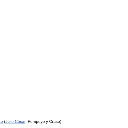
to
(
Julio
César
,
Pompeyo
y
Craso
).