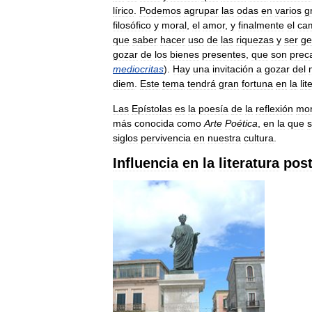
lírico
.
Podemos
agrupar
las
odas
en
varios
g
filosófico
y
moral
,
el
amor
,
y
finalmente
el
ca
que
saber
hacer
uso
de
las
riquezas
y
ser
ge
gozar
de
los
bienes
presentes
,
que
son
prec
mediocritas
).
Hay
una
invitación
a
gozar
del
diem
.
Este
tema
tendrá
gran
fortuna
en
la
lit
Las
Epístolas
es
la
poesía
de
la
reflexión
mor
más
conocida
como
Arte
Poética
,
en
la
que
s
siglos
pervivencia
en
nuestra
cultura
.
Influencia
en
la
literatura
post