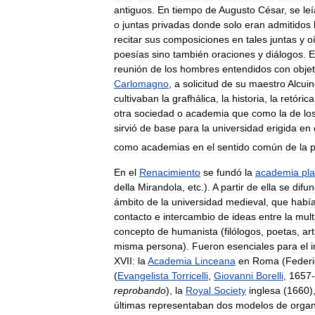
antiguos
.
En
tiempo
de
Augusto
César
,
se
le
o
juntas
privadas
donde
solo
eran
admitidos
recitar
sus
composiciones
en
tales
juntas
y
o
poesías
sino
también
oraciones
y
diálogos
.
E
reunión
de
los
hombres
entendidos
con
obje
Carlomagno
,
a
solicitud
de
su
maestro
Alcui
cultivaban
la
grafhálica
,
la
historia
,
la
retórica
otra
sociedad
o
academia
que
como
la
de
lo
sirvió
de
base
para
la
universidad
erigida
en
como
academias
en
el
sentido
común
de
la
p
En
el
Renacimiento
se
fundó
la
academia
pla
della
Mirandola
,
etc
.).
A
partir
de
ella
se
difun
ámbito
de
la
universidad
medieval
,
que
habí
contacto
e
intercambio
de
ideas
entre
la
mult
concepto
de
humanista
(
filólogos
,
poetas
,
art
misma
persona
).
Fueron
esenciales
para
el
i
XVII:
la
Academia
Linceana
en
Roma
(
Federi
(
Evangelista
Torricelli
,
Giovanni
Borelli
,
1657
-
reprobando
),
la
Royal
Society
inglesa
(
1660
)
últimas
representaban
dos
modelos
de
organ