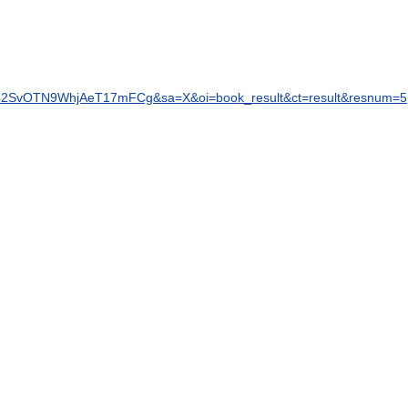
42SvOTN9WhjAeT17mFCg
&
sa
=
X
&
oi
=
book
_
result
&
ct
=
result
&
resnum
=
5