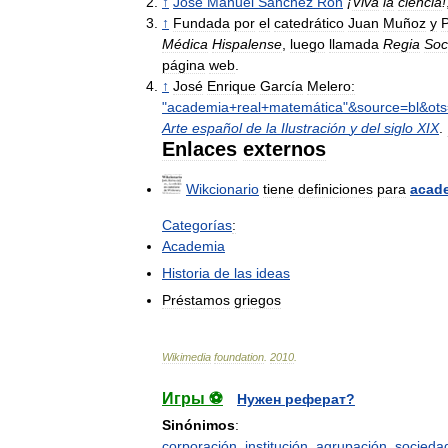
↑
José
Manuel
Sánchez
Ron
¡
Viva
la
ciencia
!
↑
Fundada
por
el
catedrático
Juan
Muñoz
y
P
Médica
Hispalense
,
luego
llamada
Regia
Soc
página
web
.
↑
José
Enrique
García
Melero:
"
academia
+
real
+
matemática
"&
source
=
bl
&
ots
Arte
español
de
la
Ilustración
y
del
siglo
XIX
.
Enlaces
externos
Wikcionario
tiene
definiciones
para
acad
Categorías
:
Academia
Historia
de
las
ideas
Préstamos
griegos
Wikimedia
foundation
.
2010
.
Игры ⚽
Нужен реферат?
Sinónimos
:
corporación
,
institución
,
agrupación
,
socieda