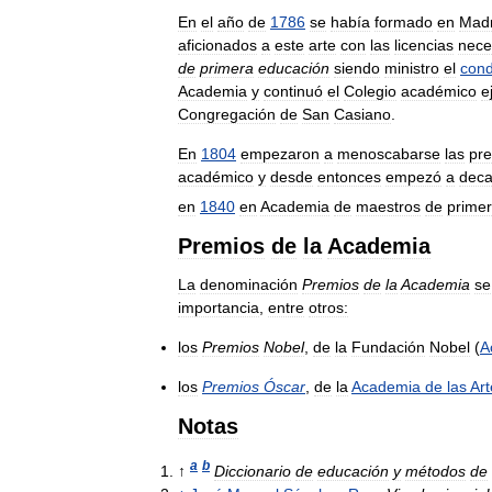
En
el
año
de
1786
se
había
formado
en
Madr
aficionados
a
este
arte
con
las
licencias
nece
de
primera
educación
siendo
ministro
el
con
Academia
y
continuó
el
Colegio
académico
e
Congregación
de
San
Casiano
.
En
1804
empezaron
a
menoscabarse
las
pre
académico
y
desde
entonces
empezó
a
deca
en
1840
en
Academia
de
maestros
de
prime
Premios
de
la
Academia
La
denominación
Premios
de
la
Academia
se
importancia
,
entre
otros:
los
Premios
Nobel
,
de
la
Fundación
Nobel
(
A
los
Premios
Óscar
,
de
la
Academia
de
las
Art
Notas
a
b
↑
Diccionario
de
educación
y
métodos
de