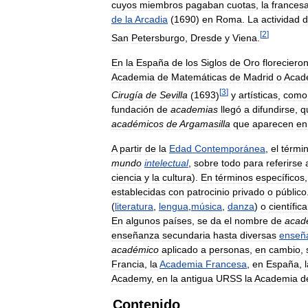
cuyos
miembros
pagaban
cuotas
,
la
frances
de
la
Arcadia
(
1690
)
en
Roma
.
La
actividad
d
[
2
]
San
Petersburgo
,
Dresde
y
Viena
.
En
la
España
de
los
Siglos
de
Oro
floreciero
Academia
de
Matemáticas
de
Madrid
o
Acad
[
3
]
Cirugía
de
Sevilla
(
1693
)
y
artísticas
,
como
fundación
de
academias
llegó
a
difundirse
,
q
académicos
de
Argamasilla
que
aparecen
en
A
partir
de
la
Edad
Contemporánea
,
el
térmi
mundo
intelectual
,
sobre
todo
para
referirse
ciencia
y
la
cultura
).
En
términos
específicos
establecidas
con
patrocinio
privado
o
público
(
literatura
,
lengua
,
música
,
danza
)
o
científica
En
algunos
países
,
se
da
el
nombre
de
acad
enseñanza
secundaria
hasta
diversas
enseñ
académico
aplicado
a
personas
,
en
cambio
,
Francia
,
la
Academia
Francesa
,
en
España
,
Academy
,
en
la
antigua
URSS
la
Academia
d
Contenido