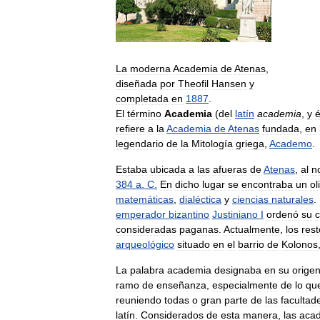
La
moderna
Academia
de
Atenas
,
diseñada
por
Theofil
Hansen
y
completada
en
1887
.
El
término
Academia
(
del
latín
academia
,
y
é
refiere
a
la
Academia
de
Atenas
fundada
,
en
legendario
de
la
Mitología
griega
,
Academo
.
Estaba
ubicada
a
las
afueras
de
Atenas
,
al
n
384
a
.
C
.
En
dicho
lugar
se
encontraba
un
ol
matemáticas
,
dialéctica
y
ciencias
naturales
.
emperador
bizantino
Justiniano
I
ordenó
su
c
consideradas
paganas
.
Actualmente
,
los
rest
arqueológico
situado
en
el
barrio
de
Kolonos
La
palabra
academia
designaba
en
su
orige
ramo
de
enseñanza
,
especialmente
de
lo
qu
reuniendo
todas
o
gran
parte
de
las
facultad
latín
.
Considerados
de
esta
manera
,
las
aca