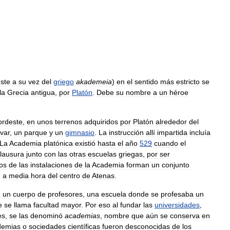
ste
a
su
vez
del
griego
akademeia
)
en
el
sentido
más
estricto
se
la
Grecia
antigua
,
por
Platón
.
Debe
su
nombre
a
un
héroe
ordeste
,
en
unos
terrenos
adquiridos
por
Platón
alrededor
del
ivar
,
un
parque
y
un
gimnasio
.
La
instrucción
allí
impartida
incluía
La
Academia
platónica
existió
hasta
el
año
529
cuando
el
lausura
junto
con
las
otras
escuelas
griegas
,
por
ser
os
de
las
instalaciones
de
la
Academia
forman
un
conjunto
,
a
media
hora
del
centro
de
Atenas
.
n
un
cuerpo
de
profesores
,
una
escuela
donde
se
profesaba
un
e
se
llama
facultad
mayor
.
Por
eso
al
fundar
las
universidades
,
es
,
se
las
denominó
academias
,
nombre
que
aún
se
conserva
en
demias
o
sociedades
científicas
fueron
desconocidas
de
los