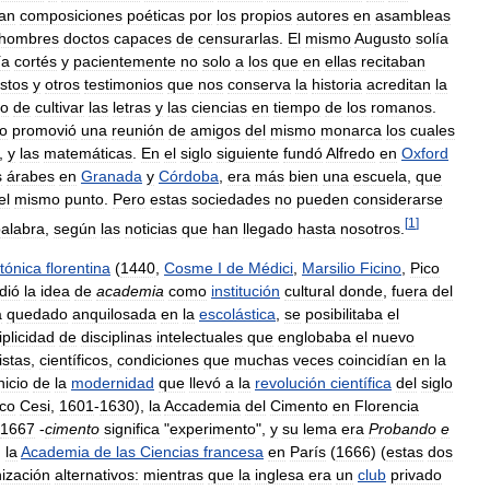
ían
composiciones
poéticas
por
los
propios
autores
en
asambleas
hombres
doctos
capaces
de
censurarlas
.
El
mismo
Augusto
solía
ía
cortés
y
pacientemente
no
solo
a
los
que
en
ellas
recitaban
stos
y
otros
testimonios
que
nos
conserva
la
historia
acreditan
la
to
de
cultivar
las
letras
y
las
ciencias
en
tiempo
de
los
romanos
.
no
promovió
una
reunión
de
amigos
del
mismo
monarca
los
cuales
,
y
las
matemáticas
.
En
el
siglo
siguiente
fundó
Alfredo
en
Oxford
s
árabes
en
Granada
y
Córdoba
,
era
más
bien
una
escuela
,
que
el
mismo
punto
.
Pero
estas
sociedades
no
pueden
considerarse
[
1
]
alabra
,
según
las
noticias
que
han
llegado
hasta
nosotros
.
tónica
florentina
(
1440
,
Cosme
I
de
Médici
,
Marsilio
Ficino
,
Pico
dió
la
idea
de
academia
como
institución
cultural
donde
,
fuera
del
a
quedado
anquilosada
en
la
escolástica
,
se
posibilitaba
el
iplicidad
de
disciplinas
intelectuales
que
englobaba
el
nuevo
istas
,
científicos
,
condiciones
que
muchas
veces
coincidían
en
la
nicio
de
la
modernidad
que
llevó
a
la
revolución
científica
del
siglo
co
Cesi
,
1601
-
1630
),
la
Accademia
del
Cimento
en
Florencia
1667
-
cimento
significa
"
experimento
",
y
su
lema
era
Probando
e
,
la
Academia
de
las
Ciencias
francesa
en
París
(
1666
) (
estas
dos
ización
alternativos:
mientras
que
la
inglesa
era
un
club
privado