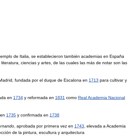
jemplo
de
Italia
,
se
establecieron
también
academias
en
España
literatura
,
ciencias
y
artes
,
de
las
cuales
las
más
de
notar
son
las
Madrid
,
fundada
por
el
duque
de
Escalona
en
1713
para
cultivar
y
ada
en
1734
y
reformada
en
1831
como
Real
Academia
Nacional
en
1735
y
confirmada
en
1738
rnando
,
aprobada
por
primera
vez
en
1743
,
elevada
a
Academia
ección
de
la
pintura
,
escultura
y
arquitectura