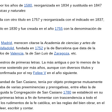
por
los
años
de
1580
,
reorganizada
en
1834
y
sustituida
en
1847
sicas
y
naturales
da
con
otro
título
en
1757
y
reorganizada
con
el
indicado
en
1837
;
ulo
en
1830
y
fue
creada
en
el
año
1755
con
la
denominación
de
Madrid
,
merecen
citarse
la
Academia
de
ciencias
y
artes
de
Valladolid
,
fundada
en
1752
y
la
de
Barcelona
que
data
de
la
los
de
Valencia
,
la
de
San
Luis
de
Zaragoza
,
etc
.
estros
de
primeras
letras
.
La
más
antigua
o
por
lo
menos
de
la
erse
sostenido
por
más
años
,
aunque
con
diversos
títulos
y
confirmada
por
el
rey
Felipe
V
en
el
año
siguiente
.
andad
de
San
Casiano
,
tenía
por
objeto
protegerse
mutuamente
taba
de
varias
preeminencias
y
prerogativas
,
entre
ellas
la
de
nguida
la
Congregación
de
San
Casiano
1780
se
estableció
en
su
primeras
letras
a
fin
de
fomentar
con
trascendencia
a
todo
el
los
rudimentos
de
la
fe
católica
,
en
las
reglas
del
bien
obrar
,
en
el
leer
,
escribir
y
contar
.