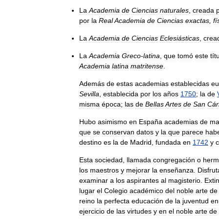
La
Academia
de
Ciencias
naturales
,
creada
por
la
Real
Academia
de
Ciencias
exactas
,
fí
La
Academia
de
Ciencias
Eclesiásticas
,
crea
La
Academia
Greco
-
latina
,
que
tomó
este
tít
Academia
latina
matritense
.
Además
de
estas
academias
establecidas
eu
Sevilla
,
establecida
por
los
años
1750
;
la
de
misma
época
;
las
de
Bellas
Artes
de
San
Cár
Hubo
asimismo
en
España
academias
de
ma
que
se
conservan
datos
y
la
que
parece
hab
destino
es
la
de
Madrid
,
fundada
en
1742
y
Esta
sociedad
,
llamada
congregación
o
herm
los
maestros
y
mejorar
la
enseñanza
.
Disfru
examinar
a
los
aspirantes
al
magisterio
.
Exti
lugar
el
Colegio
académico
del
noble
arte
de
reino
la
perfecta
educación
de
la
juventud
en
ejercicio
de
las
virtudes
y
en
el
noble
arte
de