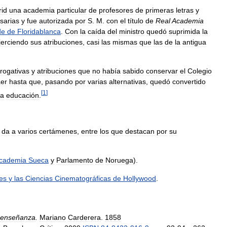
id
una
academia
particular
de
profesores
de
primeras
letras
y
sarias
y
fue
autorizada
por
S
.
M
.
con
el
título
de
Real
Academia
de
de
Floridablanca
.
Con
la
caída
del
ministro
quedó
suprimida
la
jerciendo
sus
atribuciones
,
casi
las
mismas
que
las
de
la
antigua
rogativas
y
atribuciones
que
no
había
sabido
conservar
el
Colegio
er
hasta
que
,
pasando
por
varias
alternativas
,
quedó
convertido
[
1
]
ra
educación
.
da
a
varios
certámenes
,
entre
los
que
destacan
por
su
cademia
Sueca
y
Parlamento
de
Noruega
).
es
y
las
Ciencias
Cinematográficas
de
Hollywood
.
enseñanza
.
Mariano
Carderera
.
1858