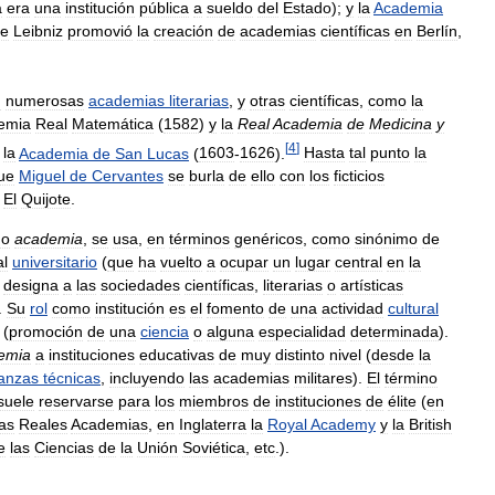
a
era
una
institución
pública
a
sueldo
del
Estado
);
y
la
Academia
e
Leibniz
promovió
la
creación
de
academias
científicas
en
Berlín
,
n
numerosas
academias
literarias
,
y
otras
científicas
,
como
la
emia
Real
Matemática
(
1582
)
y
la
Real
Academia
de
Medicina
y
[
4
]
la
Academia
de
San
Lucas
(
1603
-
1626
).
Hasta
tal
punto
la
ue
Miguel
de
Cervantes
se
burla
de
ello
con
los
ficticios
El
Quijote
.
no
academia
,
se
usa
,
en
términos
genéricos
,
como
sinónimo
de
al
universitario
(
que
ha
vuelto
a
ocupar
un
lugar
central
en
la
,
designa
a
las
sociedades
científicas
,
literarias
o
artísticas
.
Su
rol
como
institución
es
el
fomento
de
una
actividad
cultural
(
promoción
de
una
ciencia
o
alguna
especialidad
determinada
).
emia
a
instituciones
educativas
de
muy
distinto
nivel
(
desde
la
anzas
técnicas
,
incluyendo
las
academias
militares
).
El
término
suele
reservarse
para
los
miembros
de
instituciones
de
élite
(
en
las
Reales
Academias
,
en
Inglaterra
la
Royal
Academy
y
la
British
e
las
Ciencias
de
la
Unión
Soviética
,
etc
.).