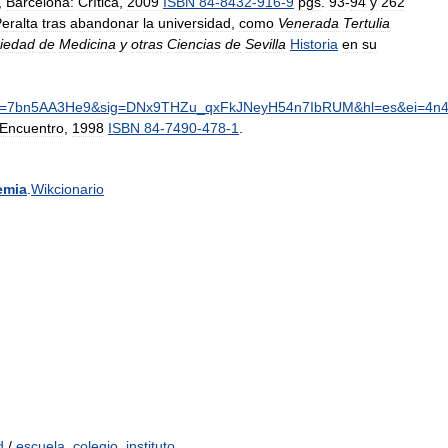
,
Barcelona:
Crítica
,
2009
ISBN
84
-
8432
-
916
-
9
pgs
.
93
-
94
y
262
eralta
tras
abandonar
la
universidad
,
como
Venerada
Tertulia
iedad
de
Medicina
y
otras
Ciencias
de
Sevilla
Historia
en
su
=
7bn5AA3He9
&
sig
=
DNx9THZu
_
qxFkJNeyH54n7IbRUM
&
hl
=
es
&
ei
=
4n
Encuentro
,
1998
ISBN
84
-
7490
-
478
-
1
.
emia
.
Wikcionario
d
/
escuela
,
colegio
,
instituto