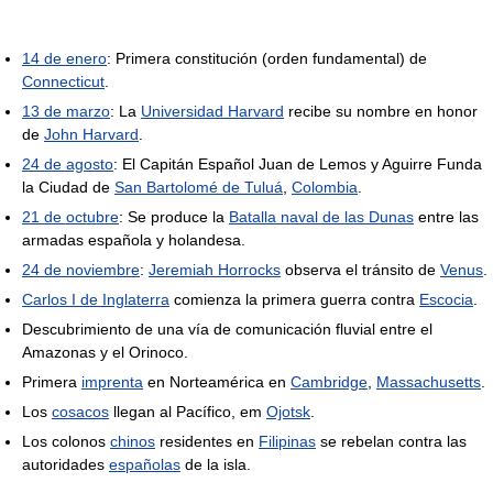
14 de enero
: Primera constitución (orden fundamental) de
Connecticut
.
13 de marzo
: La
Universidad Harvard
recibe su nombre en honor
de
John Harvard
.
24 de agosto
: El Capitán Español Juan de Lemos y Aguirre Funda
la Ciudad de
San Bartolomé de Tuluá
,
Colombia
.
21 de octubre
: Se produce la
Batalla naval de las Dunas
entre las
armadas española y holandesa.
24 de noviembre
:
Jeremiah Horrocks
observa el tránsito de
Venus
.
Carlos I de Inglaterra
comienza la primera guerra contra
Escocia
.
Descubrimiento de una vía de comunicación fluvial entre el
Amazonas y el Orinoco.
Primera
imprenta
en Norteamérica en
Cambridge
,
Massachusetts
.
Los
cosacos
llegan al Pacífico, em
Ojotsk
.
Los colonos
chinos
residentes en
Filipinas
se rebelan contra las
autoridades
españolas
de la isla.