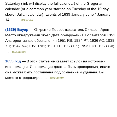
Saturday (link will display the full calendar) of the Gregorian
calendar (or a common year starting on Tuesday of the 10 day
slower Julian calendar). Events of 1639 January June * January
14… …
Wikipedia
(1639) Бауэр
— Открытие Первооткрыватель Сильвен Арен
Место обнаружения Уккел Дата обнаружения 12 сентября 1951
Альтернативные обозначения 1951 RB; 1934 PT; 1936 AC; 1939
XH; 1942 NA; 1951 RV1; 1951 TE; 1953 DK; 1953 EU1; 1953 GV;
…
Википедия
1639 год
— В этой статье не хватает ссылок на источники
информации. Информация должна быть проверяема, иначе
она может быть поставлена под сомнение и удалена. Вы
можете отредактиров …
Википедия