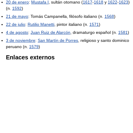
20 de enero
:
Mustafa I
, sultán otomano (
1617
-
1618
y
1622
-
1623
)
(n.
1592
)
21 de mayo
: Tomás Campanella, filósofo italiano (n.
1568
)
22 de julio
:
Rutilio Manetti
, pintor italiano (n.
1571
)
4 de agosto
:
Juan Ruiz de Alarcón
, dramaturgo español (n.
1581
)
3 de noviembre
:
San Martín de Porres
, religioso y santo dominico
peruano (n.
1579
)
Enlaces externos