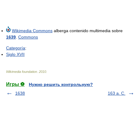
Wikimedia Commons
alberga contenido multimedia sobre
1639
.
Commons
Categoría
:
Siglo XVII
Wikimedia foundation
.
2010
.
Игры ⚽
Нужно решить контрольную?
1638
163 a. C.