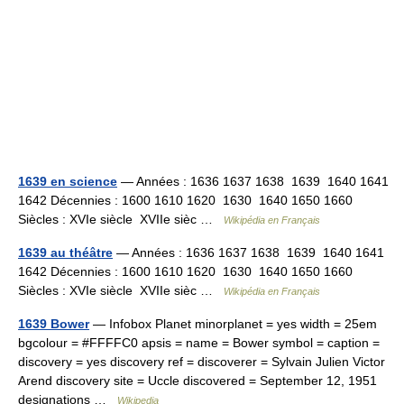
1639 en science
— Années : 1636 1637 1638 1639 1640 1641
1642 Décennies : 1600 1610 1620 1630 1640 1650 1660
Siècles : XVIe siècle XVIIe sièc …
Wikipédia en Français
1639 au théâtre
— Années : 1636 1637 1638 1639 1640 1641
1642 Décennies : 1600 1610 1620 1630 1640 1650 1660
Siècles : XVIe siècle XVIIe sièc …
Wikipédia en Français
1639 Bower
— Infobox Planet minorplanet = yes width = 25em
bgcolour = #FFFFC0 apsis = name = Bower symbol = caption =
discovery = yes discovery ref = discoverer = Sylvain Julien Victor
Arend discovery site = Uccle discovered = September 12, 1951
designations …
Wikipedia