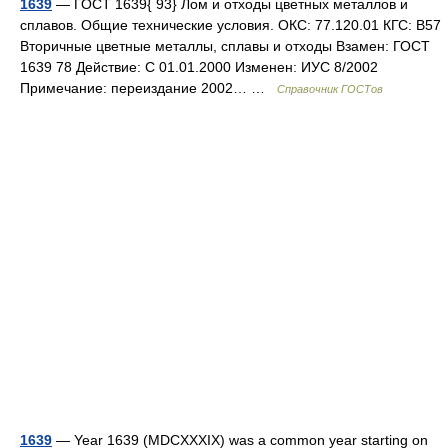
1639
— ГОСТ 1639{ 93} Лом и отходы цветных металлов и
сплавов. Общие технические условия. ОКС: 77.120.01 КГС: В57
Вторичные цветные металлы, сплавы и отходы Взамен: ГОСТ
1639 78 Действие: С 01.01.2000 Изменен: ИУС 8/2002
Примечание: переиздание 2002… …
Справочник ГОСТов
1639
— Year 1639 (MDCXXXIX) was a common year starting on