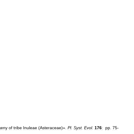
geny
of
tribe
Inuleae
(
Asteraceae
)».
Pl
.
Syst
.
Evol
.
176
:
pp
.
75
-