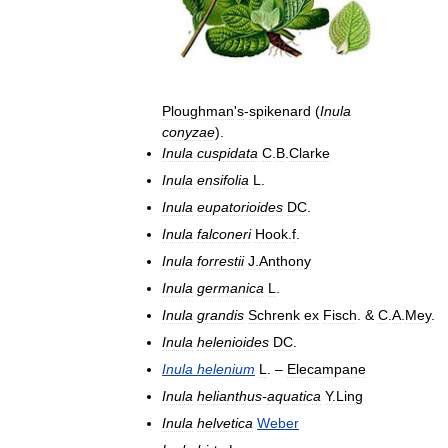
Ploughman
'
s
-
spikenard
(
Inula
conyzae
).
Inula
cuspidata
C
.
B
.
Clarke
Inula
ensifolia
L
.
Inula
eupatorioides
DC
.
Inula
falconeri
Hook
.
f
.
Inula
forrestii
J
.
Anthony
Inula
germanica
L
.
Inula
grandis
Schrenk
ex
Fisch
. &
C
.
A
.
Mey
.
Inula
helenioides
DC
.
Inula
helenium
L
. –
Elecampane
Inula
helianthus
-
aquatica
Y
.
Ling
Inula
helvetica
Weber