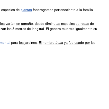
0
especies
de
plantas
fanerógamas
perteneciente
a
la
familia
ies
varían
en
tamaño
,
desde
diminutas
especies
de
rocas
de
nzan
los
3
metros
de
longitud
.
El
género
muestra
igualmente
su
mental
para
los
jardines
.
El
nombre
Inula
ya
fue
usado
por
los