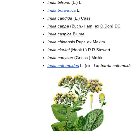
Inula
bifrons
(
L
.)
L
.
Inula
britannica
L
.
Inula
candida
(
L
.)
Cass
.
Inula
cappa
(
Buch
.-
Ham
.
ex
D
.
Don
)
DC
.
Inula
caspica
Blume
Inula
chinensis
Rupr
.
ex
Maxim
.
Inula
clarkei
(
Hook
.
f
.)
R
.
R
.
Stewart
Inula
conyzae
(
Griess
.)
Meikle
Inula
crithmoides
L
. (
sin
.
Limbarda
crithmoid