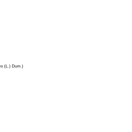
es
(
L
.)
Dum
.)