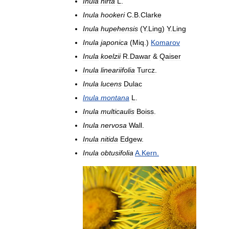
Inula
hirta
L
.
Inula
hookeri
C
.
B
.
Clarke
Inula
hupehensis
(
Y
.
Ling
)
Y
.
Ling
Inula
japonica
(
Miq
.)
Komarov
Inula
koelzii
R
.
Dawar
&
Qaiser
Inula
lineariifolia
Turcz
.
Inula
lucens
Dulac
Inula
montana
L
.
Inula
multicaulis
Boiss
.
Inula
nervosa
Wall
.
Inula
nitida
Edgew
.
Inula
obtusifolia
A
.
Kern
.