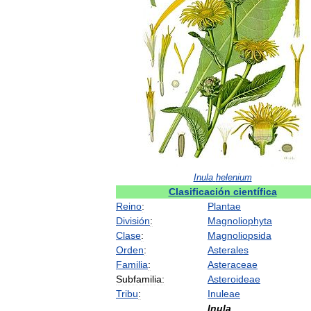
Inula
helenium
Clasificación
científica
Reino
:
Plantae
División
:
Magnoliophyta
Clase
:
Magnoliopsida
Orden
:
Asterales
Familia
:
Asteraceae
Subfamilia:
Asteroideae
Tribu
:
Inuleae
Inula