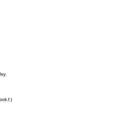
ey
.
ook
.
f
.)