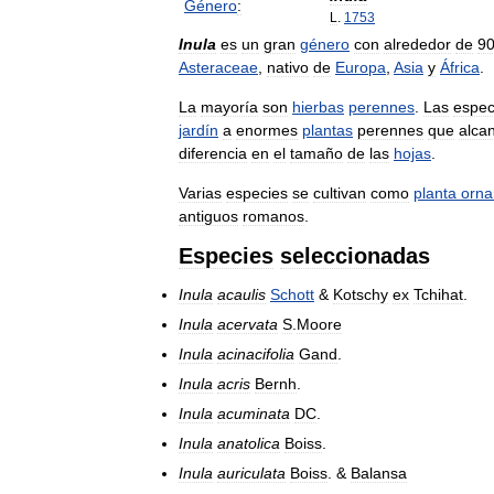
Género
:
L
.
1753
Inula
es
un
gran
género
con
alrededor
de
9
Asteraceae
,
nativo
de
Europa
,
Asia
y
África
.
La
mayoría
son
hierbas
perennes
.
Las
espec
jardín
a
enormes
plantas
perennes
que
alca
diferencia
en
el
tamaño
de
las
hojas
.
Varias
especies
se
cultivan
como
planta
orna
antiguos
romanos
.
Especies
seleccionadas
Inula
acaulis
Schott
&
Kotschy
ex
Tchihat
.
Inula
acervata
S
.
Moore
Inula
acinacifolia
Gand
.
Inula
acris
Bernh
.
Inula
acuminata
DC
.
Inula
anatolica
Boiss
.
Inula
auriculata
Boiss
. &
Balansa