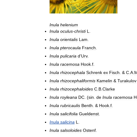
Inula
helenium
Inula
oculus
-
christi
L
.
Inula
orientalis
Lam
.
Inula
pterocaula
Franch
.
Inula
pulicaria
d
'
Urv
.
Inula
racemosa
Hook
.
f
.
Inula
rhizocephala
Schrenk
ex
Fisch
. &
C
.
A
.
M
Inula
rhizocephaliformis
Kamelin
&
Turakulov
Inula
rhizocephaloides
C
.
B
.
Clarke
Inula
royleana
DC
. (
sin
.
de
Inula
racemosa
H
Inula
rubricaulis
Benth
. &
Hook
.
f
.
Inula
salicifolia
Gueldenst
.
Inula
salicina
L
.
Inula
salsoloides
Ostenf
.