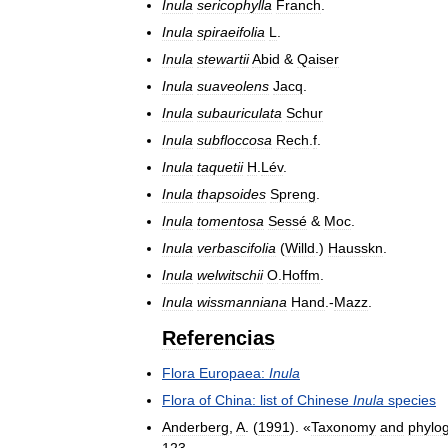
Inula
sericophylla
Franch
.
Inula
spiraeifolia
L
.
Inula
stewartii
Abid
&
Qaiser
Inula
suaveolens
Jacq
.
Inula
subauriculata
Schur
Inula
subfloccosa
Rech
.
f
.
Inula
taquetii
H
.
Lév
.
Inula
thapsoides
Spreng
.
Inula
tomentosa
Sessé
&
Moc
.
Inula
verbascifolia
(
Willd
.)
Hausskn
.
Inula
welwitschii
O
.
Hoffm
.
Inula
wissmanniana
Hand
.-
Mazz
.
Referencias
Flora
Europaea:
Inula
Flora
of
China:
list
of
Chinese
Inula
species
Anderberg
,
A
. (
1991
). «
Taxonomy
and
phylo
123
.