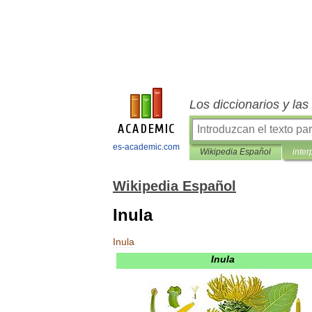
Los diccionarios y la
es-academic.com
Wikipedia Español
inter
Wikipedia Español
Inula
Inula
Inula