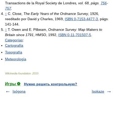
Transactions de la Royal Society de Londres
, vol. 68, págs.
756
-
757
.
↑
C. Close,
The Early Years of the Ordnance Survey
, 1926,
reeditado por David y Charles, 1969,
ISBN 0-7153-4477-3
, págs.
141-144.
↑
T. Owen and E. Pilbeam,
Ordnance Survey: Map Makers to
Britain since 1791
, HMSO, 1992,
ISBN 0-11-701507-5
.
Categorías
:
Cartografía
Topografía
Meteorología
Wikimedia foundation
.
2010
.
Игры ⚽
Нужно решить контрольную?
Isógona
Isokaze