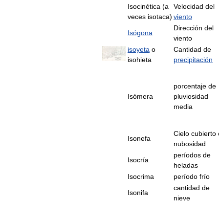
Isocinética (a
Velocidad del
veces isotaca)
viento
Dirección del
Isógona
viento
isoyeta
o
Cantidad de
isohieta
precipitación
porcentaje de
Isómera
pluviosidad
media
Cielo cubierto 
Isonefa
nubosidad
períodos de
Isocría
heladas
Isocrima
período frío
cantidad de
Isonifa
nieve