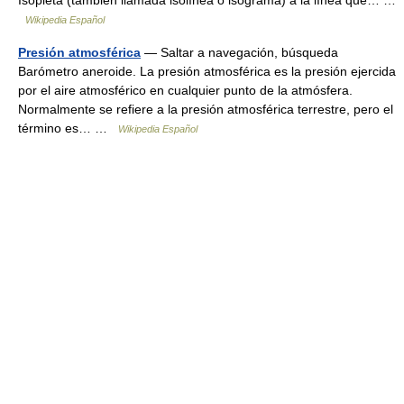
Isopleta (también llamada isolínea o isograma) a la línea que… …
Wikipedia Español
Presión atmosférica
— Saltar a navegación, búsqueda
Barómetro aneroide. La presión atmosférica es la presión ejercida
por el aire atmosférico en cualquier punto de la atmósfera.
Normalmente se refiere a la presión atmosférica terrestre, pero el
término es… …
Wikipedia Español