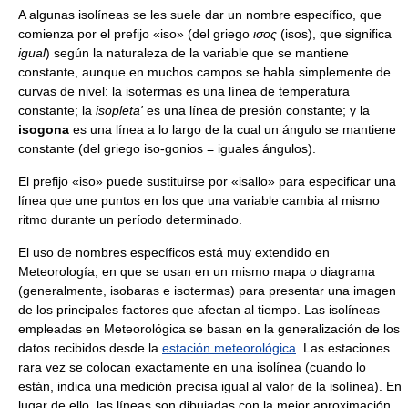
A algunas isolíneas se les suele dar un nombre específico, que
comienza por el prefijo «iso» (del griego
ισος
(isos), que significa
igual
) según la naturaleza de la variable que se mantiene
constante, aunque en muchos campos se habla simplemente de
curvas de nivel: la isotermas es una línea de temperatura
constante; la
isopleta'
es una línea de presión constante; y la
isogona
es una línea a lo largo de la cual un ángulo se mantiene
constante (del griego iso-gonios = iguales ángulos).
El prefijo «iso» puede sustituirse por «isallo» para especificar una
línea que une puntos en los que una variable cambia al mismo
ritmo durante un período determinado.
El uso de nombres específicos está muy extendido en
Meteorología, en que se usan en un mismo mapa o diagrama
(generalmente, isobaras e isotermas) para presentar una imagen
de los principales factores que afectan al tiempo. Las isolíneas
empleadas en Meteorológica se basan en la generalización de los
datos recibidos desde la
estación meteorológica
. Las estaciones
rara vez se colocan exactamente en una isolínea (cuando lo
están, indica una medición precisa igual al valor de la isolínea). En
lugar de ello, las líneas son dibujadas con la mejor aproximación