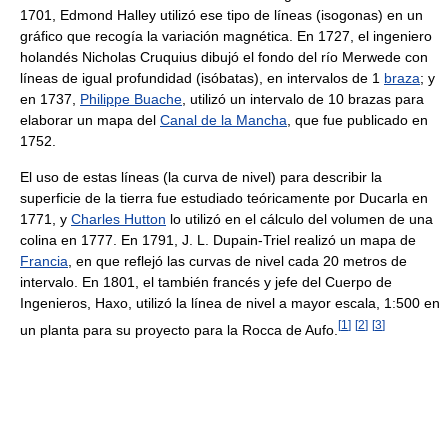
1701, Edmond Halley utilizó ese tipo de líneas (isogonas) en un
gráfico que recogía la variación magnética. En 1727, el ingeniero
holandés Nicholas Cruquius dibujó el fondo del río Merwede con
líneas de igual profundidad (isóbatas), en intervalos de 1
braza
; y
en 1737,
Philippe Buache
, utilizó un intervalo de 10 brazas para
elaborar un mapa del
Canal de la Mancha
, que fue publicado en
1752.
El uso de estas líneas (la curva de nivel) para describir la
superficie de la tierra fue estudiado teóricamente por Ducarla en
1771, y
Charles Hutton
lo utilizó en el cálculo del volumen de una
colina en 1777. En 1791, J. L. Dupain-Triel realizó un mapa de
Francia
, en que reflejó las curvas de nivel cada 20 metros de
intervalo. En 1801, el también francés y jefe del Cuerpo de
Ingenieros, Haxo, utilizó la línea de nivel a mayor escala, 1:500 en
[
1
]
[
2
]
[
3
]
un planta para su proyecto para la Rocca de Aufo.