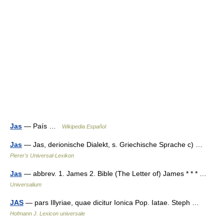
Jas
— País …
Wikipedia Español
Jas
— Jas, derionische Dialekt, s. Griechische Sprache c) …
Pierer's Universal-Lexikon
Jas
— abbrev. 1. James 2. Bible (The Letter of) James * * * …
Universalium
JAS
— pars Illyriae, quae dicitur Ionica Pop. Iatae. Steph …
Hofmann J. Lexicon universale