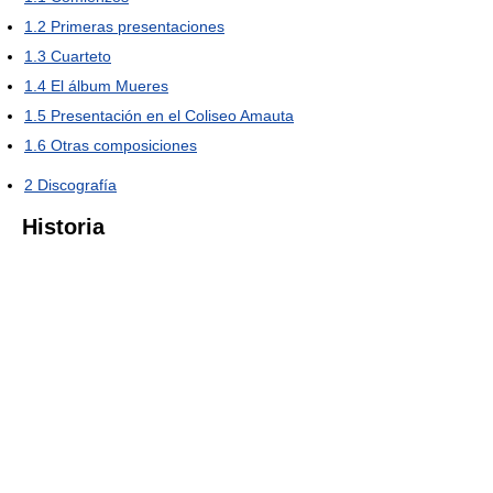
1.2
Primeras presentaciones
1.3
Cuarteto
1.4
El álbum Mueres
1.5
Presentación en el Coliseo Amauta
1.6
Otras composiciones
2
Discografía
Historia