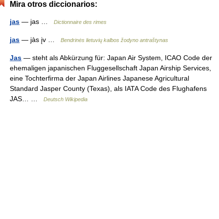
Mira otros diccionarios:
jas
— jas …
Dictionnaire des rimes
jas
— jàs įv …
Bendrinės lietuvių kalbos žodyno antraštynas
Jas
— steht als Abkürzung für: Japan Air System, ICAO Code der
ehemaligen japanischen Fluggesellschaft Japan Airship Services,
eine Tochterfirma der Japan Airlines Japanese Agricultural
Standard Jasper County (Texas), als IATA Code des Flughafens
JAS… …
Deutsch Wikipedia