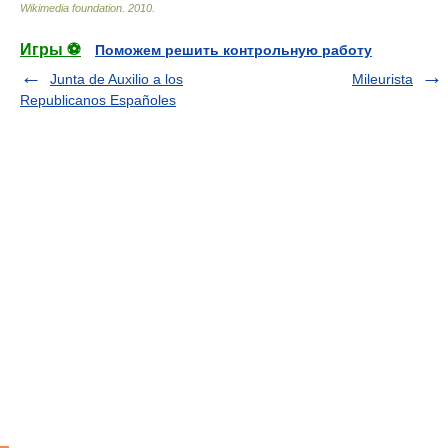
Wikimedia foundation
.
2010
.
Игры ⚽
Поможем решить контрольную работу
Junta de Auxilio a los
Mileurista
Republicanos Españoles