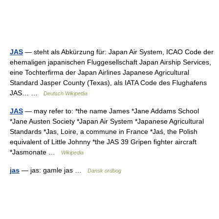
JAS
— steht als Abkürzung für: Japan Air System, ICAO Code der
ehemaligen japanischen Fluggesellschaft Japan Airship Services,
eine Tochterfirma der Japan Airlines Japanese Agricultural
Standard Jasper County (Texas), als IATA Code des Flughafens
JAS… …
Deutsch Wikipedia
JAS
— may refer to: *the name James *Jane Addams School
*Jane Austen Society *Japan Air System *Japanese Agricultural
Standards *Jas, Loire, a commune in France *Jaś, the Polish
equivalent of Little Johnny *the JAS 39 Gripen fighter aircraft
*Jasmonate …
Wikipedia
jas
— jas: gamle jas …
Dansk ordbog