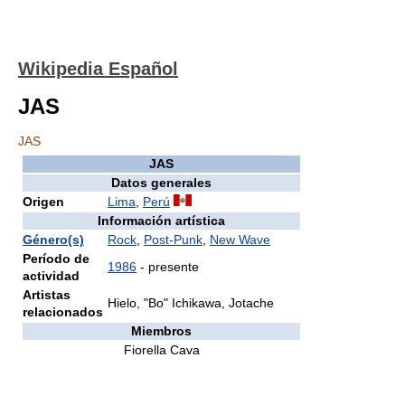
Wikipedia Español
JAS
JAS
JAS
Datos generales
Origen
Lima
,
Perú
Información artística
Género(s)
Rock
,
Post-Punk
,
New Wave
Período de
1986
- presente
actividad
Artistas
Hielo, "Bo" Ichikawa, Jotache
relacionados
Miembros
Fiorella Cava