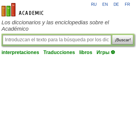
RU
EN
DE
FR
es-academic.com
Los diccionarios y las enciclopedias sobre el
Académico
¡Buscar!
interpretaciones
Traducciones
libros
Игры ⚽