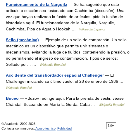
Funcionamiento de la Narguila
— Se ha sugerido que este
artículo o sección sea fusionado con Cachimba (discusión). Una
vez que hayas realizado la fusión de artículos, pide la fusión de
historiales aquí. El funcionamiento de la Narguila, Narguile,
Cachimba, Pipa de Agua o Hookah …
Wikipedia Español
Sello (mecánica)
— Ejemplo de un sello de compresón. Un sello
mecánico es un dispositivo que permite unir sistemas o
mecanismos, evitando la fuga de fluídos, conteniendo la presión, o
no permitiendo el ingreso de contaminación. Tipos de sellos;
Sellado por… …
Wikipedia Español
Accidente del transbordador espacial Challenger
— El
Challenger iniciando su último vuelo, el 28 de enero de 1986 …
Wikipedia Español
Buceo
— «Buzo» redirige aquí. Para la prenda de vestir, véase
Chándal. Buceando en María la Gorda, Cuba …
Wikipedia Español
© Academic, 2000-2026
18+
Contacte con nosotros:
Apoyo técnico
,
Publicidad